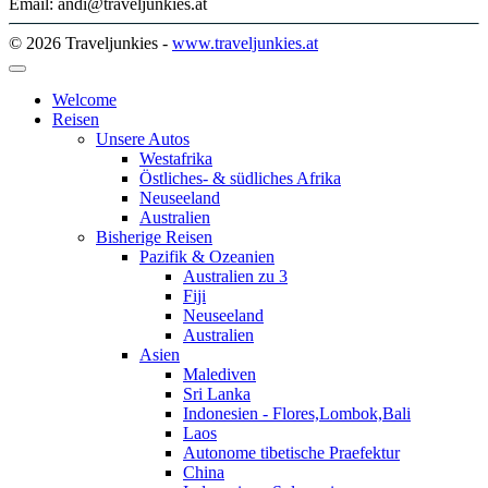
Email: andi@traveljunkies.at
© 2026 Traveljunkies -
www.traveljunkies.at
Welcome
Reisen
Unsere Autos
Westafrika
Östliches- & südliches Afrika
Neuseeland
Australien
Bisherige Reisen
Pazifik & Ozeanien
Australien zu 3
Fiji
Neuseeland
Australien
Asien
Malediven
Sri Lanka
Indonesien - Flores,Lombok,Bali
Laos
Autonome tibetische Praefektur
China