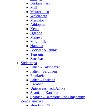
Burkina Faso
Mali
Mauretanien
Westsahara
Marokko
Äthiopien
Kenia
Uganda
Malawi
Mosambik
Namibia
Botswana-Sambia
Tansania
Sansibar
Südeuropa
Italien - Caldonazzo
Italien - Sardinien
Frankreich
Italien - Toskana
Kroatien
Unterwegs nach Afrika
Spanien - Kanaren
Spanien - Barcelona und Umgebung
Zentralamerika
Honduras 2022