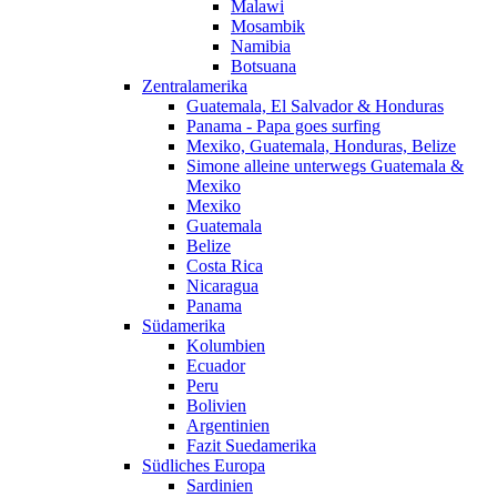
Malawi
Mosambik
Namibia
Botsuana
Zentralamerika
Guatemala, El Salvador & Honduras
Panama - Papa goes surfing
Mexiko, Guatemala, Honduras, Belize
Simone alleine unterwegs Guatemala &
Mexiko
Mexiko
Guatemala
Belize
Costa Rica
Nicaragua
Panama
Südamerika
Kolumbien
Ecuador
Peru
Bolivien
Argentinien
Fazit Suedamerika
Südliches Europa
Sardinien