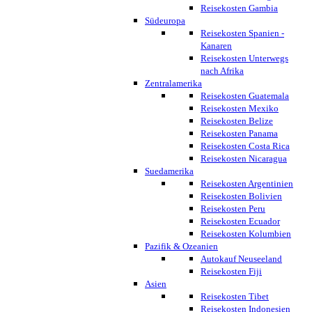
Reisekosten Gambia
Südeuropa
Reisekosten Spanien -
Kanaren
Reisekosten Unterwegs
nach Afrika
Zentralamerika
Reisekosten Guatemala
Reisekosten Mexiko
Reisekosten Belize
Reisekosten Panama
Reisekosten Costa Rica
Reisekosten Nicaragua
Suedamerika
Reisekosten Argentinien
Reisekosten Bolivien
Reisekosten Peru
Reisekosten Ecuador
Reisekosten Kolumbien
Pazifik & Ozeanien
Autokauf Neuseeland
Reisekosten Fiji
Asien
Reisekosten Tibet
Reisekosten Indonesien