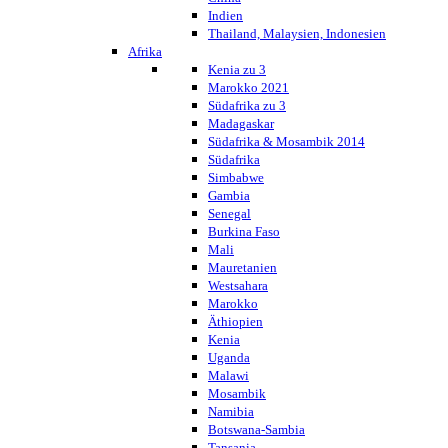
Indien
Thailand, Malaysien, Indonesien
Afrika
Kenia zu 3
Marokko 2021
Südafrika zu 3
Madagaskar
Südafrika & Mosambik 2014
Südafrika
Simbabwe
Gambia
Senegal
Burkina Faso
Mali
Mauretanien
Westsahara
Marokko
Äthiopien
Kenia
Uganda
Malawi
Mosambik
Namibia
Botswana-Sambia
Tansania