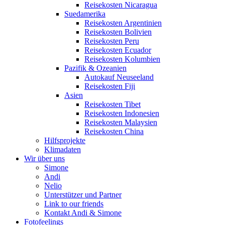
Reisekosten Nicaragua
Suedamerika
Reisekosten Argentinien
Reisekosten Bolivien
Reisekosten Peru
Reisekosten Ecuador
Reisekosten Kolumbien
Pazifik & Ozeanien
Autokauf Neuseeland
Reisekosten Fiji
Asien
Reisekosten Tibet
Reisekosten Indonesien
Reisekosten Malaysien
Reisekosten China
Hilfsprojekte
Klimadaten
Wir über uns
Simone
Andi
Nelio
Unterstützer und Partner
Link to our friends
Kontakt Andi & Simone
Fotofeelings