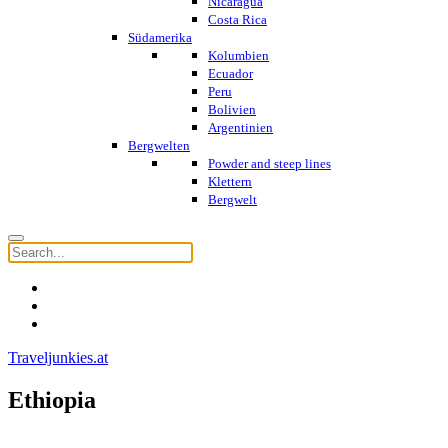
Nicaragua
Costa Rica
Südamerika
Kolumbien
Ecuador
Peru
Bolivien
Argentinien
Bergwelten
Powder and steep lines
Klettern
Bergwelt
Traveljunkies.at
Ethiopia