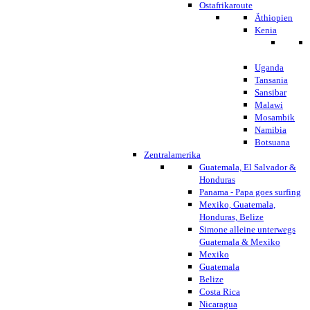
Ostafrikaroute
Äthiopien
Kenia
Uganda
Tansania
Sansibar
Malawi
Mosambik
Namibia
Botsuana
Zentralamerika
Guatemala, El Salvador &
Honduras
Panama - Papa goes surfing
Mexiko, Guatemala,
Honduras, Belize
Simone alleine unterwegs
Guatemala & Mexiko
Mexiko
Guatemala
Belize
Costa Rica
Nicaragua