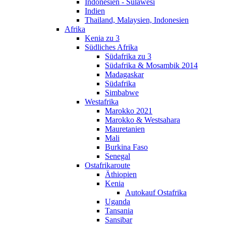
Indonesien - Sulawesi
Indien
Thailand, Malaysien, Indonesien
Afrika
Kenia zu 3
Südliches Afrika
Südafrika zu 3
Südafrika & Mosambik 2014
Madagaskar
Südafrika
Simbabwe
Westafrika
Marokko 2021
Marokko & Westsahara
Mauretanien
Mali
Burkina Faso
Senegal
Ostafrikaroute
Äthiopien
Kenia
Autokauf Ostafrika
Uganda
Tansania
Sansibar