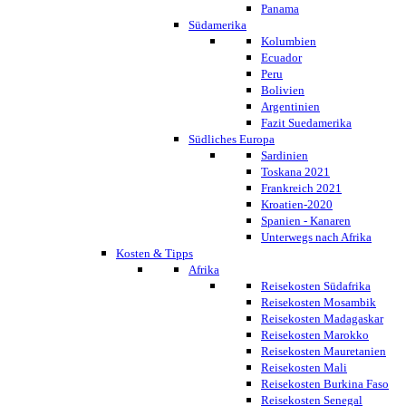
Panama
Südamerika
Kolumbien
Ecuador
Peru
Bolivien
Argentinien
Fazit Suedamerika
Südliches Europa
Sardinien
Toskana 2021
Frankreich 2021
Kroatien-2020
Spanien - Kanaren
Unterwegs nach Afrika
Kosten & Tipps
Afrika
Reisekosten Südafrika
Reisekosten Mosambik
Reisekosten Madagaskar
Reisekosten Marokko
Reisekosten Mauretanien
Reisekosten Mali
Reisekosten Burkina Faso
Reisekosten Senegal