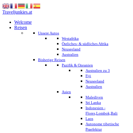
Traveljunkies.at
Welcome
Reisen
Unsere Autos
Westafrika
Östliches- & südliches Afrika
Neuseeland
Australien
Bisherige Reisen
Pazifik & Ozeanien
Australien zu 3
Fiji
Neuseeland
Australien
Asien
Malediven
Sri Lanka
Indonesien -
Flores,Lombok,Bali
Laos
Autonome tibetische
Praefektur