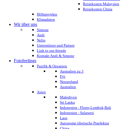
Reisekosten Malaysien
Reisekosten China
Hilfsprojekte
Klimadaten
Wir über uns
Simone
Andi
Nelio
Unterstützer und Partner
Link to our friends
Kontakt Andi & Simone
Fotofeelings
Pazifik & Ozeanien
Australien zu 3
Fiji
Neuseeland
Australien
Asien
Malediven
Sri Lanka
Indonesien - Flores,Lombok,Bali
Indonesien - Sulawesi
Laos
Autonome tibetische Praefektur
China