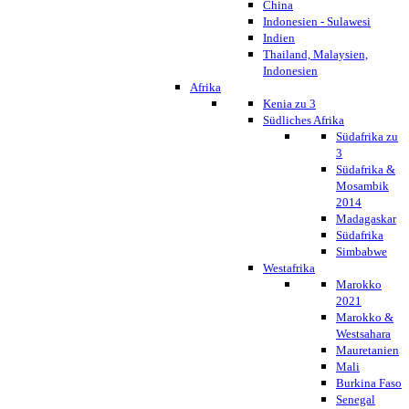
China
Indonesien - Sulawesi
Indien
Thailand, Malaysien,
Indonesien
Afrika
Kenia zu 3
Südliches Afrika
Südafrika zu
3
Südafrika &
Mosambik
2014
Madagaskar
Südafrika
Simbabwe
Westafrika
Marokko
2021
Marokko &
Westsahara
Mauretanien
Mali
Burkina Faso
Senegal