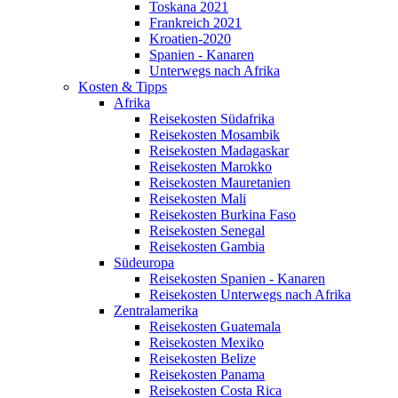
Toskana 2021
Frankreich 2021
Kroatien-2020
Spanien - Kanaren
Unterwegs nach Afrika
Kosten & Tipps
Afrika
Reisekosten Südafrika
Reisekosten Mosambik
Reisekosten Madagaskar
Reisekosten Marokko
Reisekosten Mauretanien
Reisekosten Mali
Reisekosten Burkina Faso
Reisekosten Senegal
Reisekosten Gambia
Südeuropa
Reisekosten Spanien - Kanaren
Reisekosten Unterwegs nach Afrika
Zentralamerika
Reisekosten Guatemala
Reisekosten Mexiko
Reisekosten Belize
Reisekosten Panama
Reisekosten Costa Rica