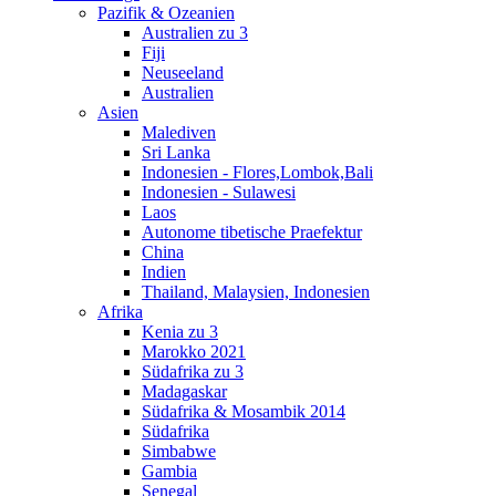
Pazifik & Ozeanien
Australien zu 3
Fiji
Neuseeland
Australien
Asien
Malediven
Sri Lanka
Indonesien - Flores,Lombok,Bali
Indonesien - Sulawesi
Laos
Autonome tibetische Praefektur
China
Indien
Thailand, Malaysien, Indonesien
Afrika
Kenia zu 3
Marokko 2021
Südafrika zu 3
Madagaskar
Südafrika & Mosambik 2014
Südafrika
Simbabwe
Gambia
Senegal