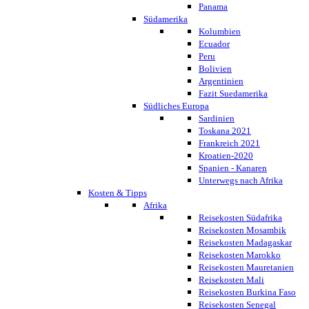
Panama
Südamerika
Kolumbien
Ecuador
Peru
Bolivien
Argentinien
Fazit Suedamerika
Südliches Europa
Sardinien
Toskana 2021
Frankreich 2021
Kroatien-2020
Spanien - Kanaren
Unterwegs nach Afrika
Kosten & Tipps
Afrika
Reisekosten Südafrika
Reisekosten Mosambik
Reisekosten Madagaskar
Reisekosten Marokko
Reisekosten Mauretanien
Reisekosten Mali
Reisekosten Burkina Faso
Reisekosten Senegal