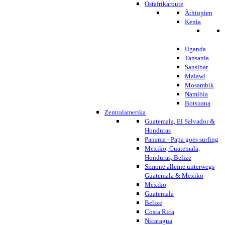
Ostafrikaroute
Äthiopien
Kenia
Uganda
Tansania
Sansibar
Malawi
Mosambik
Namibia
Botsuana
Zentralamerika
Guatemala, El Salvador &
Honduras
Panama - Papa goes surfing
Mexiko, Guatemala,
Honduras, Belize
Simone alleine unterwegs
Guatemala & Mexiko
Mexiko
Guatemala
Belize
Costa Rica
Nicaragua