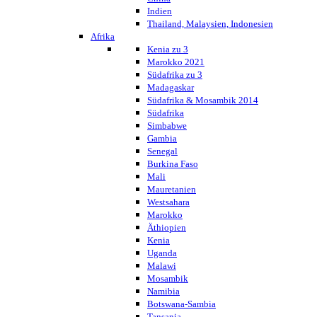
Indien
Thailand, Malaysien, Indonesien
Afrika
Kenia zu 3
Marokko 2021
Südafrika zu 3
Madagaskar
Südafrika & Mosambik 2014
Südafrika
Simbabwe
Gambia
Senegal
Burkina Faso
Mali
Mauretanien
Westsahara
Marokko
Äthiopien
Kenia
Uganda
Malawi
Mosambik
Namibia
Botswana-Sambia
Tansania