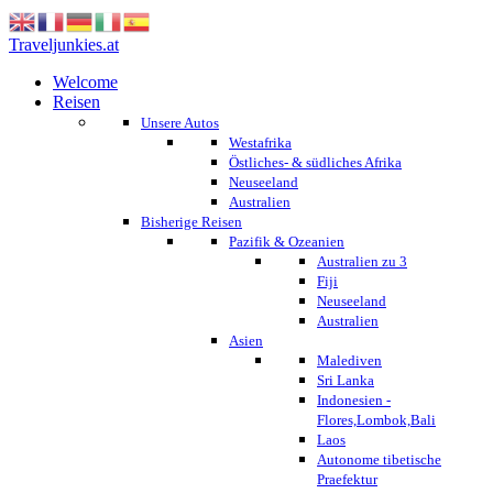
Traveljunkies.at
Welcome
Reisen
Unsere Autos
Westafrika
Östliches- & südliches Afrika
Neuseeland
Australien
Bisherige Reisen
Pazifik & Ozeanien
Australien zu 3
Fiji
Neuseeland
Australien
Asien
Malediven
Sri Lanka
Indonesien -
Flores,Lombok,Bali
Laos
Autonome tibetische
Praefektur