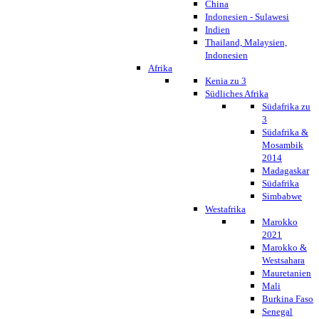
China
Indonesien - Sulawesi
Indien
Thailand, Malaysien,
Indonesien
Afrika
Kenia zu 3
Südliches Afrika
Südafrika zu
3
Südafrika &
Mosambik
2014
Madagaskar
Südafrika
Simbabwe
Westafrika
Marokko
2021
Marokko &
Westsahara
Mauretanien
Mali
Burkina Faso
Senegal