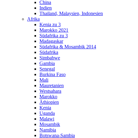
China
Indien
Thailand, Malaysien, Indonesien
Afrika
Kenia zu 3
Marokko 2021
Südafrika zu 3
Madagaskar
Südafrika & Mosambik 2014
Südafrika
Simbabwe
Gambia
Senegal
Burkina Faso
Mali
Mauretanien
Westsahara
Marokko
Äthiopien
Kenia
Uganda
Malawi
Mosambik
Namibia
Botswana-Sambia