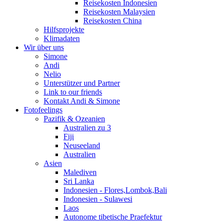
Reisekosten Indonesien
Reisekosten Malaysien
Reisekosten China
Hilfsprojekte
Klimadaten
Wir über uns
Simone
Andi
Nelio
Unterstützer und Partner
Link to our friends
Kontakt Andi & Simone
Fotofeelings
Pazifik & Ozeanien
Australien zu 3
Fiji
Neuseeland
Australien
Asien
Malediven
Sri Lanka
Indonesien - Flores,Lombok,Bali
Indonesien - Sulawesi
Laos
Autonome tibetische Praefektur