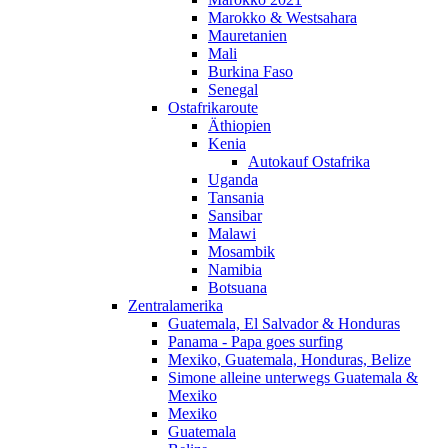
Marokko & Westsahara
Mauretanien
Mali
Burkina Faso
Senegal
Ostafrikaroute
Äthiopien
Kenia
Autokauf Ostafrika
Uganda
Tansania
Sansibar
Malawi
Mosambik
Namibia
Botsuana
Zentralamerika
Guatemala, El Salvador & Honduras
Panama - Papa goes surfing
Mexiko, Guatemala, Honduras, Belize
Simone alleine unterwegs Guatemala &
Mexiko
Mexiko
Guatemala