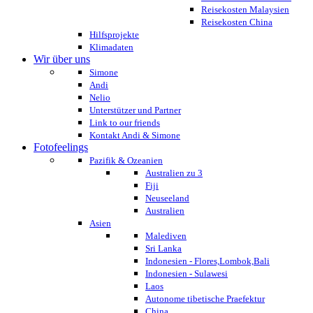
Reisekosten Malaysien
Reisekosten China
Hilfsprojekte
Klimadaten
Wir über uns
Simone
Andi
Nelio
Unterstützer und Partner
Link to our friends
Kontakt Andi & Simone
Fotofeelings
Pazifik & Ozeanien
Australien zu 3
Fiji
Neuseeland
Australien
Asien
Malediven
Sri Lanka
Indonesien - Flores,Lombok,Bali
Indonesien - Sulawesi
Laos
Autonome tibetische Praefektur
China