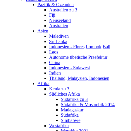
Pazifik & Ozeanien
Australien zu 3
Fiji
Neuseeland
Australien
Asien
Malediven
Sri Lanka
Indonesien - Flores,Lombok,Bali
Laos
Autonome tibetische Praefektur
China
Indonesien - Sulawesi
Indien
Thailand, Malaysien, Indonesien
Afrika
Kenia zu 3
Südliches Afrika
Südafrika zu 3
Südafrika & Mosambik 2014
Madagaskar
Südafrika
Simbabwe
Westafrika
Marokko 2021