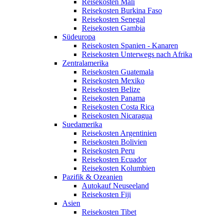
Reisekosten Mali
Reisekosten Burkina Faso
Reisekosten Senegal
Reisekosten Gambia
Südeuropa
Reisekosten Spanien - Kanaren
Reisekosten Unterwegs nach Afrika
Zentralamerika
Reisekosten Guatemala
Reisekosten Mexiko
Reisekosten Belize
Reisekosten Panama
Reisekosten Costa Rica
Reisekosten Nicaragua
Suedamerika
Reisekosten Argentinien
Reisekosten Bolivien
Reisekosten Peru
Reisekosten Ecuador
Reisekosten Kolumbien
Pazifik & Ozeanien
Autokauf Neuseeland
Reisekosten Fiji
Asien
Reisekosten Tibet