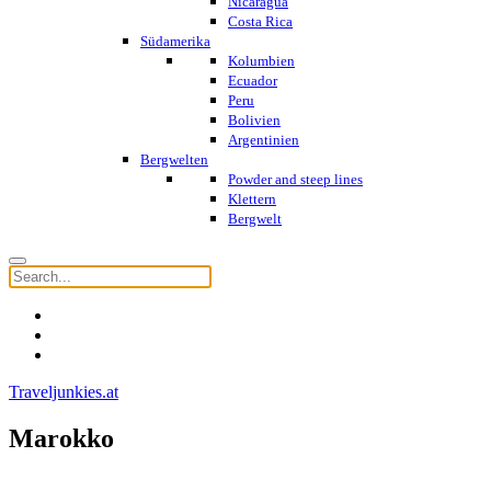
Nicaragua
Costa Rica
Südamerika
Kolumbien
Ecuador
Peru
Bolivien
Argentinien
Bergwelten
Powder and steep lines
Klettern
Bergwelt
Traveljunkies.at
Marokko