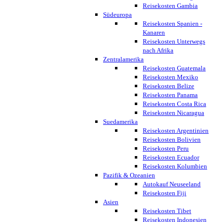
Reisekosten Gambia
Südeuropa
Reisekosten Spanien -
Kanaren
Reisekosten Unterwegs
nach Afrika
Zentralamerika
Reisekosten Guatemala
Reisekosten Mexiko
Reisekosten Belize
Reisekosten Panama
Reisekosten Costa Rica
Reisekosten Nicaragua
Suedamerika
Reisekosten Argentinien
Reisekosten Bolivien
Reisekosten Peru
Reisekosten Ecuador
Reisekosten Kolumbien
Pazifik & Ozeanien
Autokauf Neuseeland
Reisekosten Fiji
Asien
Reisekosten Tibet
Reisekosten Indonesien