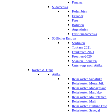
Panama
Südamerika
Kolumbien
Ecuador
Peru
Bolivien
Argentinien
Fazit Suedamerika
Südliches Europa
Sardinien
Toskana 2021
Frankreich 2021
Kroatien-2020
Spanien - Kanaren
Unterwegs nach Afrika
Kosten & Tipps
Afrika
Reisekosten Südafrika
Reisekosten Mosambik
Reisekosten Madagaskar
Reisekosten Marokko
Reisekosten Mauretanien
Reisekosten Mali
Reisekosten Burkina Faso
Reisekosten Senegal