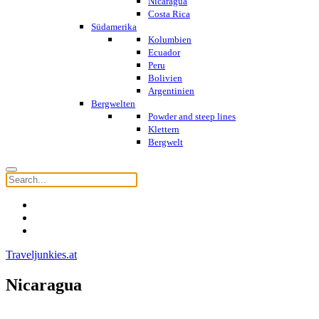
Nicaragua
Costa Rica
Südamerika
Kolumbien
Ecuador
Peru
Bolivien
Argentinien
Bergwelten
Powder and steep lines
Klettern
Bergwelt
Traveljunkies.at
Nicaragua