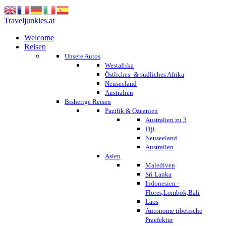
Traveljunkies.at
Welcome
Reisen
Unsere Autos
Westafrika
Östliches- & südliches Afrika
Neuseeland
Australien
Bisherige Reisen
Pazifik & Ozeanien
Australien zu 3
Fiji
Neuseeland
Australien
Asien
Malediven
Sri Lanka
Indonesien -
Flores,Lombok,Bali
Laos
Autonome tibetische
Praefektur