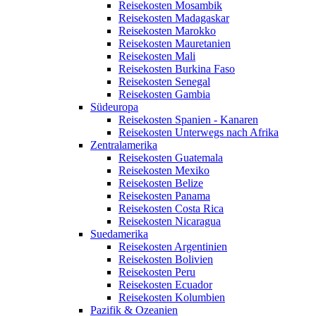
Reisekosten Mosambik
Reisekosten Madagaskar
Reisekosten Marokko
Reisekosten Mauretanien
Reisekosten Mali
Reisekosten Burkina Faso
Reisekosten Senegal
Reisekosten Gambia
Südeuropa
Reisekosten Spanien - Kanaren
Reisekosten Unterwegs nach Afrika
Zentralamerika
Reisekosten Guatemala
Reisekosten Mexiko
Reisekosten Belize
Reisekosten Panama
Reisekosten Costa Rica
Reisekosten Nicaragua
Suedamerika
Reisekosten Argentinien
Reisekosten Bolivien
Reisekosten Peru
Reisekosten Ecuador
Reisekosten Kolumbien
Pazifik & Ozeanien