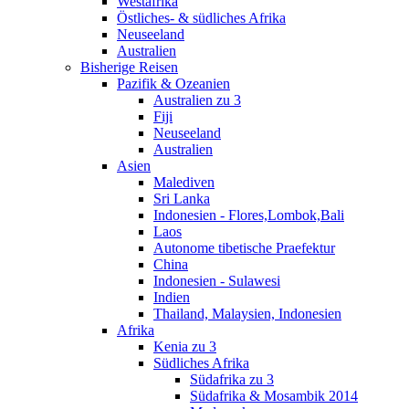
Westafrika
Östliches- & südliches Afrika
Neuseeland
Australien
Bisherige Reisen
Pazifik & Ozeanien
Australien zu 3
Fiji
Neuseeland
Australien
Asien
Malediven
Sri Lanka
Indonesien - Flores,Lombok,Bali
Laos
Autonome tibetische Praefektur
China
Indonesien - Sulawesi
Indien
Thailand, Malaysien, Indonesien
Afrika
Kenia zu 3
Südliches Afrika
Südafrika zu 3
Südafrika & Mosambik 2014