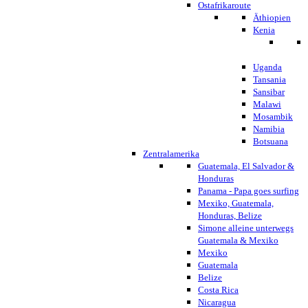
Ostafrikaroute
Äthiopien
Kenia
Uganda
Tansania
Sansibar
Malawi
Mosambik
Namibia
Botsuana
Zentralamerika
Guatemala, El Salvador &
Honduras
Panama - Papa goes surfing
Mexiko, Guatemala,
Honduras, Belize
Simone alleine unterwegs
Guatemala & Mexiko
Mexiko
Guatemala
Belize
Costa Rica
Nicaragua