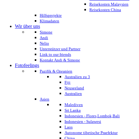
Reisekosten Malaysien
Reisekosten China
Hilfsprojekte
Klimadaten
Wir über uns
Simone
Andi
Nelio
Unterstützer und Partner
Link to our friends
Kontakt Andi & Simone
Fotofeelings
Pazifik & Ozeanien
Australien zu 3
Fiji
Neuseeland
Australien
Asien
Malediven
Sri Lanka
Indonesien - Flores,Lombok,Bali
Indonesien - Sulawesi
Laos
Autonome tibetische Praefektur
China