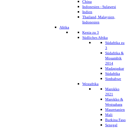
China
Indonesien - Sulawesi
Indien
Thailand, Malaysien,
Indonesien
Afrika
Kenia zu 3
Südliches Afrika
Südafrika zu
3
Südafrika &
Mosambik
2014
Madagaskar
Südafrika
Simbabwe
Westafrika
Marokko
2021
Marokko &
Westsahara
Mauretanien
Mali
Burkina Faso
Senegal