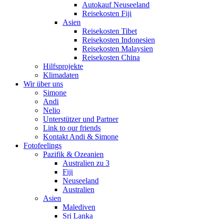
Autokauf Neuseeland
Reisekosten Fiji
Asien
Reisekosten Tibet
Reisekosten Indonesien
Reisekosten Malaysien
Reisekosten China
Hilfsprojekte
Klimadaten
Wir über uns
Simone
Andi
Nelio
Unterstützer und Partner
Link to our friends
Kontakt Andi & Simone
Fotofeelings
Pazifik & Ozeanien
Australien zu 3
Fiji
Neuseeland
Australien
Asien
Malediven
Sri Lanka