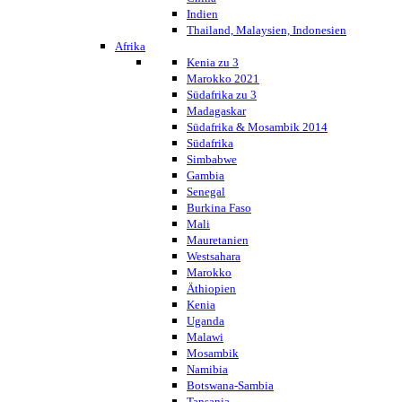
Indien
Thailand, Malaysien, Indonesien
Afrika
Kenia zu 3
Marokko 2021
Südafrika zu 3
Madagaskar
Südafrika & Mosambik 2014
Südafrika
Simbabwe
Gambia
Senegal
Burkina Faso
Mali
Mauretanien
Westsahara
Marokko
Äthiopien
Kenia
Uganda
Malawi
Mosambik
Namibia
Botswana-Sambia
Tansania