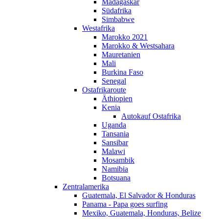
Madagaskar
Südafrika
Simbabwe
Westafrika
Marokko 2021
Marokko & Westsahara
Mauretanien
Mali
Burkina Faso
Senegal
Ostafrikaroute
Äthiopien
Kenia
Autokauf Ostafrika
Uganda
Tansania
Sansibar
Malawi
Mosambik
Namibia
Botsuana
Zentralamerika
Guatemala, El Salvador & Honduras
Panama - Papa goes surfing
Mexiko, Guatemala, Honduras, Belize