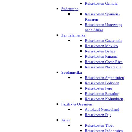
Reisekosten Gambia
Südeuropa
Reisekosten Spanien -
Kanaren
Reisekosten Unterwegs
nach Afrika
Zentralamerika
Reisekosten Guatemala
Reisekosten Mexiko
Reisekosten Belize
Reisekosten Panama
Reisekosten Costa Rica
Reisekosten Nicaragua
Suedamerika
Reisekosten Argentinien
Reisekosten Bolivien
Reisekosten Peru
Reisekosten Ecuador
Reisekosten Kolumbien
Pazifik & Ozeanien
Autokauf Neuseeland
Reisekosten Fiji
Asien
Reisekosten Tibet
Reisekosten Indonesien