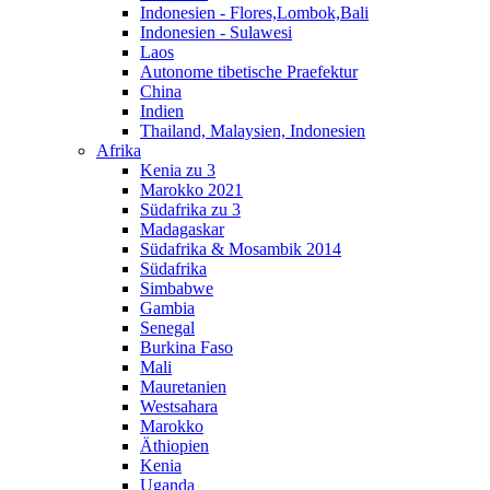
Indonesien - Flores,Lombok,Bali
Indonesien - Sulawesi
Laos
Autonome tibetische Praefektur
China
Indien
Thailand, Malaysien, Indonesien
Afrika
Kenia zu 3
Marokko 2021
Südafrika zu 3
Madagaskar
Südafrika & Mosambik 2014
Südafrika
Simbabwe
Gambia
Senegal
Burkina Faso
Mali
Mauretanien
Westsahara
Marokko
Äthiopien
Kenia
Uganda