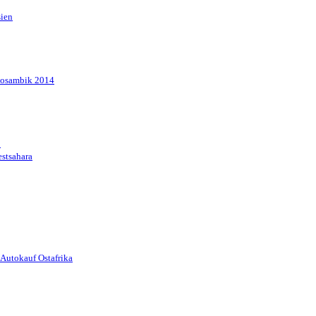
sien
Mosambik 2014
1
stsahara
Autokauf Ostafrika