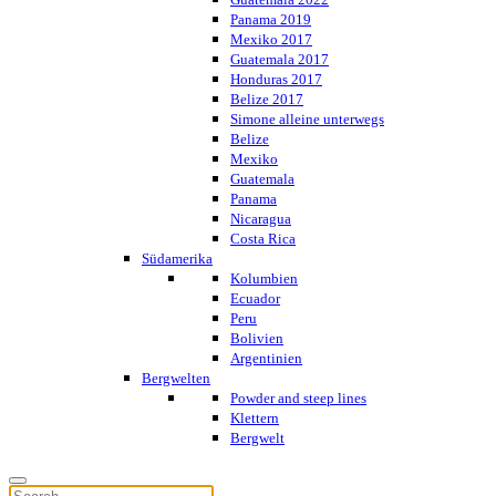
Panama 2019
Mexiko 2017
Guatemala 2017
Honduras 2017
Belize 2017
Simone alleine unterwegs
Belize
Mexiko
Guatemala
Panama
Nicaragua
Costa Rica
Südamerika
Kolumbien
Ecuador
Peru
Bolivien
Argentinien
Bergwelten
Powder and steep lines
Klettern
Bergwelt