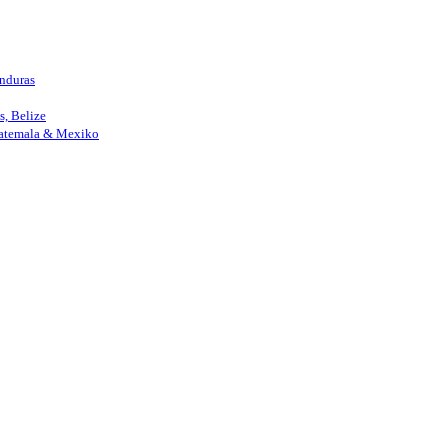
nduras
, Belize
uatemala & Mexiko