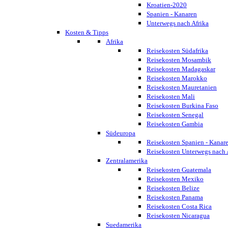
Kroatien-2020
Spanien - Kanaren
Unterwegs nach Afrika
Kosten & Tipps
Afrika
Reisekosten Südafrika
Reisekosten Mosambik
Reisekosten Madagaskar
Reisekosten Marokko
Reisekosten Mauretanien
Reisekosten Mali
Reisekosten Burkina Faso
Reisekosten Senegal
Reisekosten Gambia
Südeuropa
Reisekosten Spanien - Kanar
Reisekosten Unterwegs nach 
Zentralamerika
Reisekosten Guatemala
Reisekosten Mexiko
Reisekosten Belize
Reisekosten Panama
Reisekosten Costa Rica
Reisekosten Nicaragua
Suedamerika