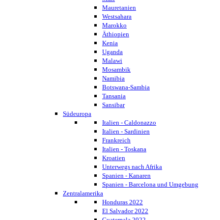
Mauretanien
Westsahara
Marokko
Äthiopien
Kenia
Uganda
Malawi
Mosambik
Namibia
Botswana-Sambia
Tansania
Sansibar
Südeuropa
Italien - Caldonazzo
Italien - Sardinien
Frankreich
Italien - Toskana
Kroatien
Unterwegs nach Afrika
Spanien - Kanaren
Spanien - Barcelona und Umgebung
Zentralamerika
Honduras 2022
El Salvador 2022
Guatemala 2022