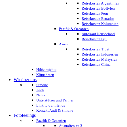
Reisekosten Argentinien
Reisekosten Bolivien
Reisekosten Peru
Reisekosten Ecuador
Reisekosten Kolumbien
Pazifik & Ozeanien
Autokauf Neuseeland
Reisekosten Fiji
Asien
Reisekosten Tibet
Reisekosten Indonesien
Reisekosten Malaysien
Reisekosten China
Hilfsprojekte
Klimadaten
Wir über uns
Simone
Andi
Nelio
Unterstützer und Partner
Link to our friends
Kontakt Andi & Simone
Fotofeelings
Pazifik & Ozeanien
Australien zu 3