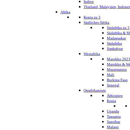
Indien
Thailand, Malaysien, Indone
Afrika
Kenia zu 3
Südliches Afrika
Südafrika zu 3
Südafrika & 
Madagaskar
Südafrika
Simbabwe
Westafrika
Marokko 202
Marokko & We
Mauretanien
Mali
Burkina Faso
Senegal
Ostafrikaroute
Äthiopien
Kenia
Uganda
Tansania
Sansibar
Malawi