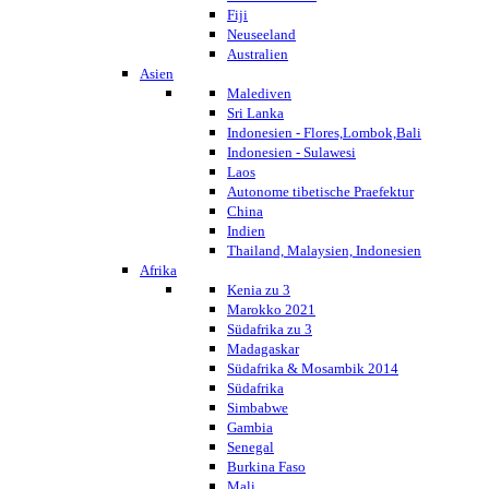
Fiji
Neuseeland
Australien
Asien
Malediven
Sri Lanka
Indonesien - Flores,Lombok,Bali
Indonesien - Sulawesi
Laos
Autonome tibetische Praefektur
China
Indien
Thailand, Malaysien, Indonesien
Afrika
Kenia zu 3
Marokko 2021
Südafrika zu 3
Madagaskar
Südafrika & Mosambik 2014
Südafrika
Simbabwe
Gambia
Senegal
Burkina Faso
Mali