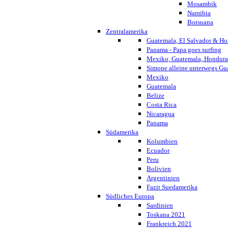
Mosambik
Namibia
Botsuana
Zentralamerika
Guatemala, El Salvador & Ho
Panama - Papa goes surfing
Mexiko, Guatemala, Honduras
Simone alleine unterwegs G
Mexiko
Guatemala
Belize
Costa Rica
Nicaragua
Panama
Südamerika
Kolumbien
Ecuador
Peru
Bolivien
Argentinien
Fazit Suedamerika
Südliches Europa
Sardinien
Toskana 2021
Frankreich 2021