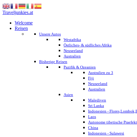
Traveljunkies.at
Welcome
Reisen
Unsere Autos
Westafrika
Östliches- & südliches Afrika
Neuseeland
Australien
Bisherige Reisen
Pazifik & Ozeanien
Australien zu 3
Fiji
Neuseeland
Australien
Asien
Malediven
Sri Lanka
Indonesien - Flores,Lombok,
Laos
Autonome tibetische Praefekt
China
Indonesien - Sulawesi