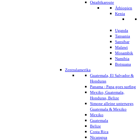
Ostafrikaroute
Äthiopien
Kenia
Uganda
Tansania
Sansibar
Malawi
Mosambik
Namibia
Botsuana
Zentralamerika
Guatemala, El Salvador &
Honduras
Panama - Papa goes surfing
Mexiko, Guatemala,
Honduras, Belize
Simone alleine unterwegs
Guatemala & Mexiko
Mexiko
Guatemala
Belize
Costa Rica
Nicaragua