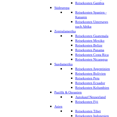
Reisekosten Gambia
Südeuropa
Reisekosten Spanien -
Kanaren
Reisekosten Unterwegs
nach Afrika
Zentralamerika
Reisekosten Guatemala
Reisekosten Mexiko
Reisekosten Belize
Reisekosten Panama
Reisekosten Costa Rica
Reisekosten Nicaragua
Suedamerika
Reisekosten Argentinien
Reisekosten Bolivien
Reisekosten Peru
Reisekosten Ecuador
Reisekosten Kolumbien
Pazifik & Ozeanien
Autokauf Neuseeland
Reisekosten Fiji
Asien
Reisekosten Tibet
Reisekosten Indonesien