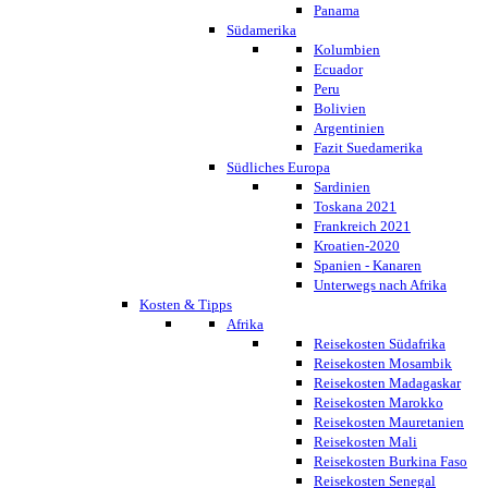
Panama
Südamerika
Kolumbien
Ecuador
Peru
Bolivien
Argentinien
Fazit Suedamerika
Südliches Europa
Sardinien
Toskana 2021
Frankreich 2021
Kroatien-2020
Spanien - Kanaren
Unterwegs nach Afrika
Kosten & Tipps
Afrika
Reisekosten Südafrika
Reisekosten Mosambik
Reisekosten Madagaskar
Reisekosten Marokko
Reisekosten Mauretanien
Reisekosten Mali
Reisekosten Burkina Faso
Reisekosten Senegal