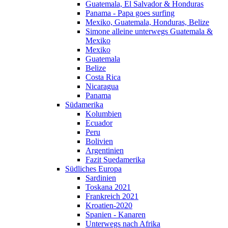
Guatemala, El Salvador & Honduras
Panama - Papa goes surfing
Mexiko, Guatemala, Honduras, Belize
Simone alleine unterwegs Guatemala &
Mexiko
Mexiko
Guatemala
Belize
Costa Rica
Nicaragua
Panama
Südamerika
Kolumbien
Ecuador
Peru
Bolivien
Argentinien
Fazit Suedamerika
Südliches Europa
Sardinien
Toskana 2021
Frankreich 2021
Kroatien-2020
Spanien - Kanaren
Unterwegs nach Afrika