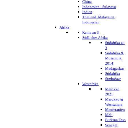
China
Indonesien - Sulawesi
Indien
Thailand, Malaysien,
Indonesien
Afrika
Kenia zu 3
Südliches Afrika
Südafrika zu
3
Südafrika &
Mosambik
2014
Madagaskar
Südafrika
Simbabwe
Westafrika
Marokko
2021
Marokko &
Westsahara
Mauretanien
Mali
Burkina Faso
Senegal