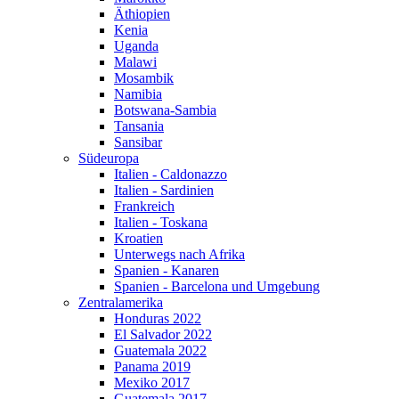
Äthiopien
Kenia
Uganda
Malawi
Mosambik
Namibia
Botswana-Sambia
Tansania
Sansibar
Südeuropa
Italien - Caldonazzo
Italien - Sardinien
Frankreich
Italien - Toskana
Kroatien
Unterwegs nach Afrika
Spanien - Kanaren
Spanien - Barcelona und Umgebung
Zentralamerika
Honduras 2022
El Salvador 2022
Guatemala 2022
Panama 2019
Mexiko 2017
Guatemala 2017