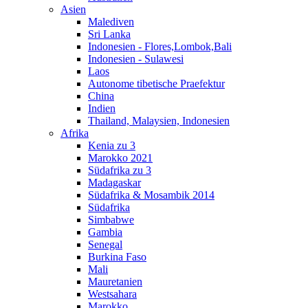
Asien
Malediven
Sri Lanka
Indonesien - Flores,Lombok,Bali
Indonesien - Sulawesi
Laos
Autonome tibetische Praefektur
China
Indien
Thailand, Malaysien, Indonesien
Afrika
Kenia zu 3
Marokko 2021
Südafrika zu 3
Madagaskar
Südafrika & Mosambik 2014
Südafrika
Simbabwe
Gambia
Senegal
Burkina Faso
Mali
Mauretanien
Westsahara
Marokko