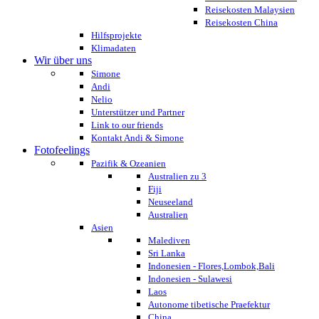
Reisekosten Malaysien
Reisekosten China
Hilfsprojekte
Klimadaten
Wir über uns
Simone
Andi
Nelio
Unterstützer und Partner
Link to our friends
Kontakt Andi & Simone
Fotofeelings
Pazifik & Ozeanien
Australien zu 3
Fiji
Neuseeland
Australien
Asien
Malediven
Sri Lanka
Indonesien - Flores,Lombok,Bali
Indonesien - Sulawesi
Laos
Autonome tibetische Praefektur
China