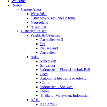
Welcome
Reisen
Unsere Autos
Westafrika
Östliches- & südliches Afrika
Neuseeland
Australien
Bisherige Reisen
Pazifik & Ozeanien
Australien zu 3
Fiji
Neuseeland
Australien
Asien
Malediven
Sri Lanka
Indonesien - Flores,Lombok,Bali
Laos
Autonome tibetische Praefektur
China
Indonesien - Sulawesi
Indien
Thailand, Malaysien, Indonesien
Afrika
Kenia zu 3