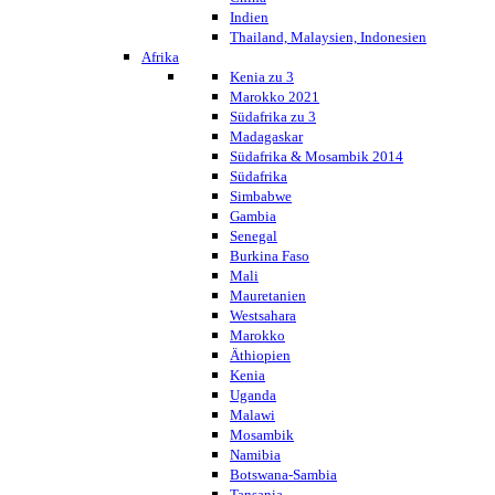
Indien
Thailand, Malaysien, Indonesien
Afrika
Kenia zu 3
Marokko 2021
Südafrika zu 3
Madagaskar
Südafrika & Mosambik 2014
Südafrika
Simbabwe
Gambia
Senegal
Burkina Faso
Mali
Mauretanien
Westsahara
Marokko
Äthiopien
Kenia
Uganda
Malawi
Mosambik
Namibia
Botswana-Sambia
Tansania