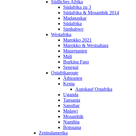
Südliches Afrika
Südafrika zu 3
Südafrika & Mosambik 2014
Madagaskar
Südafrika
Simbabwe
Westafrika
Marokko 2021
Marokko & Westsahara
Mauretanien
Mali
Burkina Faso
Senegal
Ostafrikaroute
Äthiopien
Kenia
Autokauf Ostafrika
Uganda
Tansania
Sansibar
Malawi
Mosambik
Namibia
Botsuana
Zentralamerika