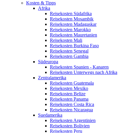
Kosten & Tipps
Afrika
Reisekosten Südafrika
Reisekosten Mosambik
Reisekosten Madagaskar
Reisekosten Marokko
Reisekosten Mauretanien
Reisekosten Mali
Reisekosten Burkina Faso
Reisekosten Senegal
Reisekosten Gambia
Südeuropa
Reisekosten Spanien - Kanaren
Reisekosten Unterwegs nach Afrika
Zentralamerika
Reisekosten Guatemala
Reisekosten Mexiko
Reisekosten Belize
Reisekosten Panama
Reisekosten Costa Rica
Reisekosten Nicaragua
Suedamerika
Reisekosten Argentinien
Reisekosten Bolivien
Reisekosten Peru