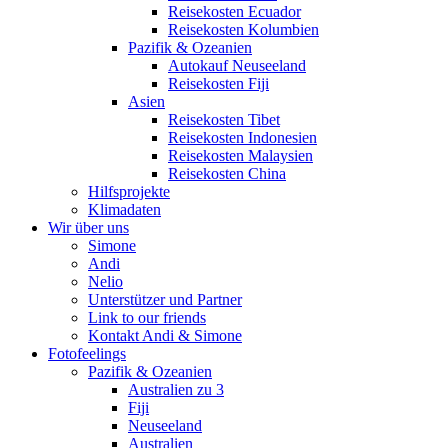
Reisekosten Ecuador
Reisekosten Kolumbien
Pazifik & Ozeanien
Autokauf Neuseeland
Reisekosten Fiji
Asien
Reisekosten Tibet
Reisekosten Indonesien
Reisekosten Malaysien
Reisekosten China
Hilfsprojekte
Klimadaten
Wir über uns
Simone
Andi
Nelio
Unterstützer und Partner
Link to our friends
Kontakt Andi & Simone
Fotofeelings
Pazifik & Ozeanien
Australien zu 3
Fiji
Neuseeland
Australien