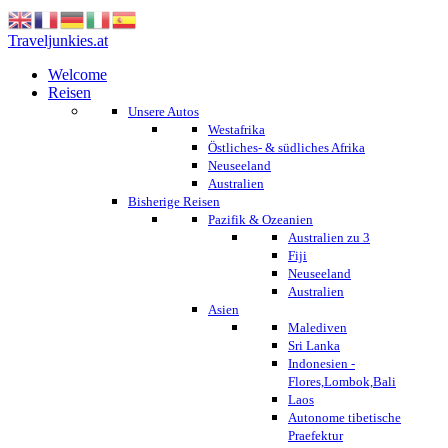
Traveljunkies.at
Welcome
Reisen
Unsere Autos
Westafrika
Östliches- & südliches Afrika
Neuseeland
Australien
Bisherige Reisen
Pazifik & Ozeanien
Australien zu 3
Fiji
Neuseeland
Australien
Asien
Malediven
Sri Lanka
Indonesien -
Flores,Lombok,Bali
Laos
Autonome tibetische
Praefektur