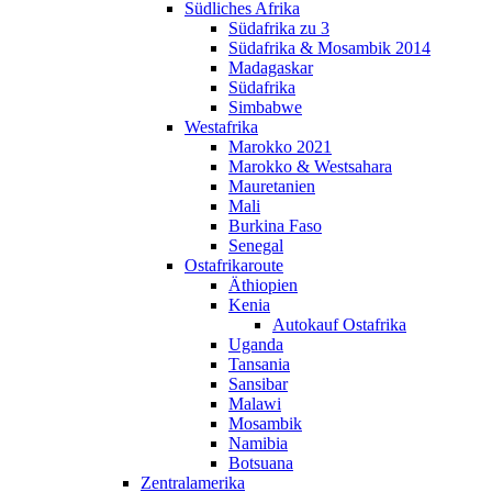
Südliches Afrika
Südafrika zu 3
Südafrika & Mosambik 2014
Madagaskar
Südafrika
Simbabwe
Westafrika
Marokko 2021
Marokko & Westsahara
Mauretanien
Mali
Burkina Faso
Senegal
Ostafrikaroute
Äthiopien
Kenia
Autokauf Ostafrika
Uganda
Tansania
Sansibar
Malawi
Mosambik
Namibia
Botsuana
Zentralamerika