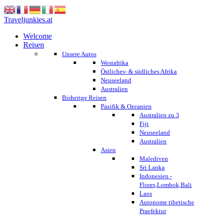
Traveljunkies.at
Welcome
Reisen
Unsere Autos
Westafrika
Östliches- & südliches Afrika
Neuseeland
Australien
Bisherige Reisen
Pazifik & Ozeanien
Australien zu 3
Fiji
Neuseeland
Australien
Asien
Malediven
Sri Lanka
Indonesien -
Flores,Lombok,Bali
Laos
Autonome tibetische
Praefektur