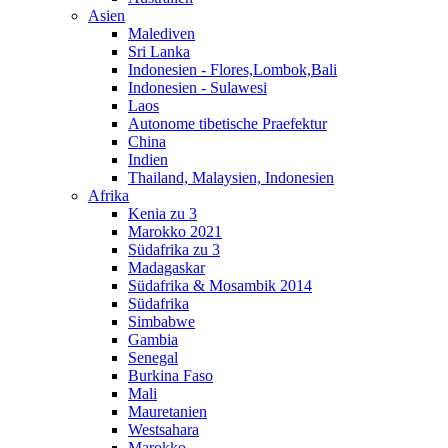
Asien
Malediven
Sri Lanka
Indonesien - Flores,Lombok,Bali
Indonesien - Sulawesi
Laos
Autonome tibetische Praefektur
China
Indien
Thailand, Malaysien, Indonesien
Afrika
Kenia zu 3
Marokko 2021
Südafrika zu 3
Madagaskar
Südafrika & Mosambik 2014
Südafrika
Simbabwe
Gambia
Senegal
Burkina Faso
Mali
Mauretanien
Westsahara
Marokko