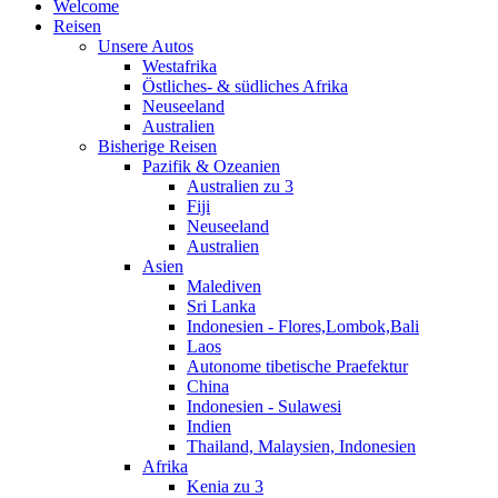
Welcome
Reisen
Unsere Autos
Westafrika
Östliches- & südliches Afrika
Neuseeland
Australien
Bisherige Reisen
Pazifik & Ozeanien
Australien zu 3
Fiji
Neuseeland
Australien
Asien
Malediven
Sri Lanka
Indonesien - Flores,Lombok,Bali
Laos
Autonome tibetische Praefektur
China
Indonesien - Sulawesi
Indien
Thailand, Malaysien, Indonesien
Afrika
Kenia zu 3