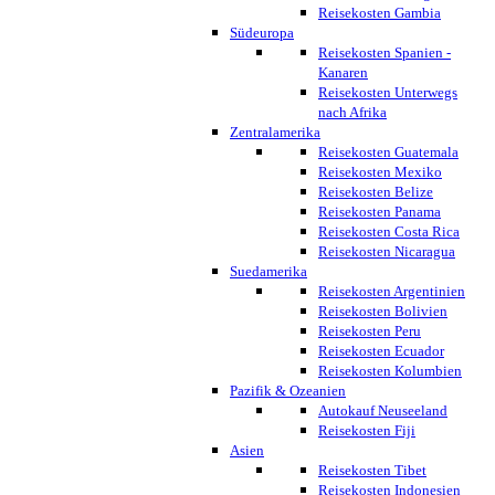
Reisekosten Gambia
Südeuropa
Reisekosten Spanien -
Kanaren
Reisekosten Unterwegs
nach Afrika
Zentralamerika
Reisekosten Guatemala
Reisekosten Mexiko
Reisekosten Belize
Reisekosten Panama
Reisekosten Costa Rica
Reisekosten Nicaragua
Suedamerika
Reisekosten Argentinien
Reisekosten Bolivien
Reisekosten Peru
Reisekosten Ecuador
Reisekosten Kolumbien
Pazifik & Ozeanien
Autokauf Neuseeland
Reisekosten Fiji
Asien
Reisekosten Tibet
Reisekosten Indonesien