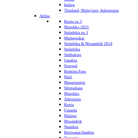
Indien
Thailand, Malaysien, Indonesien
Afrika
Kenia zu 3
Marokko 2021
Südafrika zu 3
Madagaskar
Südafrika & Mosambik 2014
Südafrika
Simbabwe
Gambia
Senegal
Burkina Faso
Mali
Mauretanien
Westsahara
Marokko
Äthiopien
Kenia
Uganda
Malawi
Mosambik
Namibia
Botswana-Sambia
Tansania