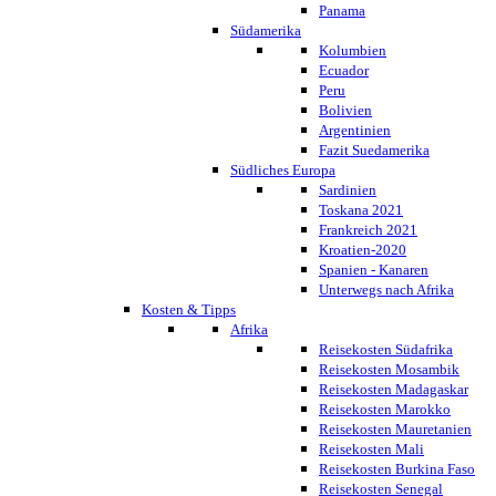
Panama
Südamerika
Kolumbien
Ecuador
Peru
Bolivien
Argentinien
Fazit Suedamerika
Südliches Europa
Sardinien
Toskana 2021
Frankreich 2021
Kroatien-2020
Spanien - Kanaren
Unterwegs nach Afrika
Kosten & Tipps
Afrika
Reisekosten Südafrika
Reisekosten Mosambik
Reisekosten Madagaskar
Reisekosten Marokko
Reisekosten Mauretanien
Reisekosten Mali
Reisekosten Burkina Faso
Reisekosten Senegal