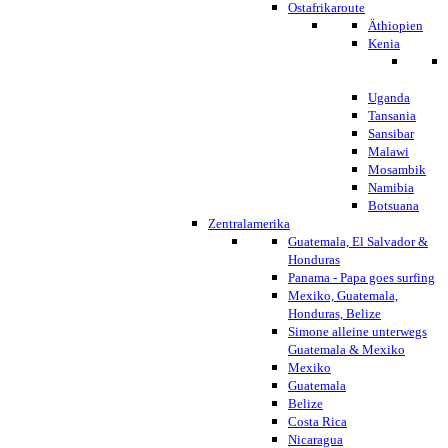
Ostafrikaroute
Äthiopien
Kenia
Uganda
Tansania
Sansibar
Malawi
Mosambik
Namibia
Botsuana
Zentralamerika
Guatemala, El Salvador &
Honduras
Panama - Papa goes surfing
Mexiko, Guatemala,
Honduras, Belize
Simone alleine unterwegs
Guatemala & Mexiko
Mexiko
Guatemala
Belize
Costa Rica
Nicaragua