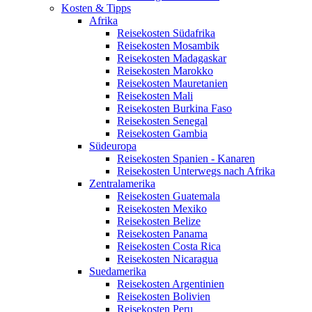
Kosten & Tipps
Afrika
Reisekosten Südafrika
Reisekosten Mosambik
Reisekosten Madagaskar
Reisekosten Marokko
Reisekosten Mauretanien
Reisekosten Mali
Reisekosten Burkina Faso
Reisekosten Senegal
Reisekosten Gambia
Südeuropa
Reisekosten Spanien - Kanaren
Reisekosten Unterwegs nach Afrika
Zentralamerika
Reisekosten Guatemala
Reisekosten Mexiko
Reisekosten Belize
Reisekosten Panama
Reisekosten Costa Rica
Reisekosten Nicaragua
Suedamerika
Reisekosten Argentinien
Reisekosten Bolivien
Reisekosten Peru