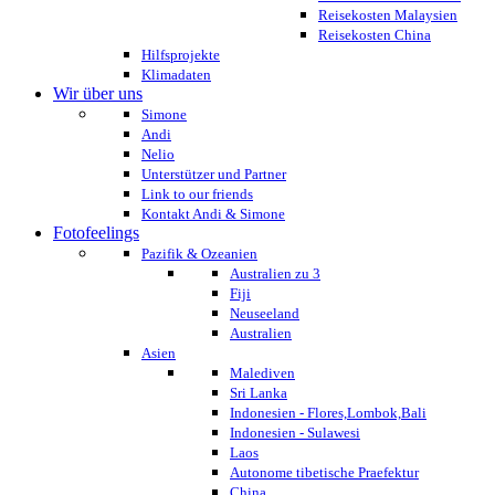
Reisekosten Malaysien
Reisekosten China
Hilfsprojekte
Klimadaten
Wir über uns
Simone
Andi
Nelio
Unterstützer und Partner
Link to our friends
Kontakt Andi & Simone
Fotofeelings
Pazifik & Ozeanien
Australien zu 3
Fiji
Neuseeland
Australien
Asien
Malediven
Sri Lanka
Indonesien - Flores,Lombok,Bali
Indonesien - Sulawesi
Laos
Autonome tibetische Praefektur
China