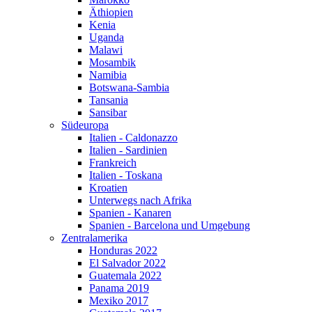
Äthiopien
Kenia
Uganda
Malawi
Mosambik
Namibia
Botswana-Sambia
Tansania
Sansibar
Südeuropa
Italien - Caldonazzo
Italien - Sardinien
Frankreich
Italien - Toskana
Kroatien
Unterwegs nach Afrika
Spanien - Kanaren
Spanien - Barcelona und Umgebung
Zentralamerika
Honduras 2022
El Salvador 2022
Guatemala 2022
Panama 2019
Mexiko 2017