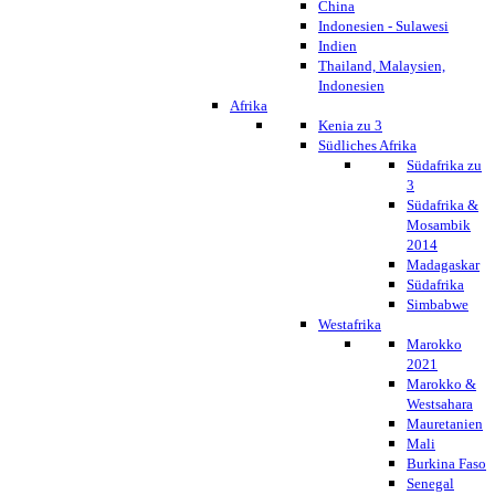
China
Indonesien - Sulawesi
Indien
Thailand, Malaysien,
Indonesien
Afrika
Kenia zu 3
Südliches Afrika
Südafrika zu
3
Südafrika &
Mosambik
2014
Madagaskar
Südafrika
Simbabwe
Westafrika
Marokko
2021
Marokko &
Westsahara
Mauretanien
Mali
Burkina Faso
Senegal