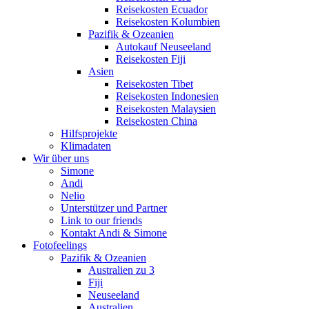
Reisekosten Ecuador
Reisekosten Kolumbien
Pazifik & Ozeanien
Autokauf Neuseeland
Reisekosten Fiji
Asien
Reisekosten Tibet
Reisekosten Indonesien
Reisekosten Malaysien
Reisekosten China
Hilfsprojekte
Klimadaten
Wir über uns
Simone
Andi
Nelio
Unterstützer und Partner
Link to our friends
Kontakt Andi & Simone
Fotofeelings
Pazifik & Ozeanien
Australien zu 3
Fiji
Neuseeland
Australien