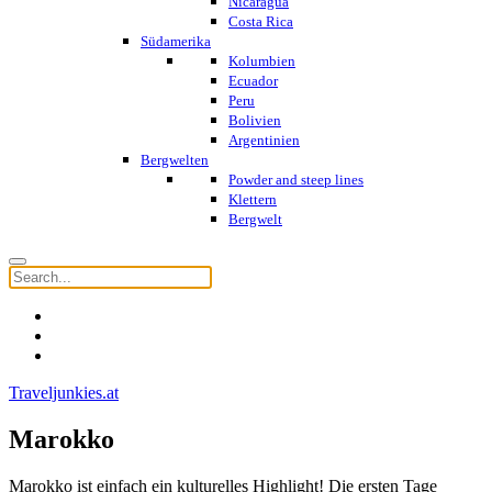
Nicaragua
Costa Rica
Südamerika
Kolumbien
Ecuador
Peru
Bolivien
Argentinien
Bergwelten
Powder and steep lines
Klettern
Bergwelt
Traveljunkies.at
Marokko
Marokko ist einfach ein kulturelles Highlight! Die ersten Tage