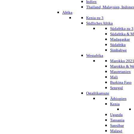
Indien
Thailand, Malaysien, Indone
Afrika
Kenia zu 3
Südliches Afrika
Südafrika zu 3
Südafrika & 
Madagaskar
Südafrika
Simbabwe
Westafrika
Marokko 202
Marokko & We
Mauretanien
Mali
Burkina Faso
Senegal
Ostafrikaroute
Äthiopien
Kenia
Uganda
Tansania
Sansibar
Malawi