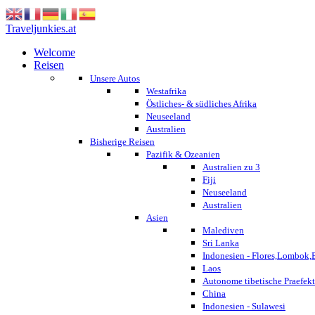
Traveljunkies.at
Welcome
Reisen
Unsere Autos
Westafrika
Östliches- & südliches Afrika
Neuseeland
Australien
Bisherige Reisen
Pazifik & Ozeanien
Australien zu 3
Fiji
Neuseeland
Australien
Asien
Malediven
Sri Lanka
Indonesien - Flores,Lombok,
Laos
Autonome tibetische Praefekt
China
Indonesien - Sulawesi