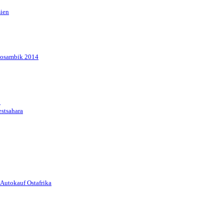
sien
Mosambik 2014
1
stsahara
Autokauf Ostafrika