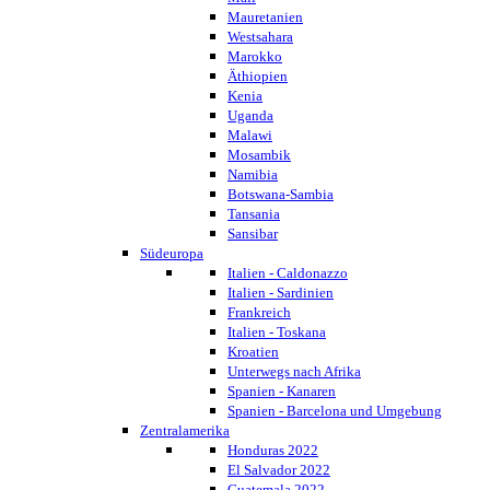
Mauretanien
Westsahara
Marokko
Äthiopien
Kenia
Uganda
Malawi
Mosambik
Namibia
Botswana-Sambia
Tansania
Sansibar
Südeuropa
Italien - Caldonazzo
Italien - Sardinien
Frankreich
Italien - Toskana
Kroatien
Unterwegs nach Afrika
Spanien - Kanaren
Spanien - Barcelona und Umgebung
Zentralamerika
Honduras 2022
El Salvador 2022
Guatemala 2022