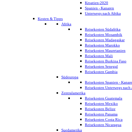
Kroatien-2020
Spanien - Kanaren
Unterwegs nach Afrika
Kosten & Tipps
Afrika
Reisekosten Südafrika
Reisekosten Mosambik
Reisekosten Madagaskar
Reisekosten Marokko
Reisekosten Mauretanien
Reisekosten Mali
Reisekosten Burkina Faso
Reisekosten Senegal
Reisekosten Gambia
Südeuropa
Reisekosten Spanien - Kanar
Reisekosten Unterwegs nach 
Zentralamerika
Reisekosten Guatemala
Reisekosten Mexiko
Reisekosten Belize
Reisekosten Panama
Reisekosten Costa Rica
Reisekosten Nicaragua
Suedamerika