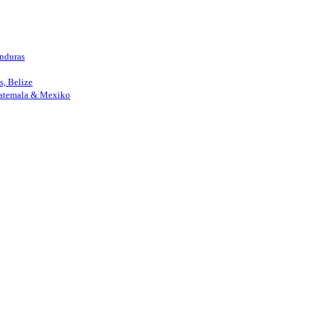
nduras
, Belize
uatemala & Mexiko