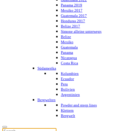
Panama 2019
Mexiko 2017
Guatemala 2017
Honduras 2017
Belize 2017
Simone alleine unterwegs
Belize
Mexiko
Guatemala
Panama
Nicaragua
Costa Rica
Südamerika
Kolumbien
Ecuador
Peru
Bolivien
Argentinien
Bergwelten
Powder and steep lines
Klettern
Bergwelt