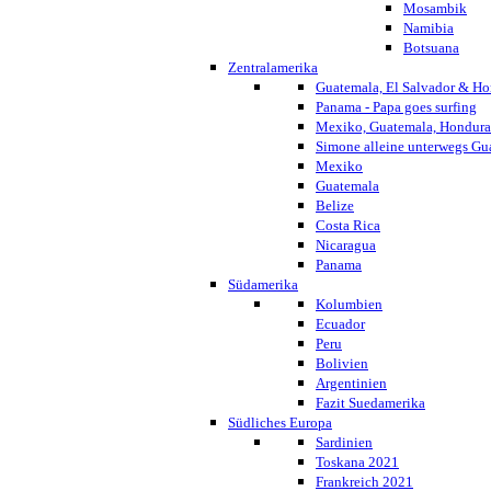
Mosambik
Namibia
Botsuana
Zentralamerika
Guatemala, El Salvador & Ho
Panama - Papa goes surfing
Mexiko, Guatemala, Honduras
Simone alleine unterwegs G
Mexiko
Guatemala
Belize
Costa Rica
Nicaragua
Panama
Südamerika
Kolumbien
Ecuador
Peru
Bolivien
Argentinien
Fazit Suedamerika
Südliches Europa
Sardinien
Toskana 2021
Frankreich 2021