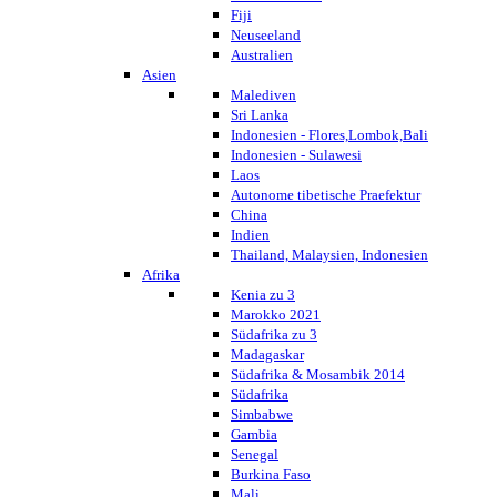
Fiji
Neuseeland
Australien
Asien
Malediven
Sri Lanka
Indonesien - Flores,Lombok,Bali
Indonesien - Sulawesi
Laos
Autonome tibetische Praefektur
China
Indien
Thailand, Malaysien, Indonesien
Afrika
Kenia zu 3
Marokko 2021
Südafrika zu 3
Madagaskar
Südafrika & Mosambik 2014
Südafrika
Simbabwe
Gambia
Senegal
Burkina Faso
Mali