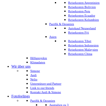
Reisekosten Argentinien
Reisekosten Bolivien
Reisekosten Peru
Reisekosten Ecuador
Reisekosten Kolumbien
Pazifik & Ozeanien
Autokauf Neuseeland
Reisekosten Fiji
Asien
Reisekosten Tibet
Reisekosten Indonesien
Reisekosten Malaysien
Reisekosten China
Hilfsprojekte
Klimadaten
Wir über uns
Simone
Andi
Nelio
Unterstützer und Partner
Link to our friends
Kontakt Andi & Simone
Fotofeelings
Pazifik & Ozeanien
Australien zu 3