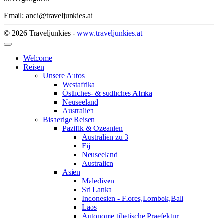
Email: andi@traveljunkies.at
© 2026 Traveljunkies -
www.traveljunkies.at
Welcome
Reisen
Unsere Autos
Westafrika
Östliches- & südliches Afrika
Neuseeland
Australien
Bisherige Reisen
Pazifik & Ozeanien
Australien zu 3
Fiji
Neuseeland
Australien
Asien
Malediven
Sri Lanka
Indonesien - Flores,Lombok,Bali
Laos
Autonome tibetische Praefektur