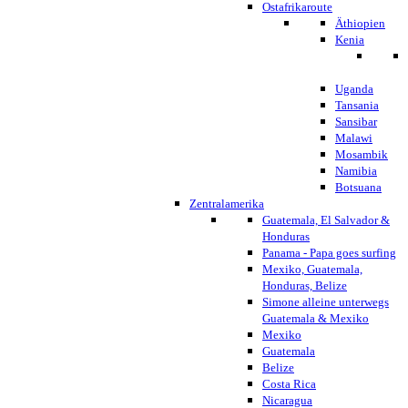
Ostafrikaroute
Äthiopien
Kenia
Uganda
Tansania
Sansibar
Malawi
Mosambik
Namibia
Botsuana
Zentralamerika
Guatemala, El Salvador &
Honduras
Panama - Papa goes surfing
Mexiko, Guatemala,
Honduras, Belize
Simone alleine unterwegs
Guatemala & Mexiko
Mexiko
Guatemala
Belize
Costa Rica
Nicaragua