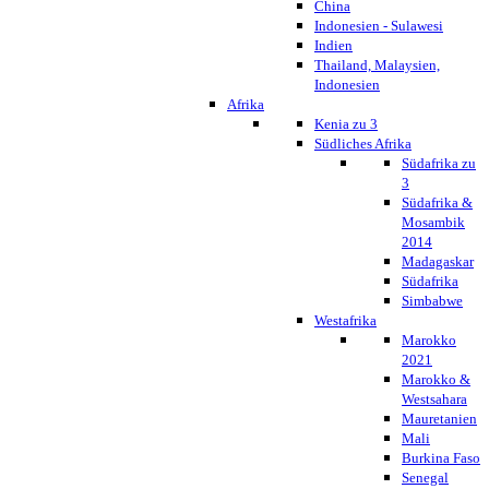
China
Indonesien - Sulawesi
Indien
Thailand, Malaysien,
Indonesien
Afrika
Kenia zu 3
Südliches Afrika
Südafrika zu
3
Südafrika &
Mosambik
2014
Madagaskar
Südafrika
Simbabwe
Westafrika
Marokko
2021
Marokko &
Westsahara
Mauretanien
Mali
Burkina Faso
Senegal