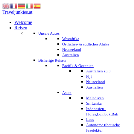
Traveljunkies.at
Welcome
Reisen
Unsere Autos
Westafrika
Östliches- & südliches Afrika
Neuseeland
Australien
Bisherige Reisen
Pazifik & Ozeanien
Australien zu 3
Fiji
Neuseeland
Australien
Asien
Malediven
Sri Lanka
Indonesien -
Flores,Lombok,Bali
Laos
Autonome tibetische
Praefektur