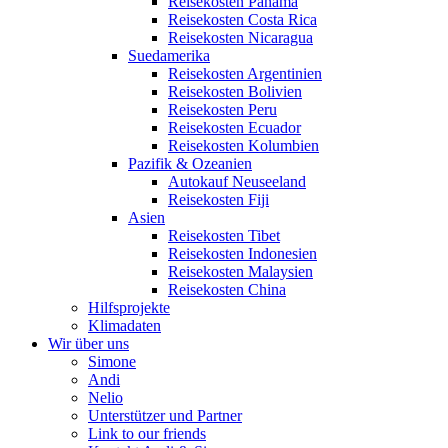
Reisekosten Panama
Reisekosten Costa Rica
Reisekosten Nicaragua
Suedamerika
Reisekosten Argentinien
Reisekosten Bolivien
Reisekosten Peru
Reisekosten Ecuador
Reisekosten Kolumbien
Pazifik & Ozeanien
Autokauf Neuseeland
Reisekosten Fiji
Asien
Reisekosten Tibet
Reisekosten Indonesien
Reisekosten Malaysien
Reisekosten China
Hilfsprojekte
Klimadaten
Wir über uns
Simone
Andi
Nelio
Unterstützer und Partner
Link to our friends