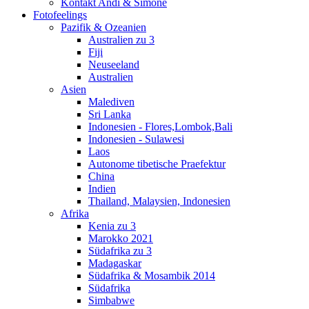
Kontakt Andi & Simone
Fotofeelings
Pazifik & Ozeanien
Australien zu 3
Fiji
Neuseeland
Australien
Asien
Malediven
Sri Lanka
Indonesien - Flores,Lombok,Bali
Indonesien - Sulawesi
Laos
Autonome tibetische Praefektur
China
Indien
Thailand, Malaysien, Indonesien
Afrika
Kenia zu 3
Marokko 2021
Südafrika zu 3
Madagaskar
Südafrika & Mosambik 2014
Südafrika
Simbabwe