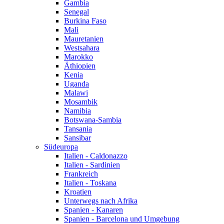
Gambia
Senegal
Burkina Faso
Mali
Mauretanien
Westsahara
Marokko
Äthiopien
Kenia
Uganda
Malawi
Mosambik
Namibia
Botswana-Sambia
Tansania
Sansibar
Südeuropa
Italien - Caldonazzo
Italien - Sardinien
Frankreich
Italien - Toskana
Kroatien
Unterwegs nach Afrika
Spanien - Kanaren
Spanien - Barcelona und Umgebung