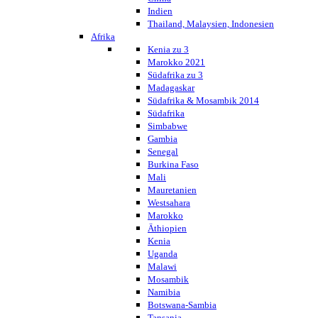
Indien
Thailand, Malaysien, Indonesien
Afrika
Kenia zu 3
Marokko 2021
Südafrika zu 3
Madagaskar
Südafrika & Mosambik 2014
Südafrika
Simbabwe
Gambia
Senegal
Burkina Faso
Mali
Mauretanien
Westsahara
Marokko
Äthiopien
Kenia
Uganda
Malawi
Mosambik
Namibia
Botswana-Sambia
Tansania