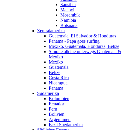
Sansibar
Malawi
Mosambik
Namibia
Botsuana
Zentralamerika
Guatemala, El Salvador & Honduras
Panama - Papa goes surfing
Mexiko, Guatemala, Honduras, Belize
Simone alleine unterwegs Guatemala &
Mexiko
Mexiko
Guatemala
Belize
Costa Rica
Nicaragua
Panama
Südamerika
Kolumbien
Ecuador
Peru
Bolivien
Argentinien
Fazit Suedamerika
Südliches Europa