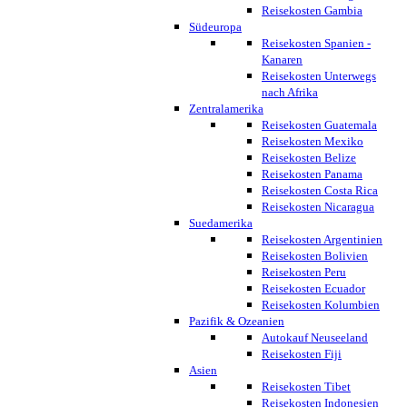
Reisekosten Gambia
Südeuropa
Reisekosten Spanien -
Kanaren
Reisekosten Unterwegs
nach Afrika
Zentralamerika
Reisekosten Guatemala
Reisekosten Mexiko
Reisekosten Belize
Reisekosten Panama
Reisekosten Costa Rica
Reisekosten Nicaragua
Suedamerika
Reisekosten Argentinien
Reisekosten Bolivien
Reisekosten Peru
Reisekosten Ecuador
Reisekosten Kolumbien
Pazifik & Ozeanien
Autokauf Neuseeland
Reisekosten Fiji
Asien
Reisekosten Tibet
Reisekosten Indonesien