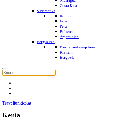
Nicaragua
Costa Rica
Südamerika
Kolumbien
Ecuador
Peru
Bolivien
Argentinien
Bergwelten
Powder and steep lines
Klettern
Bergwelt
Traveljunkies.at
Kenia