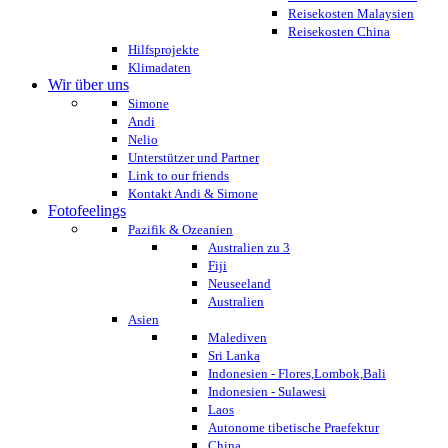
Reisekosten Malaysien
Reisekosten China
Hilfsprojekte
Klimadaten
Wir über uns
Simone
Andi
Nelio
Unterstützer und Partner
Link to our friends
Kontakt Andi & Simone
Fotofeelings
Pazifik & Ozeanien
Australien zu 3
Fiji
Neuseeland
Australien
Asien
Malediven
Sri Lanka
Indonesien - Flores,Lombok,Bali
Indonesien - Sulawesi
Laos
Autonome tibetische Praefektur
China