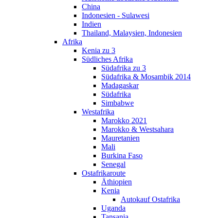
China
Indonesien - Sulawesi
Indien
Thailand, Malaysien, Indonesien
Afrika
Kenia zu 3
Südliches Afrika
Südafrika zu 3
Südafrika & Mosambik 2014
Madagaskar
Südafrika
Simbabwe
Westafrika
Marokko 2021
Marokko & Westsahara
Mauretanien
Mali
Burkina Faso
Senegal
Ostafrikaroute
Äthiopien
Kenia
Autokauf Ostafrika
Uganda
Tansania