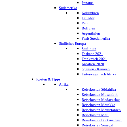
Panama
Südamerika
Kolumbien
Ecuador
Peru
Bolivien
Argentinien
Fazit Suedamerika
Südliches Europa
Sardinien
Toskana 2021
Frankreich 2021
Kroatien-2020
Spanien - Kanaren
Unterwegs nach Afrika
Kosten & Tipps
Afrika
Reisekosten Südafrika
Reisekosten Mosambik
Reisekosten Madagaskar
Reisekosten Marokko
Reisekosten Mauretanien
Reisekosten Mali
Reisekosten Burkina Faso
Reisekosten Senegal