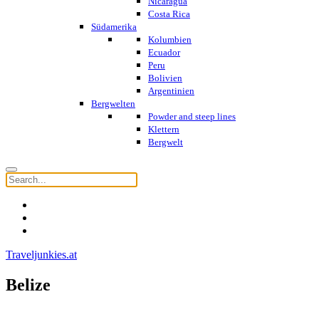
Nicaragua
Costa Rica
Südamerika
Kolumbien
Ecuador
Peru
Bolivien
Argentinien
Bergwelten
Powder and steep lines
Klettern
Bergwelt
Traveljunkies.at
Belize