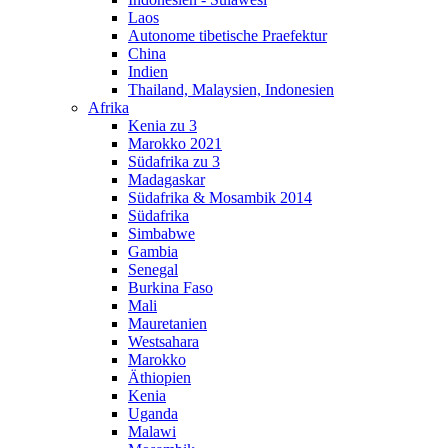
Laos
Autonome tibetische Praefektur
China
Indien
Thailand, Malaysien, Indonesien
Afrika
Kenia zu 3
Marokko 2021
Südafrika zu 3
Madagaskar
Südafrika & Mosambik 2014
Südafrika
Simbabwe
Gambia
Senegal
Burkina Faso
Mali
Mauretanien
Westsahara
Marokko
Äthiopien
Kenia
Uganda
Malawi