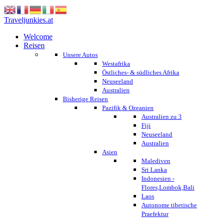
Traveljunkies.at
Welcome
Reisen
Unsere Autos
Westafrika
Östliches- & südliches Afrika
Neuseeland
Australien
Bisherige Reisen
Pazifik & Ozeanien
Australien zu 3
Fiji
Neuseeland
Australien
Asien
Malediven
Sri Lanka
Indonesien -
Flores,Lombok,Bali
Laos
Autonome tibetische
Praefektur