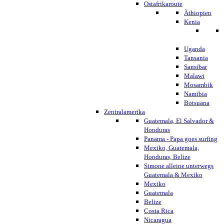
Ostafrikaroute
Äthiopien
Kenia
Uganda
Tansania
Sansibar
Malawi
Mosambik
Namibia
Botsuana
Zentralamerika
Guatemala, El Salvador &
Honduras
Panama - Papa goes surfing
Mexiko, Guatemala,
Honduras, Belize
Simone alleine unterwegs
Guatemala & Mexiko
Mexiko
Guatemala
Belize
Costa Rica
Nicaragua