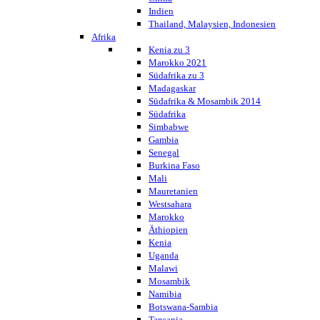
Indien
Thailand, Malaysien, Indonesien
Afrika
Kenia zu 3
Marokko 2021
Südafrika zu 3
Madagaskar
Südafrika & Mosambik 2014
Südafrika
Simbabwe
Gambia
Senegal
Burkina Faso
Mali
Mauretanien
Westsahara
Marokko
Äthiopien
Kenia
Uganda
Malawi
Mosambik
Namibia
Botswana-Sambia
Tansania