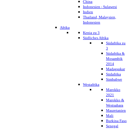
China
Indonesien - Sulawesi
Indien
Thailand, Malaysien,
Indonesien
Afrika
Kenia zu 3
Südliches Afrika
Südafrika zu
3
Südafrika &
Mosambik
2014
Madagaskar
Südafrika
Simbabwe
Westafrika
Marokko
2021
Marokko &
Westsahara
Mauretanien
Mali
Burkina Faso
Senegal