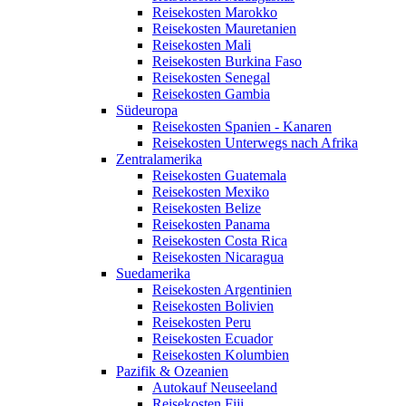
Reisekosten Marokko
Reisekosten Mauretanien
Reisekosten Mali
Reisekosten Burkina Faso
Reisekosten Senegal
Reisekosten Gambia
Südeuropa
Reisekosten Spanien - Kanaren
Reisekosten Unterwegs nach Afrika
Zentralamerika
Reisekosten Guatemala
Reisekosten Mexiko
Reisekosten Belize
Reisekosten Panama
Reisekosten Costa Rica
Reisekosten Nicaragua
Suedamerika
Reisekosten Argentinien
Reisekosten Bolivien
Reisekosten Peru
Reisekosten Ecuador
Reisekosten Kolumbien
Pazifik & Ozeanien
Autokauf Neuseeland
Reisekosten Fiji