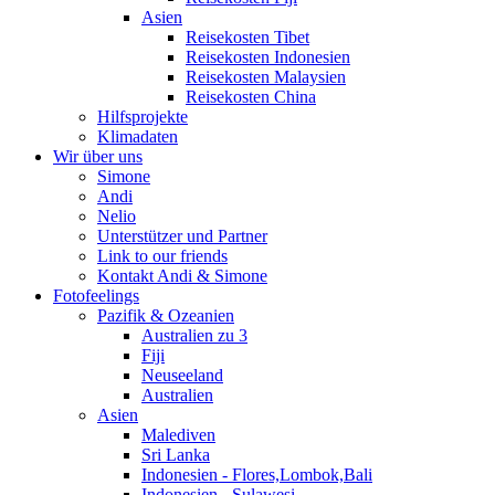
Asien
Reisekosten Tibet
Reisekosten Indonesien
Reisekosten Malaysien
Reisekosten China
Hilfsprojekte
Klimadaten
Wir über uns
Simone
Andi
Nelio
Unterstützer und Partner
Link to our friends
Kontakt Andi & Simone
Fotofeelings
Pazifik & Ozeanien
Australien zu 3
Fiji
Neuseeland
Australien
Asien
Malediven
Sri Lanka
Indonesien - Flores,Lombok,Bali
Indonesien - Sulawesi