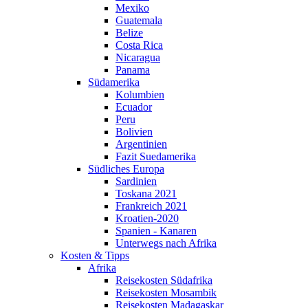
Mexiko
Guatemala
Belize
Costa Rica
Nicaragua
Panama
Südamerika
Kolumbien
Ecuador
Peru
Bolivien
Argentinien
Fazit Suedamerika
Südliches Europa
Sardinien
Toskana 2021
Frankreich 2021
Kroatien-2020
Spanien - Kanaren
Unterwegs nach Afrika
Kosten & Tipps
Afrika
Reisekosten Südafrika
Reisekosten Mosambik
Reisekosten Madagaskar