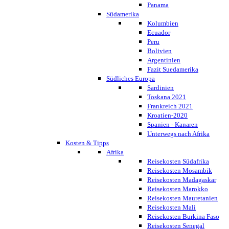
Panama
Südamerika
Kolumbien
Ecuador
Peru
Bolivien
Argentinien
Fazit Suedamerika
Südliches Europa
Sardinien
Toskana 2021
Frankreich 2021
Kroatien-2020
Spanien - Kanaren
Unterwegs nach Afrika
Kosten & Tipps
Afrika
Reisekosten Südafrika
Reisekosten Mosambik
Reisekosten Madagaskar
Reisekosten Marokko
Reisekosten Mauretanien
Reisekosten Mali
Reisekosten Burkina Faso
Reisekosten Senegal