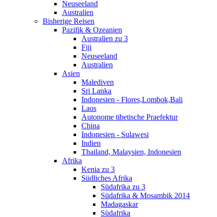
Neuseeland
Australien
Bisherige Reisen
Pazifik & Ozeanien
Australien zu 3
Fiji
Neuseeland
Australien
Asien
Malediven
Sri Lanka
Indonesien - Flores,Lombok,Bali
Laos
Autonome tibetische Praefektur
China
Indonesien - Sulawesi
Indien
Thailand, Malaysien, Indonesien
Afrika
Kenia zu 3
Südliches Afrika
Südafrika zu 3
Südafrika & Mosambik 2014
Madagaskar
Südafrika