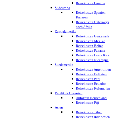
Reisekosten Gambia
Südeuropa
Reisekosten Spanien -
Kanaren
Reisekosten Unterwegs
nach Afrika
Zentralamerika
Reisekosten Guatemala
Reisekosten Mexiko
Reisekosten Belize
Reisekosten Panama
Reisekosten Costa Rica
Reisekosten Nicaragua
Suedamerika
Reisekosten Argentinien
Reisekosten Bolivien
Reisekosten Peru
Reisekosten Ecuador
Reisekosten Kolumbien
Pazifik & Ozeanien
Autokauf Neuseeland
Reisekosten Fiji
Asien
Reisekosten Tibet
Reisekosten Indonesien