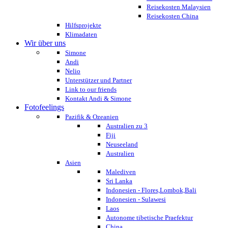
Reisekosten Malaysien
Reisekosten China
Hilfsprojekte
Klimadaten
Wir über uns
Simone
Andi
Nelio
Unterstützer und Partner
Link to our friends
Kontakt Andi & Simone
Fotofeelings
Pazifik & Ozeanien
Australien zu 3
Fiji
Neuseeland
Australien
Asien
Malediven
Sri Lanka
Indonesien - Flores,Lombok,Bali
Indonesien - Sulawesi
Laos
Autonome tibetische Praefektur
China