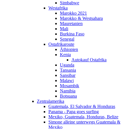
Simbabwe
Westafrika
Marokko 2021
Marokko & Westsahara
Mauretanien
Mali
Burkina Faso
Senegal
Ostafrikaroute
Äthiopien
Kenia
Autokauf Ostafrika
Uganda
Tansania
Sansibar
Malawi
Mosambik
Namibia
Botsuana
Zentralamerika
Guatemala, El Salvador & Honduras
Panama - Papa goes surfing
Mexiko, Guatemala, Honduras, Belize
Simone alleine unterwegs Guatemala &
Mexiko