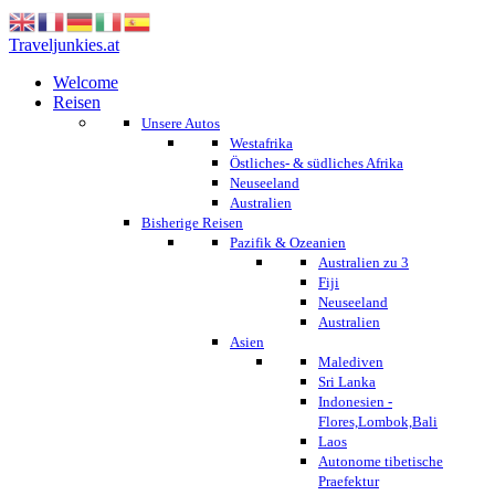
Traveljunkies.at
Welcome
Reisen
Unsere Autos
Westafrika
Östliches- & südliches Afrika
Neuseeland
Australien
Bisherige Reisen
Pazifik & Ozeanien
Australien zu 3
Fiji
Neuseeland
Australien
Asien
Malediven
Sri Lanka
Indonesien -
Flores,Lombok,Bali
Laos
Autonome tibetische
Praefektur