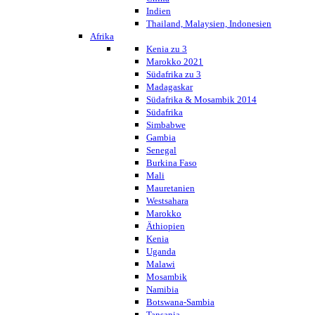
Indien
Thailand, Malaysien, Indonesien
Afrika
Kenia zu 3
Marokko 2021
Südafrika zu 3
Madagaskar
Südafrika & Mosambik 2014
Südafrika
Simbabwe
Gambia
Senegal
Burkina Faso
Mali
Mauretanien
Westsahara
Marokko
Äthiopien
Kenia
Uganda
Malawi
Mosambik
Namibia
Botswana-Sambia
Tansania