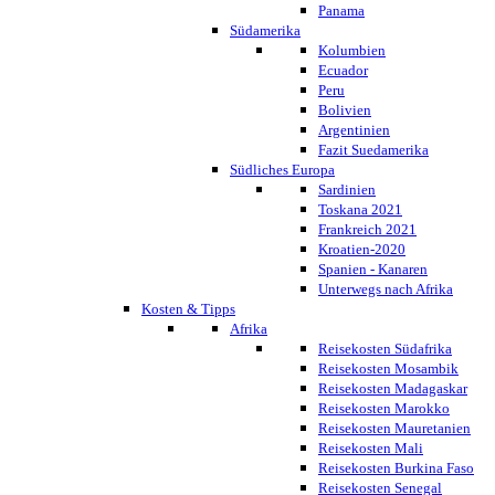
Panama
Südamerika
Kolumbien
Ecuador
Peru
Bolivien
Argentinien
Fazit Suedamerika
Südliches Europa
Sardinien
Toskana 2021
Frankreich 2021
Kroatien-2020
Spanien - Kanaren
Unterwegs nach Afrika
Kosten & Tipps
Afrika
Reisekosten Südafrika
Reisekosten Mosambik
Reisekosten Madagaskar
Reisekosten Marokko
Reisekosten Mauretanien
Reisekosten Mali
Reisekosten Burkina Faso
Reisekosten Senegal