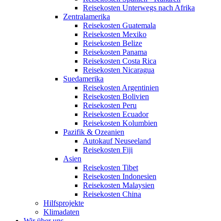
Reisekosten Unterwegs nach Afrika
Zentralamerika
Reisekosten Guatemala
Reisekosten Mexiko
Reisekosten Belize
Reisekosten Panama
Reisekosten Costa Rica
Reisekosten Nicaragua
Suedamerika
Reisekosten Argentinien
Reisekosten Bolivien
Reisekosten Peru
Reisekosten Ecuador
Reisekosten Kolumbien
Pazifik & Ozeanien
Autokauf Neuseeland
Reisekosten Fiji
Asien
Reisekosten Tibet
Reisekosten Indonesien
Reisekosten Malaysien
Reisekosten China
Hilfsprojekte
Klimadaten
Wir über uns