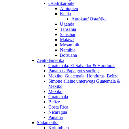
Ostafrikaroute
Äthiopien
Kenia
Autokauf Ostafrika
Uganda
Tansania
Sansibar
Malawi
Mosambik
Namibia
Botsuana
Zentralamerika
Guatemala, El Salvador & Honduras
Panama - Papa goes surfing
Mexiko, Guatemala, Honduras, Belize
Simone alleine unterwegs Guatemala &
Mexiko
Mexiko
Guatemala
Belize
Costa Rica
Nicaragua
Panama
Südamerika
Kolumbien