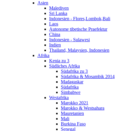
Asien
Malediven
Sri Lanka
Indonesien - Flores,Lombok,Bali
Laos
Autonome tibetische Praefektur
China
Indonesien - Sulawesi
Indien
Thailand, Malaysien, Indonesien
Afrika
Kenia zu 3
Südliches Afrika
Südafrika zu 3
Südafrika & Mosambik 2014
Madagaskar
Südafrika
Simbabwe
Westafrika
Marokko 2021
Marokko & Westsahara
Mauretanien
Mali
Burkina Faso
Senegal