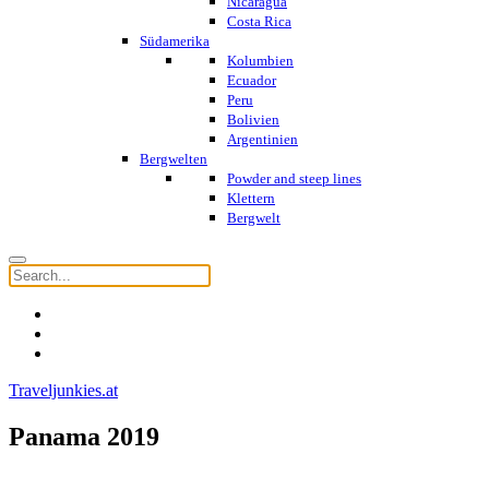
Nicaragua
Costa Rica
Südamerika
Kolumbien
Ecuador
Peru
Bolivien
Argentinien
Bergwelten
Powder and steep lines
Klettern
Bergwelt
Traveljunkies.at
Panama 2019