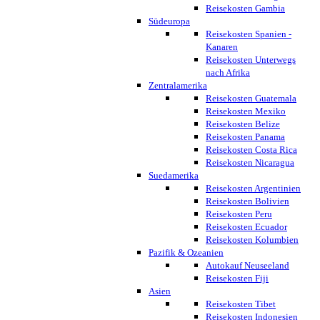
Reisekosten Gambia
Südeuropa
Reisekosten Spanien -
Kanaren
Reisekosten Unterwegs
nach Afrika
Zentralamerika
Reisekosten Guatemala
Reisekosten Mexiko
Reisekosten Belize
Reisekosten Panama
Reisekosten Costa Rica
Reisekosten Nicaragua
Suedamerika
Reisekosten Argentinien
Reisekosten Bolivien
Reisekosten Peru
Reisekosten Ecuador
Reisekosten Kolumbien
Pazifik & Ozeanien
Autokauf Neuseeland
Reisekosten Fiji
Asien
Reisekosten Tibet
Reisekosten Indonesien