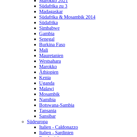
Marokko 2021
Südafrika zu 3
Madagaskar
Südafrika & Mosambik 2014
Südafrika
Simbabwe
Gambia
Senegal
Burkina Faso
Mali
Mauretanien
Westsahara
Marokko
Äthiopien
Kenia
Uganda
Malawi
Mosambik
Namibia
Botswana-Sambia
Tansania
Sansibar
Südeuropa
Italien - Caldonazzo
Italien - Sardinien