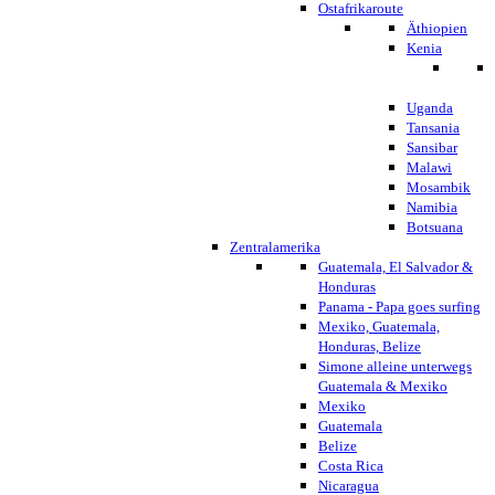
Ostafrikaroute
Äthiopien
Kenia
Uganda
Tansania
Sansibar
Malawi
Mosambik
Namibia
Botsuana
Zentralamerika
Guatemala, El Salvador &
Honduras
Panama - Papa goes surfing
Mexiko, Guatemala,
Honduras, Belize
Simone alleine unterwegs
Guatemala & Mexiko
Mexiko
Guatemala
Belize
Costa Rica
Nicaragua