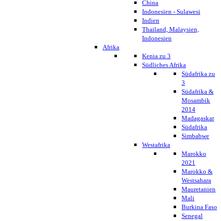
China
Indonesien - Sulawesi
Indien
Thailand, Malaysien,
Indonesien
Afrika
Kenia zu 3
Südliches Afrika
Südafrika zu
3
Südafrika &
Mosambik
2014
Madagaskar
Südafrika
Simbabwe
Westafrika
Marokko
2021
Marokko &
Westsahara
Mauretanien
Mali
Burkina Faso
Senegal