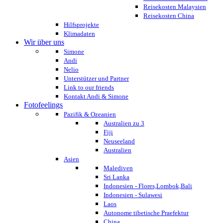
Reisekosten Malaysien
Reisekosten China
Hilfsprojekte
Klimadaten
Wir über uns
Simone
Andi
Nelio
Unterstützer und Partner
Link to our friends
Kontakt Andi & Simone
Fotofeelings
Pazifik & Ozeanien
Australien zu 3
Fiji
Neuseeland
Australien
Asien
Malediven
Sri Lanka
Indonesien - Flores,Lombok,Bali
Indonesien - Sulawesi
Laos
Autonome tibetische Praefektur
China