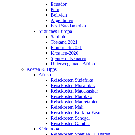
Ecuador
Peru
Bolivien
Argentinien
Fazit Suedamerika
Südliches Europa
Sardinien
Toskana 2021
Frankreich 2021
Kroatien-2020
Spanien - Kanaren
Unterwegs nach Afrika
Kosten & Tipps
Afrika
Reisekosten Südafrika
Reisekosten Mosambik
Reisekosten Madagaskar
Reisekosten Marokko
Reisekosten Mauretanien
Reisekosten Mali
Reisekosten Burkina Faso
Reisekosten Senegal
Reisekosten Gambia
Südeuropa
Reisekosten Spanien - Kanaren