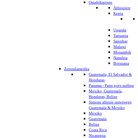
Ostafrikaroute
Äthiopien
Kenia
Uganda
Tansania
Sansibar
Malawi
Mosambik
Namibia
Botsuana
Zentralamerika
Guatemala, El Salvador &
Honduras
Panama - Papa goes surfing
Mexiko, Guatemala,
Honduras, Belize
Simone alleine unterwegs
Guatemala & Mexiko
Mexiko
Guatemala
Belize
Costa Rica
Nicaragua