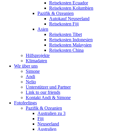
Reisekosten Ecuador
Reisekosten Kolumbien
Pazifik & Ozeanien
Autokauf Neuseeland
Reisekosten Fiji
Asien
Reisekosten Tibet
Reisekosten Indonesien
Reisekosten Malaysien
Reisekosten China
Hilfsprojekte
Klimadaten
Wir über uns
Simone
Andi
Nelio
Unterstützer und Partner
Link to our friends
Kontakt Andi & Simone
Fotofeelings
Pazifik & Ozeanien
Australien zu 3
Fiji
Neuseeland
Australien