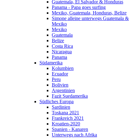
Guatemala, El Salvador & Honduras
Panama - Papa goes surfing
Mexiko, Guatemala, Honduras, Belize
Simone alleine unterwegs Guatemala &
Mexiko
Mexiko
Guatemala
Belize
Costa Rica
Nicaragua
Panama
Südamerika
Kolumbien
Ecuador
Peru
Bolivien
Argentinien
Fazit Suedamerika
Südliches Europa
Sardinien
Toskana 2021
Frankreich 2021
Kroatien-2020
Spanien - Kanaren
Unterwegs nach Afrika