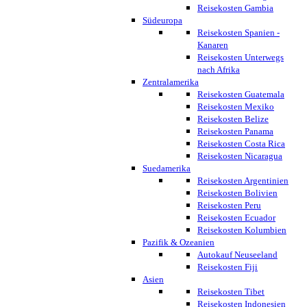
Reisekosten Gambia
Südeuropa
Reisekosten Spanien -
Kanaren
Reisekosten Unterwegs
nach Afrika
Zentralamerika
Reisekosten Guatemala
Reisekosten Mexiko
Reisekosten Belize
Reisekosten Panama
Reisekosten Costa Rica
Reisekosten Nicaragua
Suedamerika
Reisekosten Argentinien
Reisekosten Bolivien
Reisekosten Peru
Reisekosten Ecuador
Reisekosten Kolumbien
Pazifik & Ozeanien
Autokauf Neuseeland
Reisekosten Fiji
Asien
Reisekosten Tibet
Reisekosten Indonesien