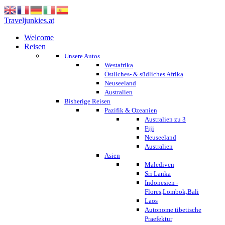
Traveljunkies.at
Welcome
Reisen
Unsere Autos
Westafrika
Östliches- & südliches Afrika
Neuseeland
Australien
Bisherige Reisen
Pazifik & Ozeanien
Australien zu 3
Fiji
Neuseeland
Australien
Asien
Malediven
Sri Lanka
Indonesien -
Flores,Lombok,Bali
Laos
Autonome tibetische
Praefektur