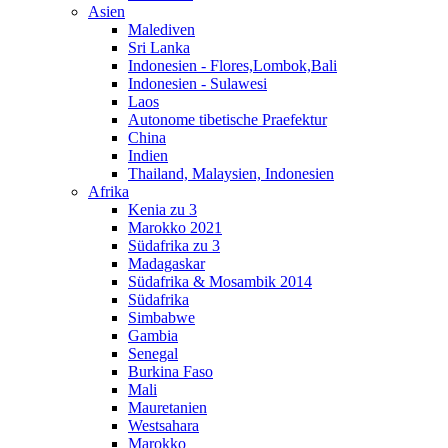
Asien
Malediven
Sri Lanka
Indonesien - Flores,Lombok,Bali
Indonesien - Sulawesi
Laos
Autonome tibetische Praefektur
China
Indien
Thailand, Malaysien, Indonesien
Afrika
Kenia zu 3
Marokko 2021
Südafrika zu 3
Madagaskar
Südafrika & Mosambik 2014
Südafrika
Simbabwe
Gambia
Senegal
Burkina Faso
Mali
Mauretanien
Westsahara
Marokko