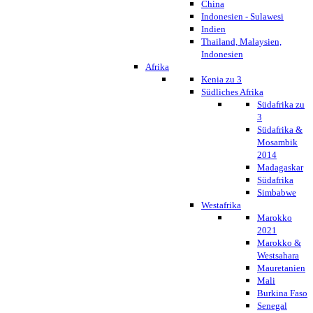
China
Indonesien - Sulawesi
Indien
Thailand, Malaysien,
Indonesien
Afrika
Kenia zu 3
Südliches Afrika
Südafrika zu
3
Südafrika &
Mosambik
2014
Madagaskar
Südafrika
Simbabwe
Westafrika
Marokko
2021
Marokko &
Westsahara
Mauretanien
Mali
Burkina Faso
Senegal