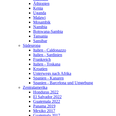
Äthiopien
Kenia
Uganda
Malawi
Mosambik
Namibia
Botswana-Sambia
Tansania
Sansibar
Südeuropa
Italien - Caldonazzo
Italien - Sardinien
Frankreich
Italien - Toskana
Kroatien
Unterwegs nach Afrika
Spanien - Kanaren
Spanien - Barcelona und Umgebung
Zentralamerika
Honduras 2022
El Salvador 2022
Guatemala 2022
Panama 2019
Mexiko 2017
Guatemala 2017