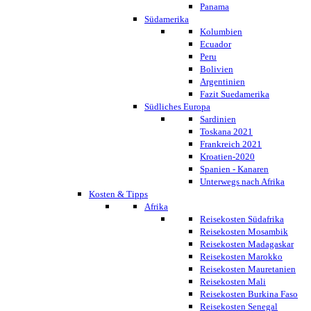
Panama
Südamerika
Kolumbien
Ecuador
Peru
Bolivien
Argentinien
Fazit Suedamerika
Südliches Europa
Sardinien
Toskana 2021
Frankreich 2021
Kroatien-2020
Spanien - Kanaren
Unterwegs nach Afrika
Kosten & Tipps
Afrika
Reisekosten Südafrika
Reisekosten Mosambik
Reisekosten Madagaskar
Reisekosten Marokko
Reisekosten Mauretanien
Reisekosten Mali
Reisekosten Burkina Faso
Reisekosten Senegal