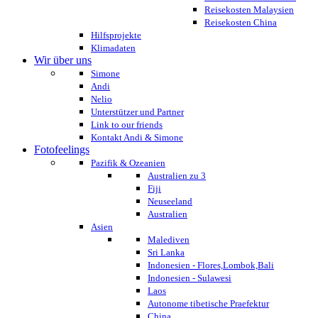
Reisekosten Malaysien
Reisekosten China
Hilfsprojekte
Klimadaten
Wir über uns
Simone
Andi
Nelio
Unterstützer und Partner
Link to our friends
Kontakt Andi & Simone
Fotofeelings
Pazifik & Ozeanien
Australien zu 3
Fiji
Neuseeland
Australien
Asien
Malediven
Sri Lanka
Indonesien - Flores,Lombok,Bali
Indonesien - Sulawesi
Laos
Autonome tibetische Praefektur
China