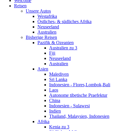
Welcome
Reisen
Unsere Autos
Westafrika
Östliches- & südliches Afrika
Neuseeland
Australien
Bisherige Reisen
Pazifik & Ozeanien
Australien zu 3
Fiji
Neuseeland
Australien
Asien
Malediven
Sri Lanka
Indonesien - Flores,Lombok,Bali
Laos
Autonome tibetische Praefektur
China
Indonesien - Sulawesi
Indien
Thailand, Malaysien, Indonesien
Afrika
Kenia zu 3