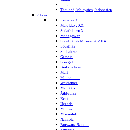
Indien
Thailand, Malaysien, Indonesien
Afrika
Kenia zu 3
Marokko 2021
Südafrika zu 3
Madagaskar
Südafrika & Mosambik 2014
Südafrika
Simbabwe
Gambia
Senegal
Burkina Faso
Mali
Mauretanien
Westsahara
Marokko
Äthiopien
Kenia
Uganda
Malawi
Mosambik
Namibia
Botswana-Sambia
Tansania