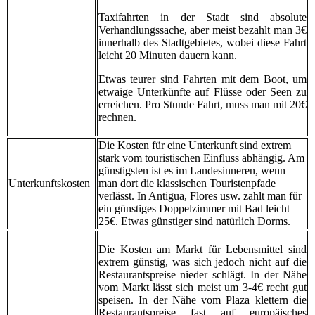
Taxifahrten in der Stadt sind absolute
Verhandlungssache, aber meist bezahlt man 3€
innerhalb des Stadtgebietes, wobei diese Fahrt
leicht 20 Minuten dauern kann.
Etwas teurer sind Fahrten mit dem Boot, um
etwaige Unterkünfte auf Flüsse oder Seen zu
erreichen. Pro Stunde Fahrt, muss man mit 20€
rechnen.
Die Kosten für eine Unterkunft sind extrem
stark vom touristischen Einfluss abhängig. Am
günstigsten ist es im Landesinneren, wenn
Unterkunftskosten
man dort die klassischen Touristenpfade
verlässt. In Antigua, Flores usw. zahlt man für
ein günstiges Doppelzimmer mit Bad leicht
25€. Etwas günstiger sind natürlich Dorms.
Die Kosten am Markt für Lebensmittel sind
extrem günstig, was sich jedoch nicht auf die
Restaurantspreise nieder schlägt. In der Nähe
vom Markt lässt sich meist um 3-4€ recht gut
speisen. In der Nähe vom Plaza klettern die
Restaurantspreise fast auf europäisches