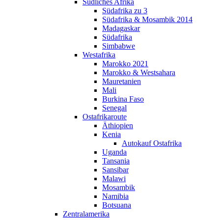
Südliches Afrika
Südafrika zu 3
Südafrika & Mosambik 2014
Madagaskar
Südafrika
Simbabwe
Westafrika
Marokko 2021
Marokko & Westsahara
Mauretanien
Mali
Burkina Faso
Senegal
Ostafrikaroute
Äthiopien
Kenia
Autokauf Ostafrika
Uganda
Tansania
Sansibar
Malawi
Mosambik
Namibia
Botsuana
Zentralamerika