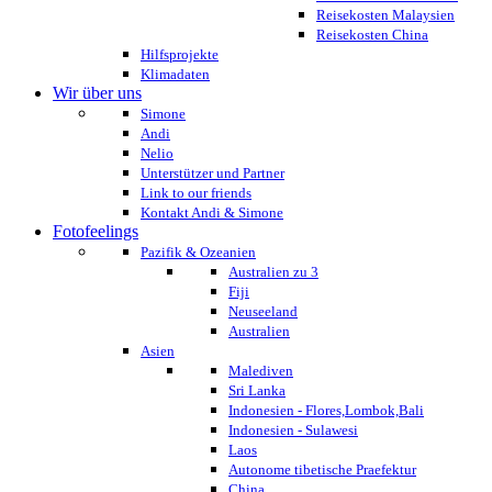
Reisekosten Malaysien
Reisekosten China
Hilfsprojekte
Klimadaten
Wir über uns
Simone
Andi
Nelio
Unterstützer und Partner
Link to our friends
Kontakt Andi & Simone
Fotofeelings
Pazifik & Ozeanien
Australien zu 3
Fiji
Neuseeland
Australien
Asien
Malediven
Sri Lanka
Indonesien - Flores,Lombok,Bali
Indonesien - Sulawesi
Laos
Autonome tibetische Praefektur
China