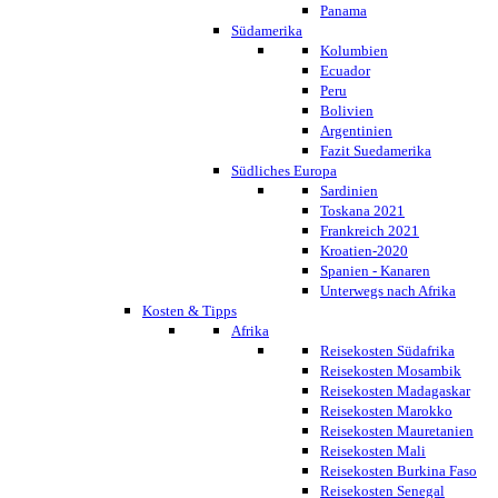
Panama
Südamerika
Kolumbien
Ecuador
Peru
Bolivien
Argentinien
Fazit Suedamerika
Südliches Europa
Sardinien
Toskana 2021
Frankreich 2021
Kroatien-2020
Spanien - Kanaren
Unterwegs nach Afrika
Kosten & Tipps
Afrika
Reisekosten Südafrika
Reisekosten Mosambik
Reisekosten Madagaskar
Reisekosten Marokko
Reisekosten Mauretanien
Reisekosten Mali
Reisekosten Burkina Faso
Reisekosten Senegal