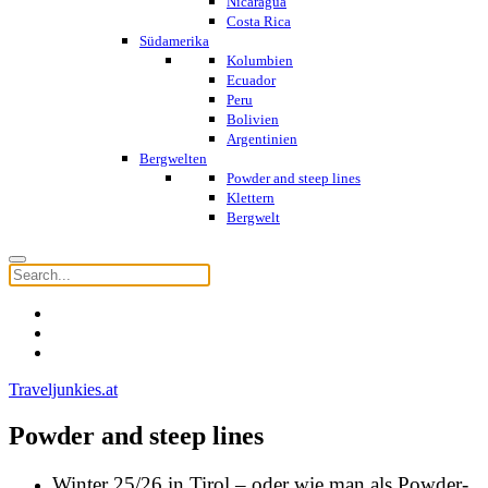
Nicaragua
Costa Rica
Südamerika
Kolumbien
Ecuador
Peru
Bolivien
Argentinien
Bergwelten
Powder and steep lines
Klettern
Bergwelt
Traveljunkies.at
Powder and steep lines
Winter 25/26 in Tirol – oder wie man als Powder-