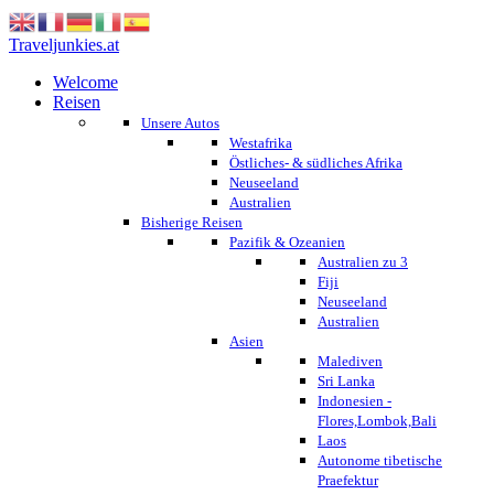
Traveljunkies.at
Welcome
Reisen
Unsere Autos
Westafrika
Östliches- & südliches Afrika
Neuseeland
Australien
Bisherige Reisen
Pazifik & Ozeanien
Australien zu 3
Fiji
Neuseeland
Australien
Asien
Malediven
Sri Lanka
Indonesien -
Flores,Lombok,Bali
Laos
Autonome tibetische
Praefektur