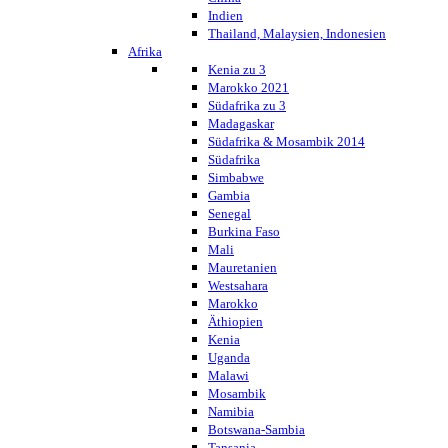
Indien
Thailand, Malaysien, Indonesien
Afrika
Kenia zu 3
Marokko 2021
Südafrika zu 3
Madagaskar
Südafrika & Mosambik 2014
Südafrika
Simbabwe
Gambia
Senegal
Burkina Faso
Mali
Mauretanien
Westsahara
Marokko
Äthiopien
Kenia
Uganda
Malawi
Mosambik
Namibia
Botswana-Sambia
Tansania