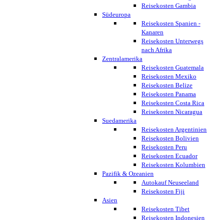
Reisekosten Gambia
Südeuropa
Reisekosten Spanien -
Kanaren
Reisekosten Unterwegs
nach Afrika
Zentralamerika
Reisekosten Guatemala
Reisekosten Mexiko
Reisekosten Belize
Reisekosten Panama
Reisekosten Costa Rica
Reisekosten Nicaragua
Suedamerika
Reisekosten Argentinien
Reisekosten Bolivien
Reisekosten Peru
Reisekosten Ecuador
Reisekosten Kolumbien
Pazifik & Ozeanien
Autokauf Neuseeland
Reisekosten Fiji
Asien
Reisekosten Tibet
Reisekosten Indonesien