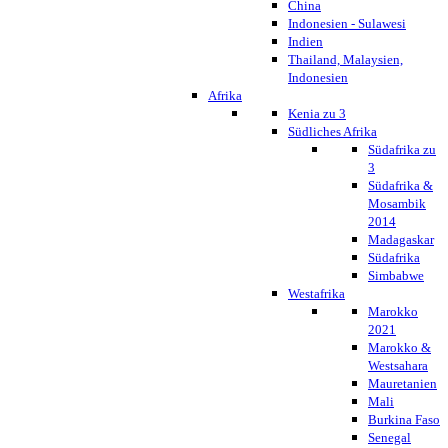
China
Indonesien - Sulawesi
Indien
Thailand, Malaysien,
Indonesien
Afrika
Kenia zu 3
Südliches Afrika
Südafrika zu
3
Südafrika &
Mosambik
2014
Madagaskar
Südafrika
Simbabwe
Westafrika
Marokko
2021
Marokko &
Westsahara
Mauretanien
Mali
Burkina Faso
Senegal