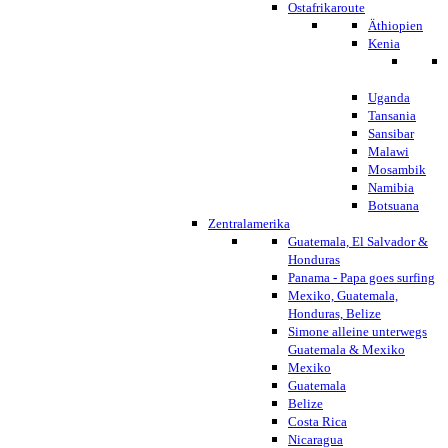
Ostafrikaroute
Äthiopien
Kenia
Uganda
Tansania
Sansibar
Malawi
Mosambik
Namibia
Botsuana
Zentralamerika
Guatemala, El Salvador &
Honduras
Panama - Papa goes surfing
Mexiko, Guatemala,
Honduras, Belize
Simone alleine unterwegs
Guatemala & Mexiko
Mexiko
Guatemala
Belize
Costa Rica
Nicaragua