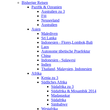
Bisherige Reisen
Pazifik & Ozeanien
Australien zu 3
Fiji
Neuseeland
Australien
Asien
Malediven
Sri Lanka
Indonesien - Flores,Lombok,Bali
Laos
Autonome tibetische Praefektur
China
Indonesien - Sulawesi
Indien
Thailand, Malaysien, Indonesien
Afrika
Kenia zu 3
Südliches Afrika
Südafrika zu 3
Südafrika & Mosambik 2014
Madagaskar
Südafrika
Simbabwe
Westafrika