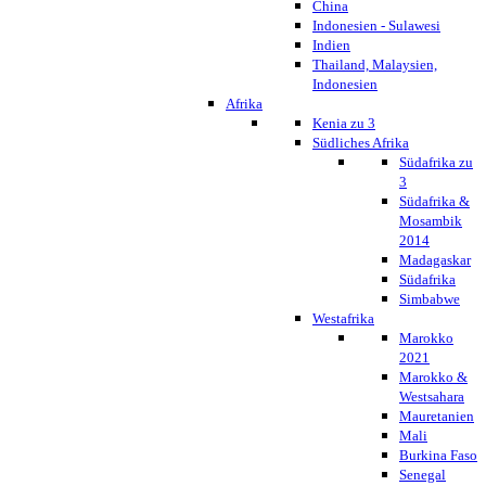
China
Indonesien - Sulawesi
Indien
Thailand, Malaysien,
Indonesien
Afrika
Kenia zu 3
Südliches Afrika
Südafrika zu
3
Südafrika &
Mosambik
2014
Madagaskar
Südafrika
Simbabwe
Westafrika
Marokko
2021
Marokko &
Westsahara
Mauretanien
Mali
Burkina Faso
Senegal