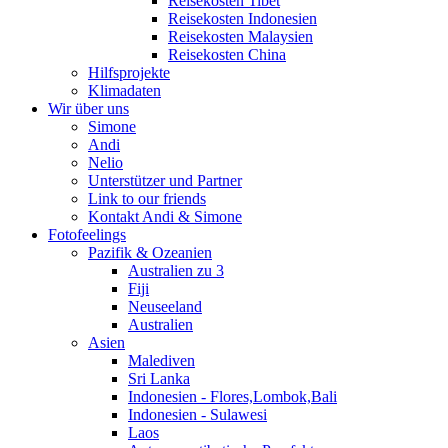
Reisekosten Tibet
Reisekosten Indonesien
Reisekosten Malaysien
Reisekosten China
Hilfsprojekte
Klimadaten
Wir über uns
Simone
Andi
Nelio
Unterstützer und Partner
Link to our friends
Kontakt Andi & Simone
Fotofeelings
Pazifik & Ozeanien
Australien zu 3
Fiji
Neuseeland
Australien
Asien
Malediven
Sri Lanka
Indonesien - Flores,Lombok,Bali
Indonesien - Sulawesi
Laos