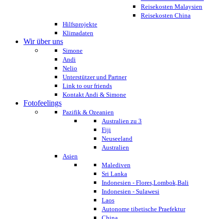
Reisekosten Malaysien
Reisekosten China
Hilfsprojekte
Klimadaten
Wir über uns
Simone
Andi
Nelio
Unterstützer und Partner
Link to our friends
Kontakt Andi & Simone
Fotofeelings
Pazifik & Ozeanien
Australien zu 3
Fiji
Neuseeland
Australien
Asien
Malediven
Sri Lanka
Indonesien - Flores,Lombok,Bali
Indonesien - Sulawesi
Laos
Autonome tibetische Praefektur
China