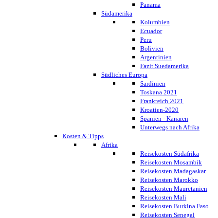
Panama
Südamerika
Kolumbien
Ecuador
Peru
Bolivien
Argentinien
Fazit Suedamerika
Südliches Europa
Sardinien
Toskana 2021
Frankreich 2021
Kroatien-2020
Spanien - Kanaren
Unterwegs nach Afrika
Kosten & Tipps
Afrika
Reisekosten Südafrika
Reisekosten Mosambik
Reisekosten Madagaskar
Reisekosten Marokko
Reisekosten Mauretanien
Reisekosten Mali
Reisekosten Burkina Faso
Reisekosten Senegal