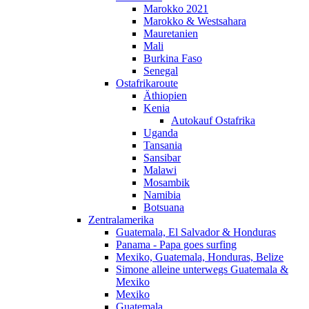
Marokko 2021
Marokko & Westsahara
Mauretanien
Mali
Burkina Faso
Senegal
Ostafrikaroute
Äthiopien
Kenia
Autokauf Ostafrika
Uganda
Tansania
Sansibar
Malawi
Mosambik
Namibia
Botsuana
Zentralamerika
Guatemala, El Salvador & Honduras
Panama - Papa goes surfing
Mexiko, Guatemala, Honduras, Belize
Simone alleine unterwegs Guatemala &
Mexiko
Mexiko
Guatemala