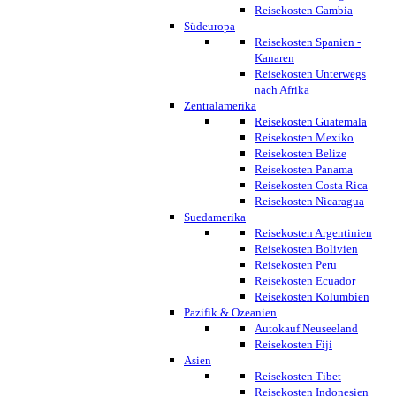
Reisekosten Gambia
Südeuropa
Reisekosten Spanien -
Kanaren
Reisekosten Unterwegs
nach Afrika
Zentralamerika
Reisekosten Guatemala
Reisekosten Mexiko
Reisekosten Belize
Reisekosten Panama
Reisekosten Costa Rica
Reisekosten Nicaragua
Suedamerika
Reisekosten Argentinien
Reisekosten Bolivien
Reisekosten Peru
Reisekosten Ecuador
Reisekosten Kolumbien
Pazifik & Ozeanien
Autokauf Neuseeland
Reisekosten Fiji
Asien
Reisekosten Tibet
Reisekosten Indonesien