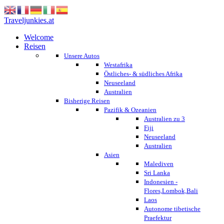
Traveljunkies.at
Welcome
Reisen
Unsere Autos
Westafrika
Östliches- & südliches Afrika
Neuseeland
Australien
Bisherige Reisen
Pazifik & Ozeanien
Australien zu 3
Fiji
Neuseeland
Australien
Asien
Malediven
Sri Lanka
Indonesien -
Flores,Lombok,Bali
Laos
Autonome tibetische
Praefektur