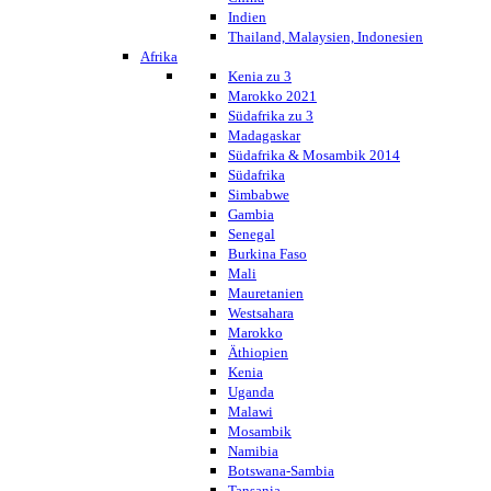
Indien
Thailand, Malaysien, Indonesien
Afrika
Kenia zu 3
Marokko 2021
Südafrika zu 3
Madagaskar
Südafrika & Mosambik 2014
Südafrika
Simbabwe
Gambia
Senegal
Burkina Faso
Mali
Mauretanien
Westsahara
Marokko
Äthiopien
Kenia
Uganda
Malawi
Mosambik
Namibia
Botswana-Sambia
Tansania