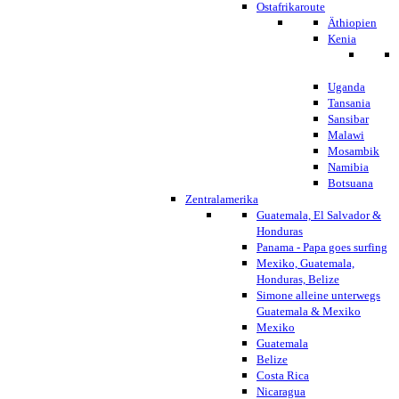
Ostafrikaroute
Äthiopien
Kenia
Uganda
Tansania
Sansibar
Malawi
Mosambik
Namibia
Botsuana
Zentralamerika
Guatemala, El Salvador &
Honduras
Panama - Papa goes surfing
Mexiko, Guatemala,
Honduras, Belize
Simone alleine unterwegs
Guatemala & Mexiko
Mexiko
Guatemala
Belize
Costa Rica
Nicaragua