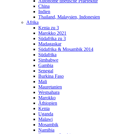
Autonome tibetische Praefektur
China
Indien
Thailand, Malaysien, Indonesien
Afrika
Kenia zu 3
Marokko 2021
Südafrika zu 3
Madagaskar
Südafrika & Mosambik 2014
Südafrika
Simbabwe
Gambia
Senegal
Burkina Faso
Mali
Mauretanien
Westsahara
Marokko
Äthiopien
Kenia
Uganda
Malawi
Mosambik
Namibia