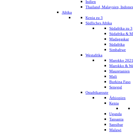
Indien
Thailand, Malaysien, Indone
Afrika
Kenia zu 3
Südliches Afrika
Südafrika zu 3
Südafrika & 
Madagaskar
Südafrika
Simbabwe
Westafrika
Marokko 202
Marokko & We
Mauretanien
Mali
Burkina Faso
Senegal
Ostafrikaroute
Äthiopien
Kenia
Uganda
Tansania
Sansibar
Malawi