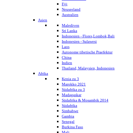
Fiji
Neuseeland
Australien
Asien
Malediven
Sri Lanka
Indonesien - Flores,Lombok,Bali
Indonesien - Sulawesi
Laos
Autonome tibetische Praefektur
China
Indien
Thailand, Malaysien, Indonesien
Afrika
Kenia zu 3
Marokko 2021
Südafrika zu 3
Madagaskar
Südafrika & Mosambik 2014
Südafrika
Simbabwe
Gambia
Senegal
Burkina Faso
Mali