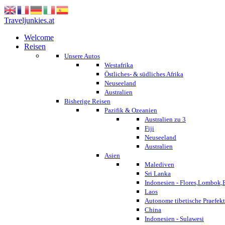
Traveljunkies.at
Welcome
Reisen
Unsere Autos
Westafrika
Östliches- & südliches Afrika
Neuseeland
Australien
Bisherige Reisen
Pazifik & Ozeanien
Australien zu 3
Fiji
Neuseeland
Australien
Asien
Malediven
Sri Lanka
Indonesien - Flores,Lombok,
Laos
Autonome tibetische Praefekt
China
Indonesien - Sulawesi