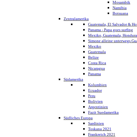
Mosambik
Namibia
Botsuana
Zentralamerika
Guatemala, El Salvador & Ho
Panama - Papa goes surfing
Mexiko, Guatemala, Honduras
Simone alleine unterwegs G
Mexiko
Guatemala
Belize
Costa Rica
Nicaragua
Panama
Südamerika
Kolumbien
Ecuador
Peru
Bolivien
Argentinien
Fazit Suedamerika
Südliches Europa
Sardinien
Toskana 2021
Frankreich 2021