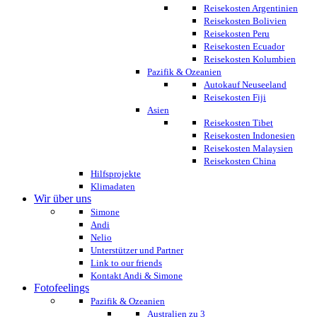
Reisekosten Argentinien
Reisekosten Bolivien
Reisekosten Peru
Reisekosten Ecuador
Reisekosten Kolumbien
Pazifik & Ozeanien
Autokauf Neuseeland
Reisekosten Fiji
Asien
Reisekosten Tibet
Reisekosten Indonesien
Reisekosten Malaysien
Reisekosten China
Hilfsprojekte
Klimadaten
Wir über uns
Simone
Andi
Nelio
Unterstützer und Partner
Link to our friends
Kontakt Andi & Simone
Fotofeelings
Pazifik & Ozeanien
Australien zu 3