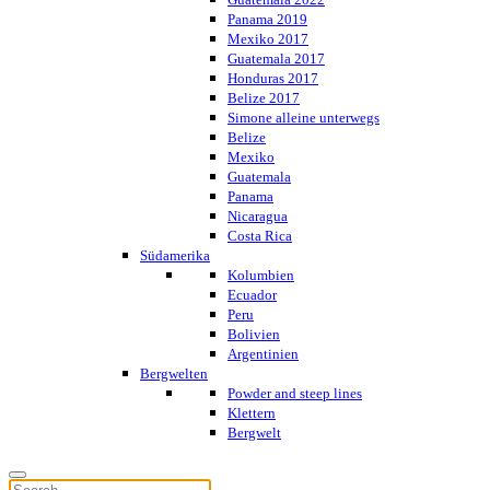
Panama 2019
Mexiko 2017
Guatemala 2017
Honduras 2017
Belize 2017
Simone alleine unterwegs
Belize
Mexiko
Guatemala
Panama
Nicaragua
Costa Rica
Südamerika
Kolumbien
Ecuador
Peru
Bolivien
Argentinien
Bergwelten
Powder and steep lines
Klettern
Bergwelt