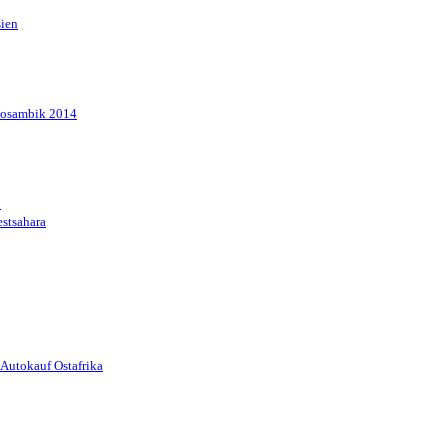
sien
Mosambik 2014
1
stsahara
Autokauf Ostafrika