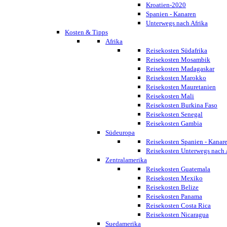
Kroatien-2020
Spanien - Kanaren
Unterwegs nach Afrika
Kosten & Tipps
Afrika
Reisekosten Südafrika
Reisekosten Mosambik
Reisekosten Madagaskar
Reisekosten Marokko
Reisekosten Mauretanien
Reisekosten Mali
Reisekosten Burkina Faso
Reisekosten Senegal
Reisekosten Gambia
Südeuropa
Reisekosten Spanien - Kanar
Reisekosten Unterwegs nach 
Zentralamerika
Reisekosten Guatemala
Reisekosten Mexiko
Reisekosten Belize
Reisekosten Panama
Reisekosten Costa Rica
Reisekosten Nicaragua
Suedamerika