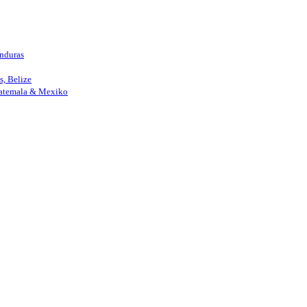
nduras
, Belize
uatemala & Mexiko