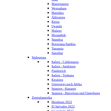
Mauretanien
Westsahara
Marokko
Äthiopien
Kenia
Uganda
Malawi
Mosambik
Namibia
Botswana-Sambia
Tansania
Sansibar
Südeuropa
Italien - Caldonazzo
Italien - Sardinien
Frankreich
Italien - Toskana
Kroatien
Unterwegs nach Afrika
Spanien - Kanaren
Spanien - Barcelona und Umgebung
Zentralamerika
Honduras 2022
El Salvador 2022
Guatemala 2022