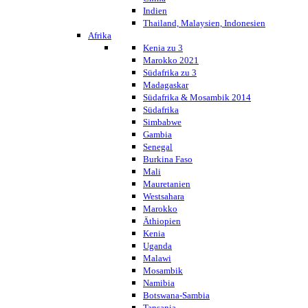
Indien
Thailand, Malaysien, Indonesien
Afrika
Kenia zu 3
Marokko 2021
Südafrika zu 3
Madagaskar
Südafrika & Mosambik 2014
Südafrika
Simbabwe
Gambia
Senegal
Burkina Faso
Mali
Mauretanien
Westsahara
Marokko
Äthiopien
Kenia
Uganda
Malawi
Mosambik
Namibia
Botswana-Sambia
Tansania