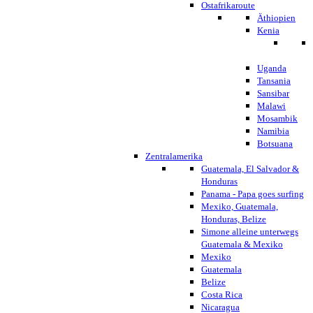
Ostafrikaroute
Äthiopien
Kenia
Uganda
Tansania
Sansibar
Malawi
Mosambik
Namibia
Botsuana
Zentralamerika
Guatemala, El Salvador &
Honduras
Panama - Papa goes surfing
Mexiko, Guatemala,
Honduras, Belize
Simone alleine unterwegs
Guatemala & Mexiko
Mexiko
Guatemala
Belize
Costa Rica
Nicaragua