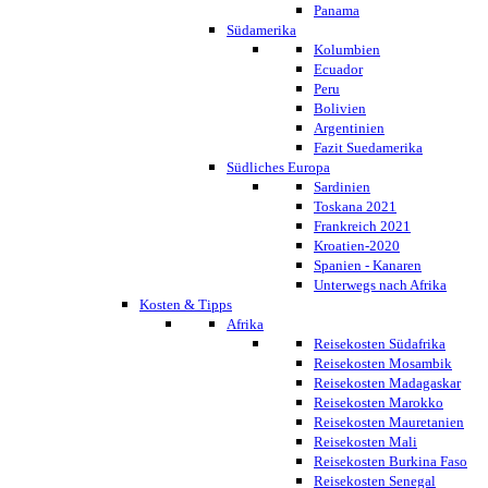
Panama
Südamerika
Kolumbien
Ecuador
Peru
Bolivien
Argentinien
Fazit Suedamerika
Südliches Europa
Sardinien
Toskana 2021
Frankreich 2021
Kroatien-2020
Spanien - Kanaren
Unterwegs nach Afrika
Kosten & Tipps
Afrika
Reisekosten Südafrika
Reisekosten Mosambik
Reisekosten Madagaskar
Reisekosten Marokko
Reisekosten Mauretanien
Reisekosten Mali
Reisekosten Burkina Faso
Reisekosten Senegal