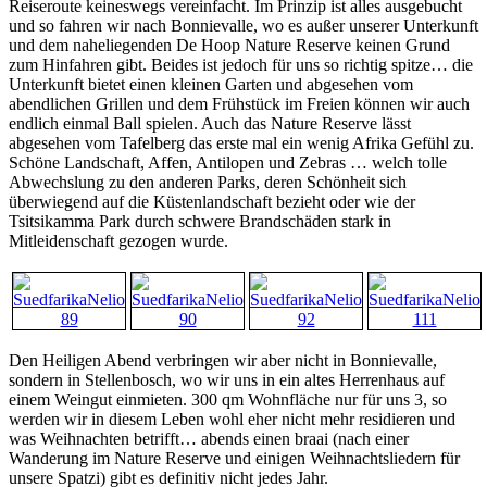
Reiseroute keineswegs vereinfacht. Im Prinzip ist alles ausgebucht
und so fahren wir nach Bonnievalle, wo es außer unserer Unterkunft
und dem naheliegenden De Hoop Nature Reserve keinen Grund
zum Hinfahren gibt. Beides ist jedoch für uns so richtig spitze… die
Unterkunft bietet einen kleinen Garten und abgesehen vom
abendlichen Grillen und dem Frühstück im Freien können wir auch
endlich einmal Ball spielen. Auch das Nature Reserve lässt
abgesehen vom Tafelberg das erste mal ein wenig Afrika Gefühl zu.
Schöne Landschaft, Affen, Antilopen und Zebras … welch tolle
Abwechslung zu den anderen Parks, deren Schönheit sich
überwiegend auf die Küstenlandschaft bezieht oder wie der
Tsitsikamma Park durch schwere Brandschäden stark in
Mitleidenschaft gezogen wurde.
Den Heiligen Abend verbringen wir aber nicht in Bonnievalle,
sondern in Stellenbosch, wo wir uns in ein altes Herrenhaus auf
einem Weingut einmieten. 300 qm Wohnfläche nur für uns 3, so
werden wir in diesem Leben wohl eher nicht mehr residieren und
was Weihnachten betrifft… abends einen braai (nach einer
Wanderung im Nature Reserve und einigen Weihnachtsliedern für
unsere Spatzi) gibt es definitiv nicht jedes Jahr.