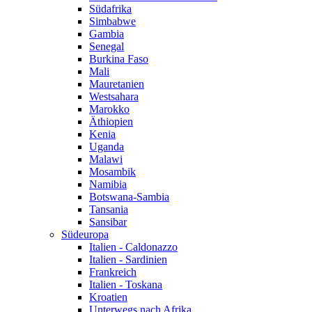
Südafrika
Simbabwe
Gambia
Senegal
Burkina Faso
Mali
Mauretanien
Westsahara
Marokko
Äthiopien
Kenia
Uganda
Malawi
Mosambik
Namibia
Botswana-Sambia
Tansania
Sansibar
Südeuropa
Italien - Caldonazzo
Italien - Sardinien
Frankreich
Italien - Toskana
Kroatien
Unterwegs nach Afrika