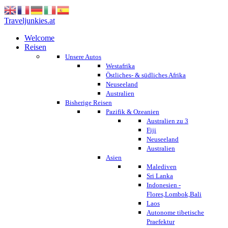
Traveljunkies.at
Welcome
Reisen
Unsere Autos
Westafrika
Östliches- & südliches Afrika
Neuseeland
Australien
Bisherige Reisen
Pazifik & Ozeanien
Australien zu 3
Fiji
Neuseeland
Australien
Asien
Malediven
Sri Lanka
Indonesien -
Flores,Lombok,Bali
Laos
Autonome tibetische
Praefektur