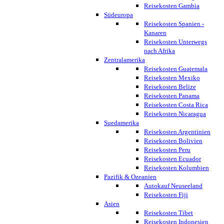
Reisekosten Gambia
Südeuropa
Reisekosten Spanien -
Kanaren
Reisekosten Unterwegs
nach Afrika
Zentralamerika
Reisekosten Guatemala
Reisekosten Mexiko
Reisekosten Belize
Reisekosten Panama
Reisekosten Costa Rica
Reisekosten Nicaragua
Suedamerika
Reisekosten Argentinien
Reisekosten Bolivien
Reisekosten Peru
Reisekosten Ecuador
Reisekosten Kolumbien
Pazifik & Ozeanien
Autokauf Neuseeland
Reisekosten Fiji
Asien
Reisekosten Tibet
Reisekosten Indonesien