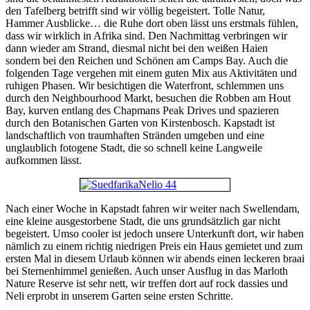
den Tafelberg betrifft sind wir völlig begeistert. Tolle Natur,
Hammer Ausblicke… die Ruhe dort oben lässt uns erstmals fühlen,
dass wir wirklich in Afrika sind. Den Nachmittag verbringen wir
dann wieder am Strand, diesmal nicht bei den weißen Haien
sondern bei den Reichen und Schönen am Camps Bay. Auch die
folgenden Tage vergehen mit einem guten Mix aus Aktivitäten und
ruhigen Phasen. Wir besichtigen die Waterfront, schlemmen uns
durch den Neighbourhood Markt, besuchen die Robben am Hout
Bay, kurven entlang des Chapmans Peak Drives und spazieren
durch den Botanischen Garten von Kirstenbosch. Kapstadt ist
landschaftlich von traumhaften Stränden umgeben und eine
unglaublich fotogene Stadt, die so schnell keine Langweile
aufkommen lässt.
Nach einer Woche in Kapstadt fahren wir weiter nach Swellendam,
eine kleine ausgestorbene Stadt, die uns grundsätzlich gar nicht
begeistert. Umso cooler ist jedoch unsere Unterkunft dort, wir haben
nämlich zu einem richtig niedrigen Preis ein Haus gemietet und zum
ersten Mal in diesem Urlaub können wir abends einen leckeren braai
bei Sternenhimmel genießen. Auch unser Ausflug in das Marloth
Nature Reserve ist sehr nett, wir treffen dort auf rock dassies und
Neli erprobt in unserem Garten seine ersten Schritte.