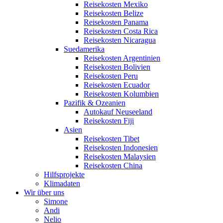
Reisekosten Mexiko
Reisekosten Belize
Reisekosten Panama
Reisekosten Costa Rica
Reisekosten Nicaragua
Suedamerika
Reisekosten Argentinien
Reisekosten Bolivien
Reisekosten Peru
Reisekosten Ecuador
Reisekosten Kolumbien
Pazifik & Ozeanien
Autokauf Neuseeland
Reisekosten Fiji
Asien
Reisekosten Tibet
Reisekosten Indonesien
Reisekosten Malaysien
Reisekosten China
Hilfsprojekte
Klimadaten
Wir über uns
Simone
Andi
Nelio