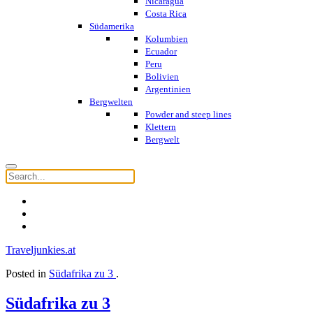
Nicaragua
Costa Rica
Südamerika
Kolumbien
Ecuador
Peru
Bolivien
Argentinien
Bergwelten
Powder and steep lines
Klettern
Bergwelt
Traveljunkies.at
Posted in
Südafrika zu 3
.
Südafrika zu 3