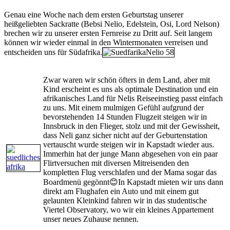
Genau eine Woche nach dem ersten Geburtstag unserer
heißgeliebten Sackratte (Bebsi Nelio, Edelstein, Osi, Lord Nelson)
brechen wir zu unserer ersten Fernreise zu Dritt auf. Seit langem
können wir wieder einmal in den Wintermonaten verreisen und
entscheiden uns für Südafrika.
Zwar waren wir schön öfters in dem Land, aber mit
Kind erscheint es uns als optimale Destination und ein
afrikanisches Land für Nelis Reiseeinstieg passt einfach
zu uns. Mit einem mulmigen Gefühl aufgrund der
bevorstehenden 14 Stunden Flugzeit steigen wir in
Innsbruck in den Flieger, stolz und mit der Gewissheit,
dass Neli ganz sicher nicht auf der Geburtenstation
vertauscht wurde steigen wir in Kapstadt wieder aus.
Immerhin hat der junge Mann abgesehen von ein paar
Flirtversuchen mit diversen Mitreisenden den
kompletten Flug verschlafen und der Mama sogar das
Boardmenü gegönnt😊In Kapstadt mieten wir uns dann
direkt am Flughafen ein Auto und mit einem gut
gelaunten Kleinkind fahren wir in das studentische
Viertel Observatory, wo wir ein kleines Appartement
unser neues Zuhause nennen.