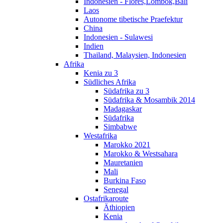
Indonesien - Flores,Lombok,Bali
Laos
Autonome tibetische Praefektur
China
Indonesien - Sulawesi
Indien
Thailand, Malaysien, Indonesien
Afrika
Kenia zu 3
Südliches Afrika
Südafrika zu 3
Südafrika & Mosambik 2014
Madagaskar
Südafrika
Simbabwe
Westafrika
Marokko 2021
Marokko & Westsahara
Mauretanien
Mali
Burkina Faso
Senegal
Ostafrikaroute
Äthiopien
Kenia