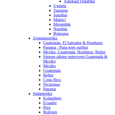
Autokauf Ostafrika
Uganda
Tansania
Sansibar
Malawi
Mosambik
Namibia
Botsuana
Zentralamerika
Guatemala, El Salvador & Honduras
Panama - Papa goes surfing
Mexiko, Guatemala, Honduras, Belize
Simone alleine unterwegs Guatemala &
Mexiko
Mexiko
Guatemala
Belize
Costa Rica
Nicaragua
Panama
Südamerika
Kolumbien
Ecuador
Peru
Bolivien