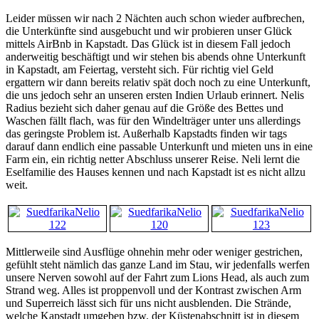
Leider müssen wir nach 2 Nächten auch schon wieder aufbrechen,
die Unterkünfte sind ausgebucht und wir probieren unser Glück
mittels AirBnb in Kapstadt. Das Glück ist in diesem Fall jedoch
anderweitig beschäftigt und wir stehen bis abends ohne Unterkunft
in Kapstadt, am Feiertag, versteht sich. Für richtig viel Geld
ergattern wir dann bereits relativ spät doch noch zu eine Unterkunft,
die uns jedoch sehr an unseren ersten Indien Urlaub erinnert. Nelis
Radius bezieht sich daher genau auf die Größe des Bettes und
Waschen fällt flach, was für den Windelträger unter uns allerdings
das geringste Problem ist. Außerhalb Kapstadts finden wir tags
darauf dann endlich eine passable Unterkunft und mieten uns in eine
Farm ein, ein richtig netter Abschluss unserer Reise. Neli lernt die
Eselfamilie des Hauses kennen und nach Kapstadt ist es nicht allzu
weit.
Mittlerweile sind Ausflüge ohnehin mehr oder weniger gestrichen,
gefühlt steht nämlich das ganze Land im Stau, wir jedenfalls werfen
unsere Nerven sowohl auf der Fahrt zum Lions Head, als auch zum
Strand weg. Alles ist proppenvoll und der Kontrast zwischen Arm
und Superreich lässt sich für uns nicht ausblenden. Die Strände,
welche Kapstadt umgeben bzw. der Küstenabschnitt ist in diesem