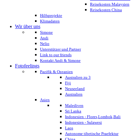
Reisekosten Malaysien
Reisekosten China
Hilfsprojekte
Klimadaten
Wir über uns
Simone
Andi
Nelio
Unterstützer und Partner
Link to our friends
Kontakt Andi & Simone
Fotofeelings
Pazifik & Ozeanien
Australien zu 3
Fiji
Neuseeland
Australien
Asien
Malediven
Sri Lanka
Indonesien - Flores,Lombok,Bali
Indonesien - Sulawesi
Laos
Autonome tibetische Praefektur
China