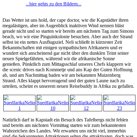
...hier gehts zu den Bildern...
Das Wetter ist uns hold, der cape doctor, wie die Kapstädter ihren
megalästigen, aber im Augenblick inaktiven Wind nennen bläst
gerade nicht und so starten wir bereits am nächsten Tag zum Simons
beach, wo wir eine Pinguinkolonie besuchen. Aber auch der Strand
selbst ist ein nettes Ausflugsziel. Neli schließt in kürzester Zeit
Bekanntschaften mit einigen sympathischen Afrikanern und er
wundert sich anscheinend gar nicht über den dunklen Teint seiner
neuen Spielgefährten, während wir die afrikanische Sonne
genießen. Pünktlich zum Mittagsschlaf unseres Chefs klappern wir
die scenic drives nach Kommetje und ans Kap der Guten Hoffnung
ab, und am Nachmittag baden wir am bekannten Muizenberg
Strand. Alles klappt hervorragend und der guten Laune nach zu
urteilen, scheint es unserem neuen Reisebuddy in Afrika zu gefallen.
Natürlich darf in Kapstadt ein Besuch des Tafelbergs nicht fehlen
und bereits am nächsten Vormittag starten wir zum bekanntesten
Wahrzeichen des Landes. Wir erwarten uns nicht viel, immerhin
sind die bekanntesten Attraktionen selten die attraktivsten, doch was