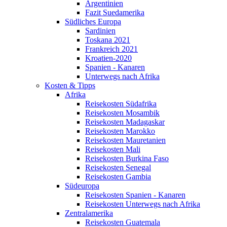
Argentinien
Fazit Suedamerika
Südliches Europa
Sardinien
Toskana 2021
Frankreich 2021
Kroatien-2020
Spanien - Kanaren
Unterwegs nach Afrika
Kosten & Tipps
Afrika
Reisekosten Südafrika
Reisekosten Mosambik
Reisekosten Madagaskar
Reisekosten Marokko
Reisekosten Mauretanien
Reisekosten Mali
Reisekosten Burkina Faso
Reisekosten Senegal
Reisekosten Gambia
Südeuropa
Reisekosten Spanien - Kanaren
Reisekosten Unterwegs nach Afrika
Zentralamerika
Reisekosten Guatemala