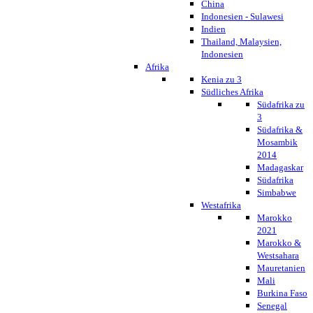
China
Indonesien - Sulawesi
Indien
Thailand, Malaysien,
Indonesien
Afrika
Kenia zu 3
Südliches Afrika
Südafrika zu
3
Südafrika &
Mosambik
2014
Madagaskar
Südafrika
Simbabwe
Westafrika
Marokko
2021
Marokko &
Westsahara
Mauretanien
Mali
Burkina Faso
Senegal