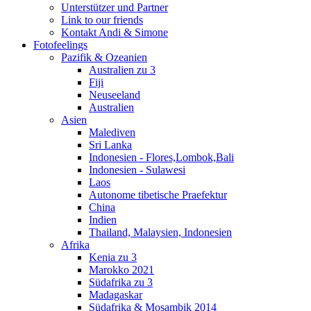
Unterstützer und Partner
Link to our friends
Kontakt Andi & Simone
Fotofeelings
Pazifik & Ozeanien
Australien zu 3
Fiji
Neuseeland
Australien
Asien
Malediven
Sri Lanka
Indonesien - Flores,Lombok,Bali
Indonesien - Sulawesi
Laos
Autonome tibetische Praefektur
China
Indien
Thailand, Malaysien, Indonesien
Afrika
Kenia zu 3
Marokko 2021
Südafrika zu 3
Madagaskar
Südafrika & Mosambik 2014