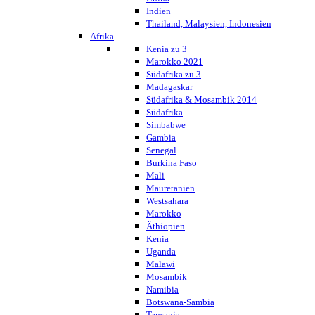
Indien
Thailand, Malaysien, Indonesien
Afrika
Kenia zu 3
Marokko 2021
Südafrika zu 3
Madagaskar
Südafrika & Mosambik 2014
Südafrika
Simbabwe
Gambia
Senegal
Burkina Faso
Mali
Mauretanien
Westsahara
Marokko
Äthiopien
Kenia
Uganda
Malawi
Mosambik
Namibia
Botswana-Sambia
Tansania