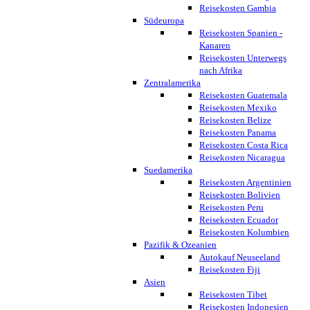
Reisekosten Gambia
Südeuropa
Reisekosten Spanien -
Kanaren
Reisekosten Unterwegs
nach Afrika
Zentralamerika
Reisekosten Guatemala
Reisekosten Mexiko
Reisekosten Belize
Reisekosten Panama
Reisekosten Costa Rica
Reisekosten Nicaragua
Suedamerika
Reisekosten Argentinien
Reisekosten Bolivien
Reisekosten Peru
Reisekosten Ecuador
Reisekosten Kolumbien
Pazifik & Ozeanien
Autokauf Neuseeland
Reisekosten Fiji
Asien
Reisekosten Tibet
Reisekosten Indonesien