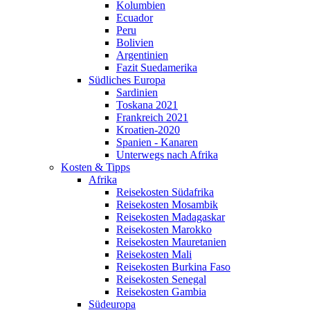
Kolumbien
Ecuador
Peru
Bolivien
Argentinien
Fazit Suedamerika
Südliches Europa
Sardinien
Toskana 2021
Frankreich 2021
Kroatien-2020
Spanien - Kanaren
Unterwegs nach Afrika
Kosten & Tipps
Afrika
Reisekosten Südafrika
Reisekosten Mosambik
Reisekosten Madagaskar
Reisekosten Marokko
Reisekosten Mauretanien
Reisekosten Mali
Reisekosten Burkina Faso
Reisekosten Senegal
Reisekosten Gambia
Südeuropa