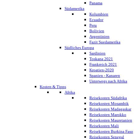
Panama
Südamerika
Kolumbien
Ecuador
Peru
Bolivien
Argentinien
Fazit Suedamerika
Südliches Europa
Sardinien
Toskana 2021
Frankreich 2021
Kroatien-2020
Spanien - Kanaren
Unterwegs nach Afrika
Kosten & Tipps
Afrika
Reisekosten Südafrika
Reisekosten Mosambik
Reisekosten Madagaskar
Reisekosten Marokko
Reisekosten Mauretanien
Reisekosten Mali
Reisekosten Burkina Faso
Reisekosten Senegal