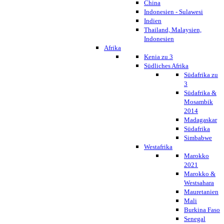
China
Indonesien - Sulawesi
Indien
Thailand, Malaysien,
Indonesien
Afrika
Kenia zu 3
Südliches Afrika
Südafrika zu
3
Südafrika &
Mosambik
2014
Madagaskar
Südafrika
Simbabwe
Westafrika
Marokko
2021
Marokko &
Westsahara
Mauretanien
Mali
Burkina Faso
Senegal