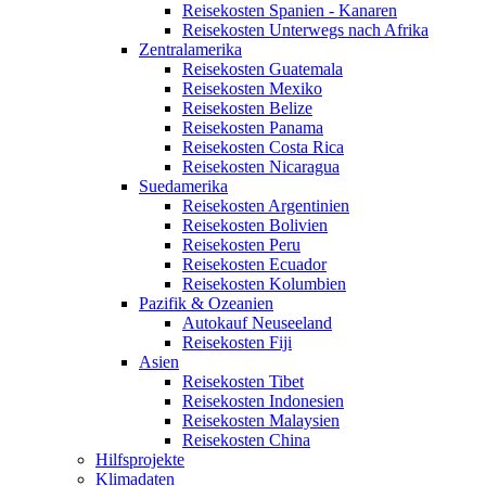
Reisekosten Spanien - Kanaren
Reisekosten Unterwegs nach Afrika
Zentralamerika
Reisekosten Guatemala
Reisekosten Mexiko
Reisekosten Belize
Reisekosten Panama
Reisekosten Costa Rica
Reisekosten Nicaragua
Suedamerika
Reisekosten Argentinien
Reisekosten Bolivien
Reisekosten Peru
Reisekosten Ecuador
Reisekosten Kolumbien
Pazifik & Ozeanien
Autokauf Neuseeland
Reisekosten Fiji
Asien
Reisekosten Tibet
Reisekosten Indonesien
Reisekosten Malaysien
Reisekosten China
Hilfsprojekte
Klimadaten