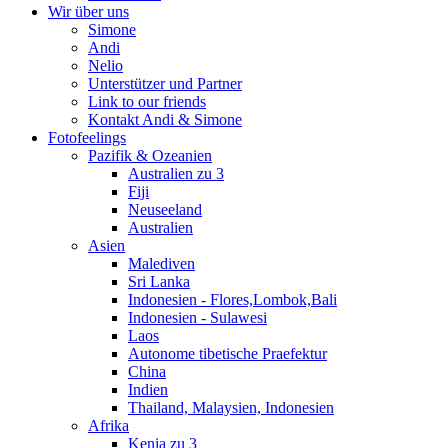
Wir über uns
Simone
Andi
Nelio
Unterstützer und Partner
Link to our friends
Kontakt Andi & Simone
Fotofeelings
Pazifik & Ozeanien
Australien zu 3
Fiji
Neuseeland
Australien
Asien
Malediven
Sri Lanka
Indonesien - Flores,Lombok,Bali
Indonesien - Sulawesi
Laos
Autonome tibetische Praefektur
China
Indien
Thailand, Malaysien, Indonesien
Afrika
Kenia zu 3