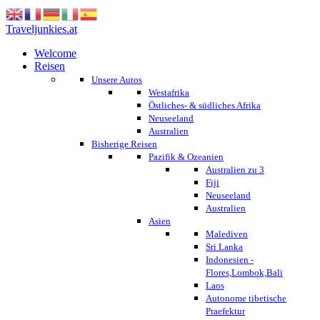
Traveljunkies.at
Welcome
Reisen
Unsere Autos
Westafrika
Östliches- & südliches Afrika
Neuseeland
Australien
Bisherige Reisen
Pazifik & Ozeanien
Australien zu 3
Fiji
Neuseeland
Australien
Asien
Malediven
Sri Lanka
Indonesien -
Flores,Lombok,Bali
Laos
Autonome tibetische
Praefektur