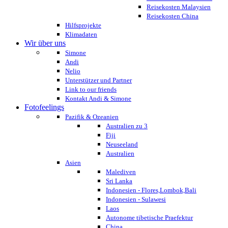
Reisekosten Malaysien
Reisekosten China
Hilfsprojekte
Klimadaten
Wir über uns
Simone
Andi
Nelio
Unterstützer und Partner
Link to our friends
Kontakt Andi & Simone
Fotofeelings
Pazifik & Ozeanien
Australien zu 3
Fiji
Neuseeland
Australien
Asien
Malediven
Sri Lanka
Indonesien - Flores,Lombok,Bali
Indonesien - Sulawesi
Laos
Autonome tibetische Praefektur
China