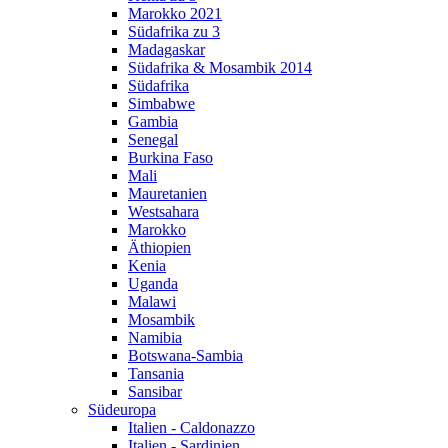
Marokko 2021
Südafrika zu 3
Madagaskar
Südafrika & Mosambik 2014
Südafrika
Simbabwe
Gambia
Senegal
Burkina Faso
Mali
Mauretanien
Westsahara
Marokko
Äthiopien
Kenia
Uganda
Malawi
Mosambik
Namibia
Botswana-Sambia
Tansania
Sansibar
Südeuropa
Italien - Caldonazzo
Italien - Sardinien