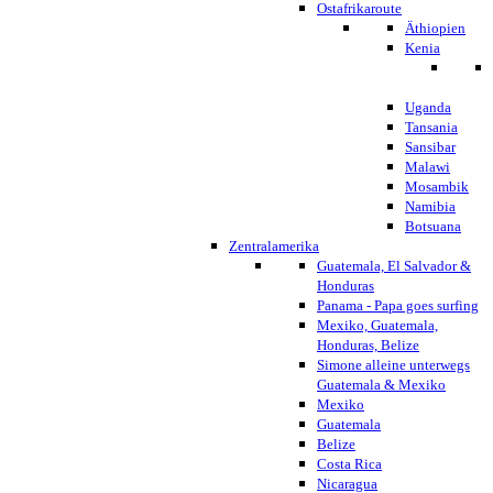
Ostafrikaroute
Äthiopien
Kenia
Uganda
Tansania
Sansibar
Malawi
Mosambik
Namibia
Botsuana
Zentralamerika
Guatemala, El Salvador &
Honduras
Panama - Papa goes surfing
Mexiko, Guatemala,
Honduras, Belize
Simone alleine unterwegs
Guatemala & Mexiko
Mexiko
Guatemala
Belize
Costa Rica
Nicaragua