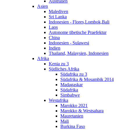
Australien
Asien
Malediven
Sri Lanka
Indonesien - Flores,Lombok,Bali
Laos
Autonome tibetische Praefektur
China
Indonesien - Sulawesi
Indien
Thailand, Malaysien, Indonesien
Afrika
Kenia zu 3
Südliches Afrika
Südafrika zu 3
Südafrika & Mosambik 2014
Madagaskar
Südafrika
Simbabwe
Westafrika
Marokko 2021
Marokko & Westsahara
Mauretanien
Mali
Burkina Faso