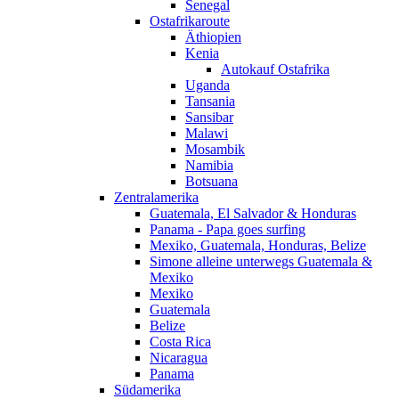
Senegal
Ostafrikaroute
Äthiopien
Kenia
Autokauf Ostafrika
Uganda
Tansania
Sansibar
Malawi
Mosambik
Namibia
Botsuana
Zentralamerika
Guatemala, El Salvador & Honduras
Panama - Papa goes surfing
Mexiko, Guatemala, Honduras, Belize
Simone alleine unterwegs Guatemala &
Mexiko
Mexiko
Guatemala
Belize
Costa Rica
Nicaragua
Panama
Südamerika