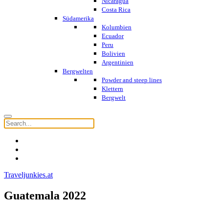
Nicaragua
Costa Rica
Südamerika
Kolumbien
Ecuador
Peru
Bolivien
Argentinien
Bergwelten
Powder and steep lines
Klettern
Bergwelt
Traveljunkies.at
Guatemala 2022