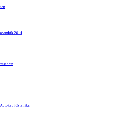
sien
Mosambik 2014
1
stsahara
Autokauf Ostafrika