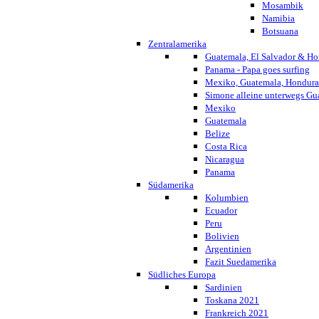
Mosambik
Namibia
Botsuana
Zentralamerika
Guatemala, El Salvador & Ho
Panama - Papa goes surfing
Mexiko, Guatemala, Honduras
Simone alleine unterwegs G
Mexiko
Guatemala
Belize
Costa Rica
Nicaragua
Panama
Südamerika
Kolumbien
Ecuador
Peru
Bolivien
Argentinien
Fazit Suedamerika
Südliches Europa
Sardinien
Toskana 2021
Frankreich 2021