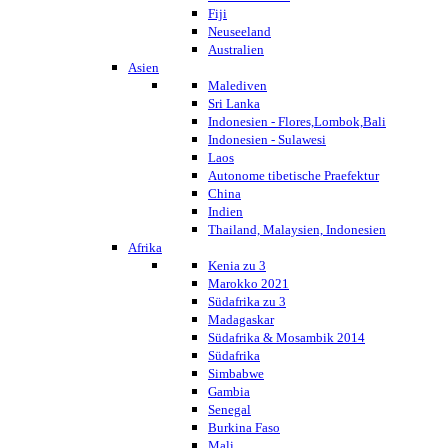
Fiji
Neuseeland
Australien
Asien
Malediven
Sri Lanka
Indonesien - Flores,Lombok,Bali
Indonesien - Sulawesi
Laos
Autonome tibetische Praefektur
China
Indien
Thailand, Malaysien, Indonesien
Afrika
Kenia zu 3
Marokko 2021
Südafrika zu 3
Madagaskar
Südafrika & Mosambik 2014
Südafrika
Simbabwe
Gambia
Senegal
Burkina Faso
Mali