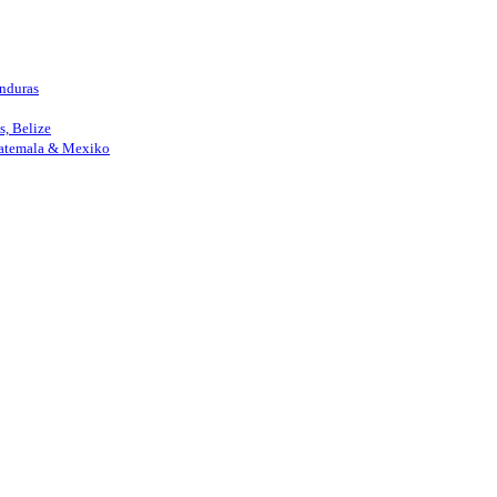
nduras
, Belize
uatemala & Mexiko