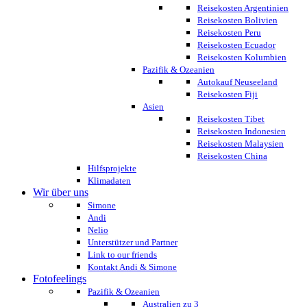
Reisekosten Argentinien
Reisekosten Bolivien
Reisekosten Peru
Reisekosten Ecuador
Reisekosten Kolumbien
Pazifik & Ozeanien
Autokauf Neuseeland
Reisekosten Fiji
Asien
Reisekosten Tibet
Reisekosten Indonesien
Reisekosten Malaysien
Reisekosten China
Hilfsprojekte
Klimadaten
Wir über uns
Simone
Andi
Nelio
Unterstützer und Partner
Link to our friends
Kontakt Andi & Simone
Fotofeelings
Pazifik & Ozeanien
Australien zu 3