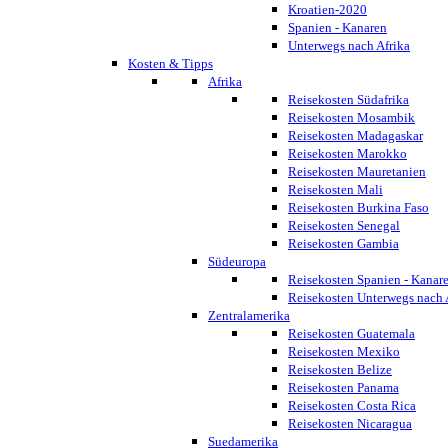
Kroatien-2020
Spanien - Kanaren
Unterwegs nach Afrika
Kosten & Tipps
Afrika
Reisekosten Südafrika
Reisekosten Mosambik
Reisekosten Madagaskar
Reisekosten Marokko
Reisekosten Mauretanien
Reisekosten Mali
Reisekosten Burkina Faso
Reisekosten Senegal
Reisekosten Gambia
Südeuropa
Reisekosten Spanien - Kanar
Reisekosten Unterwegs nach 
Zentralamerika
Reisekosten Guatemala
Reisekosten Mexiko
Reisekosten Belize
Reisekosten Panama
Reisekosten Costa Rica
Reisekosten Nicaragua
Suedamerika