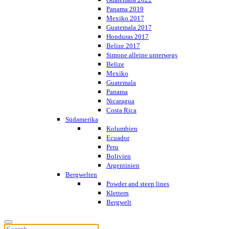
Panama 2019
Mexiko 2017
Guatemala 2017
Honduras 2017
Belize 2017
Simone alleine unterwegs
Belize
Mexiko
Guatemala
Panama
Nicaragua
Costa Rica
Südamerika
Kolumbien
Ecuador
Peru
Bolivien
Argentinien
Bergwelten
Powder and steep lines
Klettern
Bergwelt