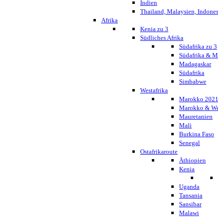
Indien
Thailand, Malaysien, Indone
Afrika
Kenia zu 3
Südliches Afrika
Südafrika zu 3
Südafrika & 
Madagaskar
Südafrika
Simbabwe
Westafrika
Marokko 202
Marokko & We
Mauretanien
Mali
Burkina Faso
Senegal
Ostafrikaroute
Äthiopien
Kenia
Uganda
Tansania
Sansibar
Malawi