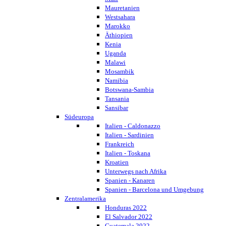
Mauretanien
Westsahara
Marokko
Äthiopien
Kenia
Uganda
Malawi
Mosambik
Namibia
Botswana-Sambia
Tansania
Sansibar
Südeuropa
Italien - Caldonazzo
Italien - Sardinien
Frankreich
Italien - Toskana
Kroatien
Unterwegs nach Afrika
Spanien - Kanaren
Spanien - Barcelona und Umgebung
Zentralamerika
Honduras 2022
El Salvador 2022
Guatemala 2022