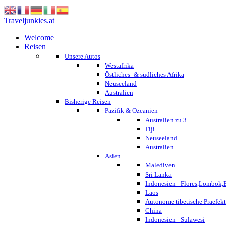
Traveljunkies.at
Welcome
Reisen
Unsere Autos
Westafrika
Östliches- & südliches Afrika
Neuseeland
Australien
Bisherige Reisen
Pazifik & Ozeanien
Australien zu 3
Fiji
Neuseeland
Australien
Asien
Malediven
Sri Lanka
Indonesien - Flores,Lombok,
Laos
Autonome tibetische Praefekt
China
Indonesien - Sulawesi