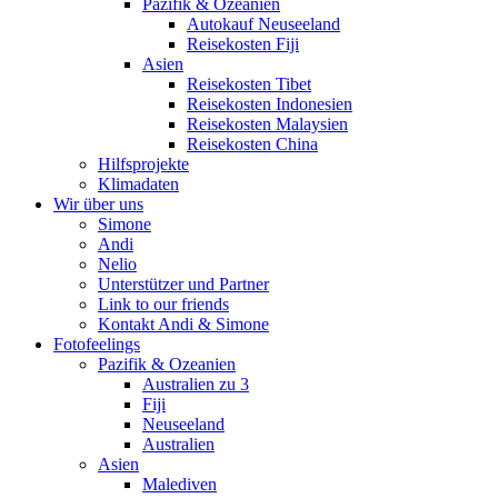
Pazifik & Ozeanien
Autokauf Neuseeland
Reisekosten Fiji
Asien
Reisekosten Tibet
Reisekosten Indonesien
Reisekosten Malaysien
Reisekosten China
Hilfsprojekte
Klimadaten
Wir über uns
Simone
Andi
Nelio
Unterstützer und Partner
Link to our friends
Kontakt Andi & Simone
Fotofeelings
Pazifik & Ozeanien
Australien zu 3
Fiji
Neuseeland
Australien
Asien
Malediven