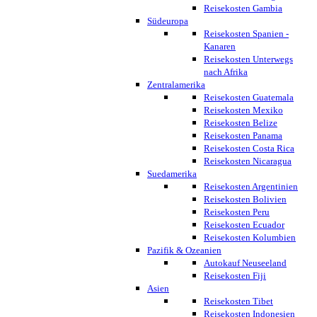
Reisekosten Gambia
Südeuropa
Reisekosten Spanien -
Kanaren
Reisekosten Unterwegs
nach Afrika
Zentralamerika
Reisekosten Guatemala
Reisekosten Mexiko
Reisekosten Belize
Reisekosten Panama
Reisekosten Costa Rica
Reisekosten Nicaragua
Suedamerika
Reisekosten Argentinien
Reisekosten Bolivien
Reisekosten Peru
Reisekosten Ecuador
Reisekosten Kolumbien
Pazifik & Ozeanien
Autokauf Neuseeland
Reisekosten Fiji
Asien
Reisekosten Tibet
Reisekosten Indonesien