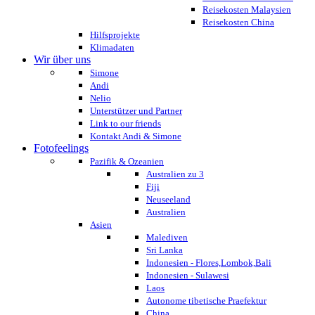
Reisekosten Malaysien
Reisekosten China
Hilfsprojekte
Klimadaten
Wir über uns
Simone
Andi
Nelio
Unterstützer und Partner
Link to our friends
Kontakt Andi & Simone
Fotofeelings
Pazifik & Ozeanien
Australien zu 3
Fiji
Neuseeland
Australien
Asien
Malediven
Sri Lanka
Indonesien - Flores,Lombok,Bali
Indonesien - Sulawesi
Laos
Autonome tibetische Praefektur
China