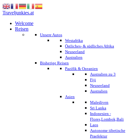
Traveljunkies.at
Welcome
Reisen
Unsere Autos
Westafrika
Östliches- & südliches Afrika
Neuseeland
Australien
Bisherige Reisen
Pazifik & Ozeanien
Australien zu 3
Fiji
Neuseeland
Australien
Asien
Malediven
Sri Lanka
Indonesien -
Flores,Lombok,Bali
Laos
Autonome tibetische
Praefektur