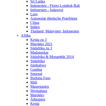
Sri Lanka
Indonesien - Flores,Lombok,Bali
Indonesien - Sulawesi
Laos
Autonome tibetische Praefektur
China
Indien
Thailand, Malaysien, Indonesien
Afrika
Kenia zu 3
Marokko 2021
Südafrika zu 3
Madagaskar
Südafrika & Mosambik 2014
Südafrika
Simbabwe
Gambia
Senegal
Burkina Faso
Mali
Mauretanien
Westsahara
Marokko
Äthiopien
Kenia