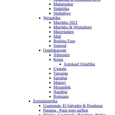
Madagaskar
Südafrika
Simbabwe
Westafrika
Marokko 2021
Marokko & Westsahara
Mauretanien
Mali
Burkina Faso
Senegal
Ostafrikaroute
Äthiopien
Kenia
Autokauf Ostafrika
Uganda
Tansania
Sansibar
Malawi
Mosambik
Namibia
Botsuana
Zentralamerika
Guatemala, El Salvador & Honduras
Panama - Papa goes surfing
Mexiko, Guatemala, Honduras, Belize