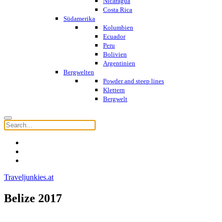
Nicaragua
Costa Rica
Südamerika
Kolumbien
Ecuador
Peru
Bolivien
Argentinien
Bergwelten
Powder and steep lines
Klettern
Bergwelt
Traveljunkies.at
Belize 2017