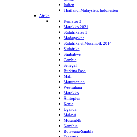
Indien
Thailand, Malaysien, Indonesien
Afrika
Kenia zu 3
Marokko 2021
Südafrika zu 3
Madagaskar
Südafrika & Mosambik 2014
Südafrika
Simbabwe
Gambia
Senegal
Burkina Faso
Mali
Mauretanien
Westsahara
Marokko
Äthiopien
Kenia
Uganda
Malawi
Mosambik
Namibia
Botswana-Sambia
Tansania