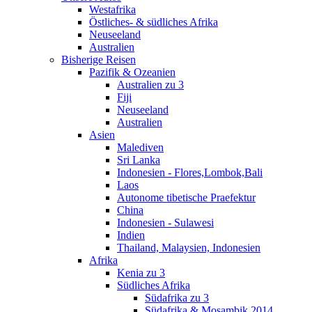
Westafrika
Östliches- & südliches Afrika
Neuseeland
Australien
Bisherige Reisen
Pazifik & Ozeanien
Australien zu 3
Fiji
Neuseeland
Australien
Asien
Malediven
Sri Lanka
Indonesien - Flores,Lombok,Bali
Laos
Autonome tibetische Praefektur
China
Indonesien - Sulawesi
Indien
Thailand, Malaysien, Indonesien
Afrika
Kenia zu 3
Südliches Afrika
Südafrika zu 3
Südafrika & Mosambik 2014