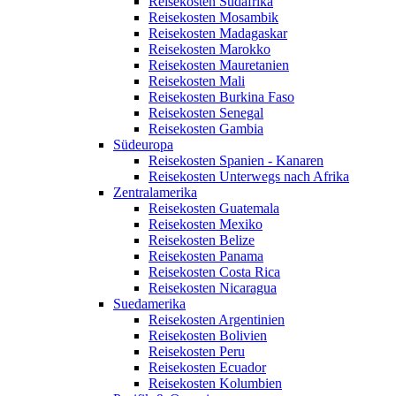
Reisekosten Südafrika
Reisekosten Mosambik
Reisekosten Madagaskar
Reisekosten Marokko
Reisekosten Mauretanien
Reisekosten Mali
Reisekosten Burkina Faso
Reisekosten Senegal
Reisekosten Gambia
Südeuropa
Reisekosten Spanien - Kanaren
Reisekosten Unterwegs nach Afrika
Zentralamerika
Reisekosten Guatemala
Reisekosten Mexiko
Reisekosten Belize
Reisekosten Panama
Reisekosten Costa Rica
Reisekosten Nicaragua
Suedamerika
Reisekosten Argentinien
Reisekosten Bolivien
Reisekosten Peru
Reisekosten Ecuador
Reisekosten Kolumbien