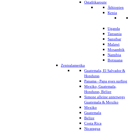
Ostafrikaroute
Äthiopien
Kenia
Uganda
Tansania
Sansibar
Malawi
Mosambik
Namibia
Botsuana
Zentralamerika
Guatemala, El Salvador &
Honduras
Panama - Papa goes surfing
Mexiko, Guatemala,
Honduras, Belize
Simone alleine unterwegs
Guatemala & Mexiko
Mexiko
Guatemala
Belize
Costa Rica
Nicaragua