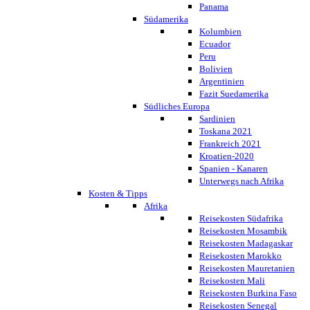
Panama
Südamerika
Kolumbien
Ecuador
Peru
Bolivien
Argentinien
Fazit Suedamerika
Südliches Europa
Sardinien
Toskana 2021
Frankreich 2021
Kroatien-2020
Spanien - Kanaren
Unterwegs nach Afrika
Kosten & Tipps
Afrika
Reisekosten Südafrika
Reisekosten Mosambik
Reisekosten Madagaskar
Reisekosten Marokko
Reisekosten Mauretanien
Reisekosten Mali
Reisekosten Burkina Faso
Reisekosten Senegal