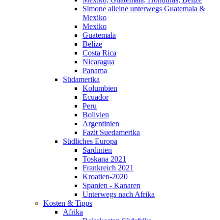
Simone alleine unterwegs Guatemala &
Mexiko
Mexiko
Guatemala
Belize
Costa Rica
Nicaragua
Panama
Südamerika
Kolumbien
Ecuador
Peru
Bolivien
Argentinien
Fazit Suedamerika
Südliches Europa
Sardinien
Toskana 2021
Frankreich 2021
Kroatien-2020
Spanien - Kanaren
Unterwegs nach Afrika
Kosten & Tipps
Afrika