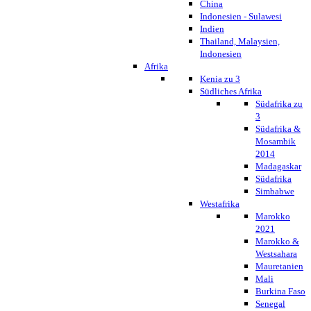
China
Indonesien - Sulawesi
Indien
Thailand, Malaysien,
Indonesien
Afrika
Kenia zu 3
Südliches Afrika
Südafrika zu
3
Südafrika &
Mosambik
2014
Madagaskar
Südafrika
Simbabwe
Westafrika
Marokko
2021
Marokko &
Westsahara
Mauretanien
Mali
Burkina Faso
Senegal