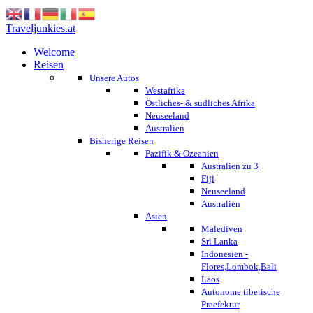
Traveljunkies.at
Welcome
Reisen
Unsere Autos
Westafrika
Östliches- & südliches Afrika
Neuseeland
Australien
Bisherige Reisen
Pazifik & Ozeanien
Australien zu 3
Fiji
Neuseeland
Australien
Asien
Malediven
Sri Lanka
Indonesien -
Flores,Lombok,Bali
Laos
Autonome tibetische
Praefektur