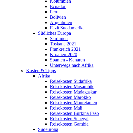
Kolumbien
Ecuador
Peru
Bolivien
Argentinien
Fazit Suedamerika
Südliches Europa
Sardinien
Toskana 2021
Frankreich 2021
Kroatien-2020
Spanien - Kanaren
Unterwegs nach Afrika
Kosten & Tipps
Afrika
Reisekosten Südafrika
Reisekosten Mosambik
Reisekosten Madagaskar
Reisekosten Marokko
Reisekosten Mauretanien
Reisekosten Mali
Reisekosten Burkina Faso
Reisekosten Senegal
Reisekosten Gambia
Südeuropa