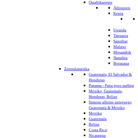
Ostafrikaroute
Äthiopien
Kenia
Uganda
Tansania
Sansibar
Malawi
Mosambik
Namibia
Botsuana
Zentralamerika
Guatemala, El Salvador &
Honduras
Panama - Papa goes surfing
Mexiko, Guatemala,
Honduras, Belize
Simone alleine unterwegs
Guatemala & Mexiko
Mexiko
Guatemala
Belize
Costa Rica
Nicaragua