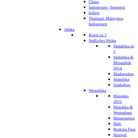
China
Indonesien - Sulawesi
Indien
Thailand, Malaysien,
Indonesien
Afrika
Kenia zu 3
Südliches Afrika
Südafrika zu
3
Südafrika &
Mosambik
2014
Madagaskar
Südafrika
Simbabwe
Westafrika
Marokko
2021
Marokko &
Westsahara
Mauretanien
Mali
Burkina Faso
Senegal