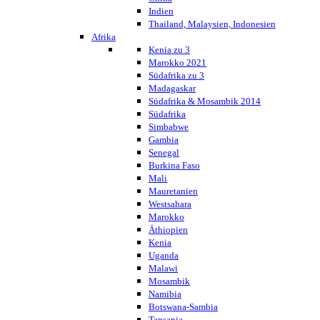
Indien
Thailand, Malaysien, Indonesien
Afrika
Kenia zu 3
Marokko 2021
Südafrika zu 3
Madagaskar
Südafrika & Mosambik 2014
Südafrika
Simbabwe
Gambia
Senegal
Burkina Faso
Mali
Mauretanien
Westsahara
Marokko
Äthiopien
Kenia
Uganda
Malawi
Mosambik
Namibia
Botswana-Sambia
Tansania