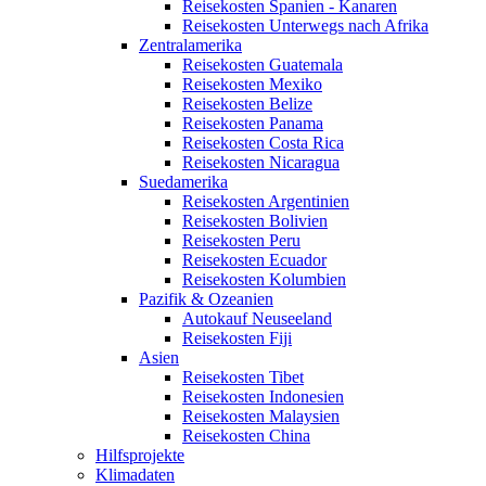
Reisekosten Spanien - Kanaren
Reisekosten Unterwegs nach Afrika
Zentralamerika
Reisekosten Guatemala
Reisekosten Mexiko
Reisekosten Belize
Reisekosten Panama
Reisekosten Costa Rica
Reisekosten Nicaragua
Suedamerika
Reisekosten Argentinien
Reisekosten Bolivien
Reisekosten Peru
Reisekosten Ecuador
Reisekosten Kolumbien
Pazifik & Ozeanien
Autokauf Neuseeland
Reisekosten Fiji
Asien
Reisekosten Tibet
Reisekosten Indonesien
Reisekosten Malaysien
Reisekosten China
Hilfsprojekte
Klimadaten