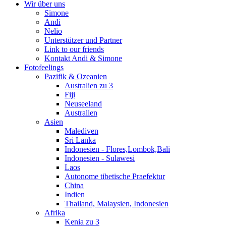
Wir über uns
Simone
Andi
Nelio
Unterstützer und Partner
Link to our friends
Kontakt Andi & Simone
Fotofeelings
Pazifik & Ozeanien
Australien zu 3
Fiji
Neuseeland
Australien
Asien
Malediven
Sri Lanka
Indonesien - Flores,Lombok,Bali
Indonesien - Sulawesi
Laos
Autonome tibetische Praefektur
China
Indien
Thailand, Malaysien, Indonesien
Afrika
Kenia zu 3