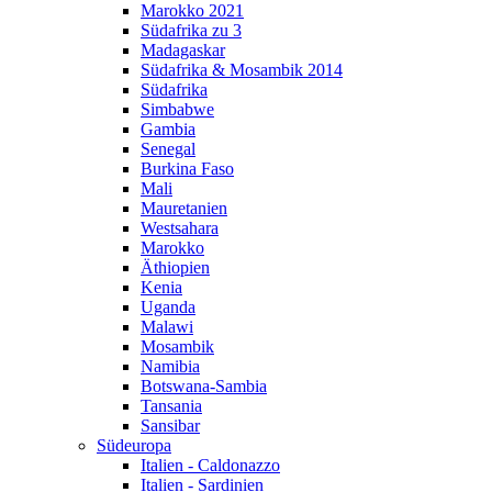
Marokko 2021
Südafrika zu 3
Madagaskar
Südafrika & Mosambik 2014
Südafrika
Simbabwe
Gambia
Senegal
Burkina Faso
Mali
Mauretanien
Westsahara
Marokko
Äthiopien
Kenia
Uganda
Malawi
Mosambik
Namibia
Botswana-Sambia
Tansania
Sansibar
Südeuropa
Italien - Caldonazzo
Italien - Sardinien