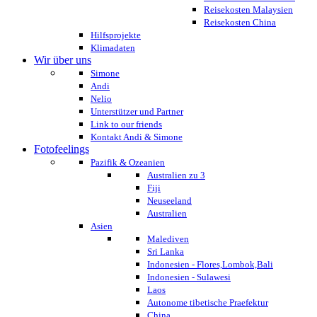
Reisekosten Malaysien
Reisekosten China
Hilfsprojekte
Klimadaten
Wir über uns
Simone
Andi
Nelio
Unterstützer und Partner
Link to our friends
Kontakt Andi & Simone
Fotofeelings
Pazifik & Ozeanien
Australien zu 3
Fiji
Neuseeland
Australien
Asien
Malediven
Sri Lanka
Indonesien - Flores,Lombok,Bali
Indonesien - Sulawesi
Laos
Autonome tibetische Praefektur
China