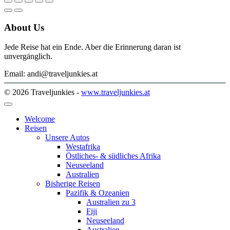
About Us
Jede Reise hat ein Ende. Aber die Erinnerung daran ist
unvergänglich.
Email: andi@traveljunkies.at
© 2026 Traveljunkies -
www.traveljunkies.at
Welcome
Reisen
Unsere Autos
Westafrika
Östliches- & südliches Afrika
Neuseeland
Australien
Bisherige Reisen
Pazifik & Ozeanien
Australien zu 3
Fiji
Neuseeland
Australien