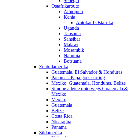
Senegal
Ostafrikaroute
Äthiopien
Kenia
Autokauf Ostafrika
Uganda
Tansania
Sansibar
Malawi
Mosambik
Namibia
Botsuana
Zentralamerika
Guatemala, El Salvador & Honduras
Panama - Papa goes surfing
Mexiko, Guatemala, Honduras, Belize
Simone alleine unterwegs Guatemala &
Mexiko
Mexiko
Guatemala
Belize
Costa Rica
Nicaragua
Panama
Südamerika