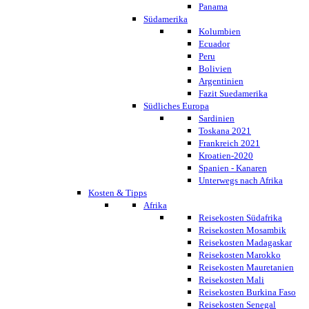
Panama
Südamerika
Kolumbien
Ecuador
Peru
Bolivien
Argentinien
Fazit Suedamerika
Südliches Europa
Sardinien
Toskana 2021
Frankreich 2021
Kroatien-2020
Spanien - Kanaren
Unterwegs nach Afrika
Kosten & Tipps
Afrika
Reisekosten Südafrika
Reisekosten Mosambik
Reisekosten Madagaskar
Reisekosten Marokko
Reisekosten Mauretanien
Reisekosten Mali
Reisekosten Burkina Faso
Reisekosten Senegal