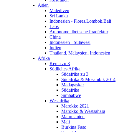
Asien
Malediven
Sri Lanka
Indonesien - Flores,Lombok,Bali
Laos
Autonome tibetische Praefektur
China
Indonesien - Sulawesi
Indien
Thailand, Malaysien, Indonesien
Afrika
Kenia zu 3
Südliches Afrika
Südafrika zu 3
Südafrika & Mosambik 2014
Madagaskar
Südafrika
Simbabwe
Westafrika
Marokko 2021
Marokko & Westsahara
Mauretanien
Mali
Burkina Faso