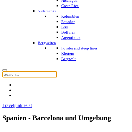
Nicaragua
Costa Rica
Südamerika
Kolumbien
Ecuador
Peru
Bolivien
Argentinien
Bergwelten
Powder and steep lines
Klettern
Bergwelt
Traveljunkies.at
Spanien - Barcelona und Umgebung