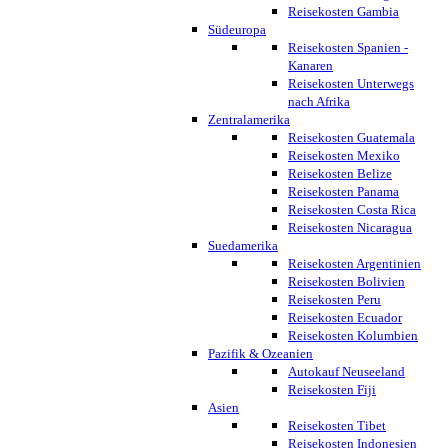
Reisekosten Gambia
Südeuropa
Reisekosten Spanien -
Kanaren
Reisekosten Unterwegs
nach Afrika
Zentralamerika
Reisekosten Guatemala
Reisekosten Mexiko
Reisekosten Belize
Reisekosten Panama
Reisekosten Costa Rica
Reisekosten Nicaragua
Suedamerika
Reisekosten Argentinien
Reisekosten Bolivien
Reisekosten Peru
Reisekosten Ecuador
Reisekosten Kolumbien
Pazifik & Ozeanien
Autokauf Neuseeland
Reisekosten Fiji
Asien
Reisekosten Tibet
Reisekosten Indonesien