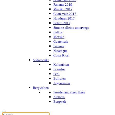
Panama 2019
Mexiko 2017
Guatemala 2017
Honduras 2017
Belize 2017
Simone alleine unterwegs
Belize
Mexiko
Guatemala
Panama
Nicaragua
Costa Rica
Südamerika
Kolumbien
Ecuador
Peru
Bolivien
Argentinien
Bergwelten
Powder and steep lines
Klettern
Bergwelt