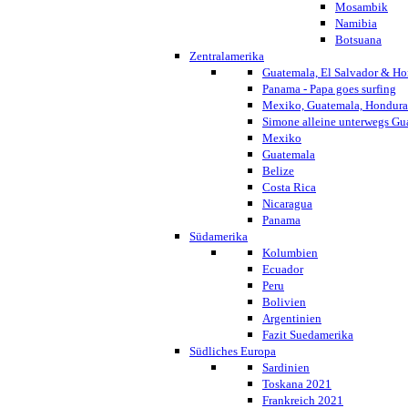
Mosambik
Namibia
Botsuana
Zentralamerika
Guatemala, El Salvador & Ho
Panama - Papa goes surfing
Mexiko, Guatemala, Honduras
Simone alleine unterwegs G
Mexiko
Guatemala
Belize
Costa Rica
Nicaragua
Panama
Südamerika
Kolumbien
Ecuador
Peru
Bolivien
Argentinien
Fazit Suedamerika
Südliches Europa
Sardinien
Toskana 2021
Frankreich 2021