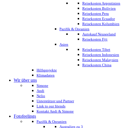
Reisekosten Argentinien
Reisekosten Bolivien
Reisekosten Peru
Reisekosten Ecuador
Reisekosten Kolumbien
Pazifik & Ozeanien
Autokauf Neuseeland
Reisekosten Fiji
Asien
Reisekosten Tibet
Reisekosten Indonesien
Reisekosten Malaysien
Reisekosten China
Hilfsprojekte
Klimadaten
Wir über uns
Simone
Andi
Nelio
Unterstützer und Partner
Link to our friends
Kontakt Andi & Simone
Fotofeelings
Pazifik & Ozeanien
Australien zu 3