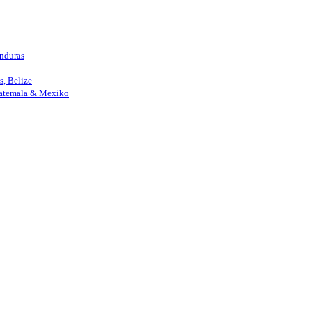
nduras
, Belize
uatemala & Mexiko