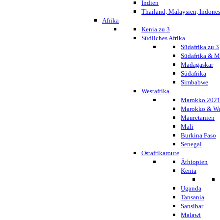
Indien
Thailand, Malaysien, Indone
Afrika
Kenia zu 3
Südliches Afrika
Südafrika zu 3
Südafrika & 
Madagaskar
Südafrika
Simbabwe
Westafrika
Marokko 202
Marokko & We
Mauretanien
Mali
Burkina Faso
Senegal
Ostafrikaroute
Äthiopien
Kenia
Uganda
Tansania
Sansibar
Malawi