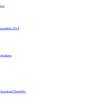
sien
Mosambik 2014
1
stsahara
Autokauf Ostafrika