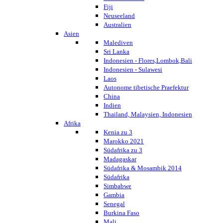
Fiji
Neuseeland
Australien
Asien
Malediven
Sri Lanka
Indonesien - Flores,Lombok,Bali
Indonesien - Sulawesi
Laos
Autonome tibetische Praefektur
China
Indien
Thailand, Malaysien, Indonesien
Afrika
Kenia zu 3
Marokko 2021
Südafrika zu 3
Madagaskar
Südafrika & Mosambik 2014
Südafrika
Simbabwe
Gambia
Senegal
Burkina Faso
Mali