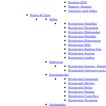
Kroatien-2020
Spanien - Kanaren
Unterwegs nach Afrika
Kosten & Tipps
Afrika
Reisekosten Südafrika
Reisekosten Mosambik
Reisekosten Madagaskar
Reisekosten Marokko
Reisekosten Mauretanien
Reisekosten Mali
Reisekosten Burkina Faso
Reisekosten Senegal
Reisekosten Gambia
Südeuropa
Reisekosten Spanien - Kanar
Reisekosten Unterwegs nach 
Zentralamerika
Reisekosten Guatemala
Reisekosten Mexiko
Reisekosten Belize
Reisekosten Panama
Reisekosten Costa Rica
Reisekosten Nicaragua
Suedamerika