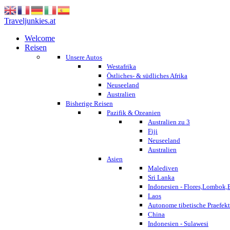
Traveljunkies.at
Welcome
Reisen
Unsere Autos
Westafrika
Östliches- & südliches Afrika
Neuseeland
Australien
Bisherige Reisen
Pazifik & Ozeanien
Australien zu 3
Fiji
Neuseeland
Australien
Asien
Malediven
Sri Lanka
Indonesien - Flores,Lombok,
Laos
Autonome tibetische Praefekt
China
Indonesien - Sulawesi