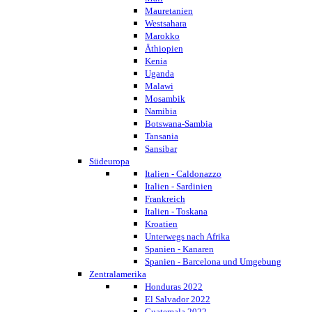
Mauretanien
Westsahara
Marokko
Äthiopien
Kenia
Uganda
Malawi
Mosambik
Namibia
Botswana-Sambia
Tansania
Sansibar
Südeuropa
Italien - Caldonazzo
Italien - Sardinien
Frankreich
Italien - Toskana
Kroatien
Unterwegs nach Afrika
Spanien - Kanaren
Spanien - Barcelona und Umgebung
Zentralamerika
Honduras 2022
El Salvador 2022
Guatemala 2022