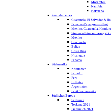
Mosambik
Namibia
Botsuana
Zentralamerika
Guatemala, El Salvador & Ho
Panama - Papa goes surfing
Mexiko, Guatemala, Honduras
Simone alleine unterwegs G
Mexiko
Guatemala
Belize
Costa Rica
Nicaragua
Panama
Südamerika
Kolumbien
Ecuador
Peru
Bolivien
Argentinien
Fazit Suedamerika
Südliches Europa
Sardinien
Toskana 2021
Frankreich 2021