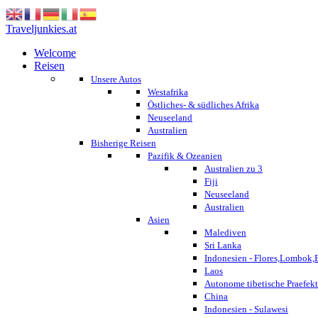
Traveljunkies.at
Welcome
Reisen
Unsere Autos
Westafrika
Östliches- & südliches Afrika
Neuseeland
Australien
Bisherige Reisen
Pazifik & Ozeanien
Australien zu 3
Fiji
Neuseeland
Australien
Asien
Malediven
Sri Lanka
Indonesien - Flores,Lombok,
Laos
Autonome tibetische Praefekt
China
Indonesien - Sulawesi