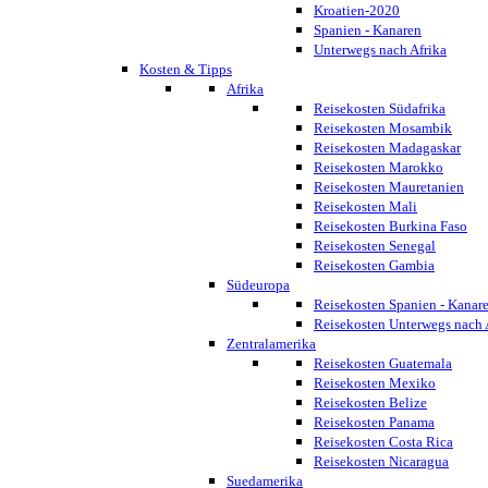
Kroatien-2020
Spanien - Kanaren
Unterwegs nach Afrika
Kosten & Tipps
Afrika
Reisekosten Südafrika
Reisekosten Mosambik
Reisekosten Madagaskar
Reisekosten Marokko
Reisekosten Mauretanien
Reisekosten Mali
Reisekosten Burkina Faso
Reisekosten Senegal
Reisekosten Gambia
Südeuropa
Reisekosten Spanien - Kanar
Reisekosten Unterwegs nach 
Zentralamerika
Reisekosten Guatemala
Reisekosten Mexiko
Reisekosten Belize
Reisekosten Panama
Reisekosten Costa Rica
Reisekosten Nicaragua
Suedamerika