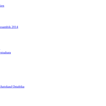
sien
Mosambik 2014
1
stsahara
Autokauf Ostafrika