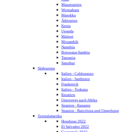
Mauretanien
Westsahara
Marokko
Äthiopien
Kenia
Uganda
Malawi
Mosambik
Namibia
Botswana-Sambia
Tansania
Sansibar
Südeuropa
Italien - Caldonazzo
Italien - Sardinien
Frankreich
Italien - Toskana
Kroatien
Unterwegs nach Afrika
Spanien - Kanaren
Spanien - Barcelona und Umgebung
Zentralamerika
Honduras 2022
El Salvador 2022
Guatemala 2022