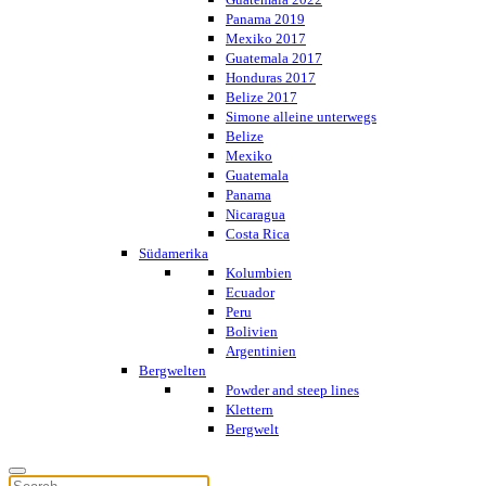
Panama 2019
Mexiko 2017
Guatemala 2017
Honduras 2017
Belize 2017
Simone alleine unterwegs
Belize
Mexiko
Guatemala
Panama
Nicaragua
Costa Rica
Südamerika
Kolumbien
Ecuador
Peru
Bolivien
Argentinien
Bergwelten
Powder and steep lines
Klettern
Bergwelt