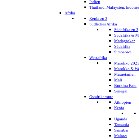
Indien
Thailand, Malaysien, Indone
Afrika
Kenia zu 3
Südliches Afrika
Südafrika zu 3
Südafrika & 
Madagaskar
Südafrika
Simbabwe
Westafrika
Marokko 202
Marokko & We
Mauretanien
Mali
Burkina Faso
Senegal
Ostafrikaroute
Äthiopien
Kenia
Uganda
Tansania
Sansibar
Malawi