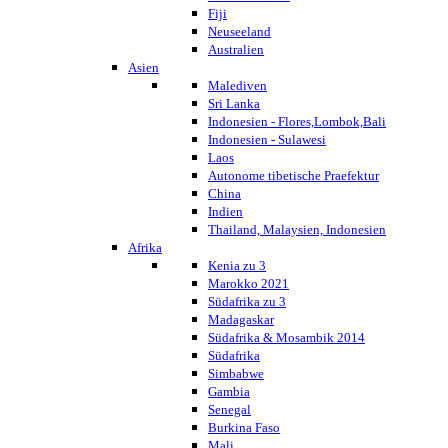
Fiji
Neuseeland
Australien
Asien
Malediven
Sri Lanka
Indonesien - Flores,Lombok,Bali
Indonesien - Sulawesi
Laos
Autonome tibetische Praefektur
China
Indien
Thailand, Malaysien, Indonesien
Afrika
Kenia zu 3
Marokko 2021
Südafrika zu 3
Madagaskar
Südafrika & Mosambik 2014
Südafrika
Simbabwe
Gambia
Senegal
Burkina Faso
Mali