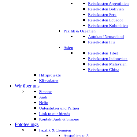
Reisekosten Argentinien
Reisekosten Bolivien
Reisekosten Peru
Reisekosten Ecuador
Reisekosten Kolumbien
Pazifik & Ozeanien
Autokauf Neuseeland
Reisekosten Fiji
Asien
Reisekosten Tibet
Reisekosten Indonesien
Reisekosten Malaysien
Reisekosten China
Hilfsprojekte
Klimadaten
Wir über uns
Simone
Andi
Nelio
Unterstützer und Partner
Link to our friends
Kontakt Andi & Simone
Fotofeelings
Pazifik & Ozeanien
Australien zu 3