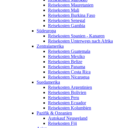
Reisekosten Mauretanien
Reisekosten Mali
Reisekosten Burkina Faso
Reisekosten Senegal
Reisekosten Gambia
Südeuropa
Reisekosten Spanien - Kanaren
Reisekosten Unterwegs nach Afrika
Zentralamerika
Reisekosten Guatemala
Reisekosten Mexiko
Reisekosten Belize
Reisekosten Panama
Reisekosten Costa Rica
Reisekosten Nicaragua
Suedamerika
Reisekosten Argentinien
Reisekosten Bolivien
Reisekosten Peru
Reisekosten Ecuador
Reisekosten Kolumbien
Pazifik & Ozeanien
Autokauf Neuseeland
Reisekosten Fiji