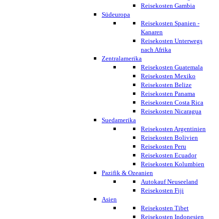
Reisekosten Gambia
Südeuropa
Reisekosten Spanien -
Kanaren
Reisekosten Unterwegs
nach Afrika
Zentralamerika
Reisekosten Guatemala
Reisekosten Mexiko
Reisekosten Belize
Reisekosten Panama
Reisekosten Costa Rica
Reisekosten Nicaragua
Suedamerika
Reisekosten Argentinien
Reisekosten Bolivien
Reisekosten Peru
Reisekosten Ecuador
Reisekosten Kolumbien
Pazifik & Ozeanien
Autokauf Neuseeland
Reisekosten Fiji
Asien
Reisekosten Tibet
Reisekosten Indonesien