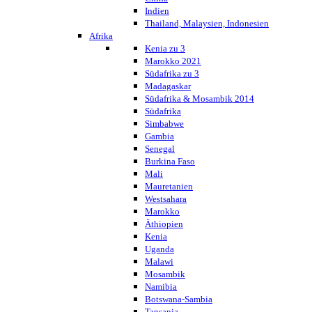
Indien
Thailand, Malaysien, Indonesien
Afrika
Kenia zu 3
Marokko 2021
Südafrika zu 3
Madagaskar
Südafrika & Mosambik 2014
Südafrika
Simbabwe
Gambia
Senegal
Burkina Faso
Mali
Mauretanien
Westsahara
Marokko
Äthiopien
Kenia
Uganda
Malawi
Mosambik
Namibia
Botswana-Sambia
Tansania