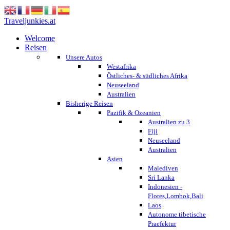
Traveljunkies.at
Welcome
Reisen
Unsere Autos
Westafrika
Östliches- & südliches Afrika
Neuseeland
Australien
Bisherige Reisen
Pazifik & Ozeanien
Australien zu 3
Fiji
Neuseeland
Australien
Asien
Malediven
Sri Lanka
Indonesien -
Flores,Lombok,Bali
Laos
Autonome tibetische
Praefektur