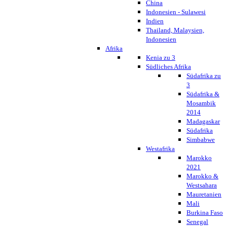
China
Indonesien - Sulawesi
Indien
Thailand, Malaysien,
Indonesien
Afrika
Kenia zu 3
Südliches Afrika
Südafrika zu
3
Südafrika &
Mosambik
2014
Madagaskar
Südafrika
Simbabwe
Westafrika
Marokko
2021
Marokko &
Westsahara
Mauretanien
Mali
Burkina Faso
Senegal