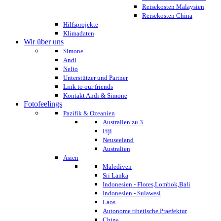
Reisekosten Malaysien
Reisekosten China
Hilfsprojekte
Klimadaten
Wir über uns
Simone
Andi
Nelio
Unterstützer und Partner
Link to our friends
Kontakt Andi & Simone
Fotofeelings
Pazifik & Ozeanien
Australien zu 3
Fiji
Neuseeland
Australien
Asien
Malediven
Sri Lanka
Indonesien - Flores,Lombok,Bali
Indonesien - Sulawesi
Laos
Autonome tibetische Praefektur
China