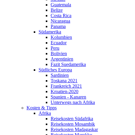
Guatemala
Belize
Costa Rica
Nicaragua
Panama
Südamerika
Kolumbien
Ecuador
Peru
Bolivien
Argentinien
Fazit Suedamerika
Südliches Europa
Sardinien
Toskana 2021
Frankreich 2021
Kroatien-2020
Spanien - Kanaren
Unterwegs nach Afrika
Kosten & Tipps
Afrika
Reisekosten Südafrika
Reisekosten Mosambik
Reisekosten Madagaskar
Reisekosten Marokko