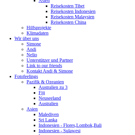
Asien
Reisekosten Tibet
Reisekosten Indonesien
Reisekosten Malaysien
Reisekosten China
Hilfsprojekte
Klimadaten
Wir über uns
Simone
Andi
Nelio
Unterstützer und Partner
Link to our friends
Kontakt Andi & Simone
Fotofeelings
Pazifik & Ozeanien
Australien zu 3
Fiji
Neuseeland
Australien
Asien
Malediven
Sri Lanka
Indonesien - Flores,Lombok,Bali
Indonesien - Sulawesi