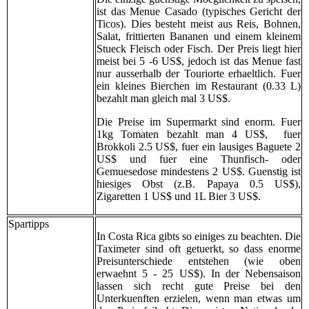
ist das Menue Casado (typisches Gericht der
Ticos). Dies besteht meist aus Reis, Bohnen,
Salat, frittierten Bananen und einem kleinem
Stueck Fleisch oder Fisch. Der Preis liegt hier
meist bei 5 -6 US$, jedoch ist das Menue fast
nur ausserhalb der Touriorte erhaeltlich. Fuer
ein kleines Bierchen im Restaurant (0.33 L)
bezahlt man gleich mal 3 US$.
Die Preise im Supermarkt sind enorm. Fuer
1kg Tomaten bezahlt man 4 US$, fuer
Brokkoli 2.5 US$, fuer ein lausiges Baguete 2
US$ und fuer eine Thunfisch- oder
Gemuesedose mindestens 2 US$. Guenstig ist
hiesiges Obst (z.B. Papaya 0.5 US$),
Zigaretten 1 US$ und 1L Bier 3 US$.
Spartipps
In Costa Rica gibts so einiges zu beachten. Die
Taximeter sind oft getuerkt, so dass enorme
Preisunterschiede entstehen (wie oben
erwaehnt 5 - 25 US$). In der Nebensaison
lassen sich recht gute Preise bei den
Unterkuenften erzielen, wenn man etwas um