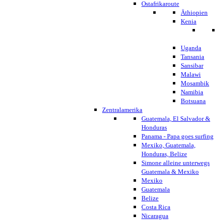
Ostafrikaroute
Äthiopien
Kenia
Uganda
Tansania
Sansibar
Malawi
Mosambik
Namibia
Botsuana
Zentralamerika
Guatemala, El Salvador &
Honduras
Panama - Papa goes surfing
Mexiko, Guatemala,
Honduras, Belize
Simone alleine unterwegs
Guatemala & Mexiko
Mexiko
Guatemala
Belize
Costa Rica
Nicaragua