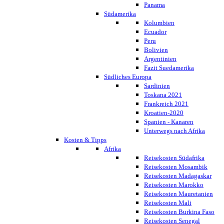
Panama
Südamerika
Kolumbien
Ecuador
Peru
Bolivien
Argentinien
Fazit Suedamerika
Südliches Europa
Sardinien
Toskana 2021
Frankreich 2021
Kroatien-2020
Spanien - Kanaren
Unterwegs nach Afrika
Kosten & Tipps
Afrika
Reisekosten Südafrika
Reisekosten Mosambik
Reisekosten Madagaskar
Reisekosten Marokko
Reisekosten Mauretanien
Reisekosten Mali
Reisekosten Burkina Faso
Reisekosten Senegal