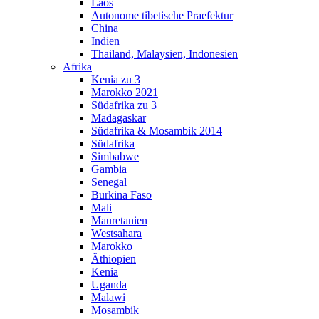
Laos
Autonome tibetische Praefektur
China
Indien
Thailand, Malaysien, Indonesien
Afrika
Kenia zu 3
Marokko 2021
Südafrika zu 3
Madagaskar
Südafrika & Mosambik 2014
Südafrika
Simbabwe
Gambia
Senegal
Burkina Faso
Mali
Mauretanien
Westsahara
Marokko
Äthiopien
Kenia
Uganda
Malawi
Mosambik