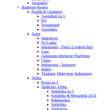
Australien
Bisherige Reisen
Pazifik & Ozeanien
Australien zu 3
Fiji
Neuseeland
Australien
Asien
Malediven
Sri Lanka
Indonesien - Flores,Lombok,Bali
Laos
Autonome tibetische Praefektur
China
Indonesien - Sulawesi
Indien
Thailand, Malaysien, Indonesien
Afrika
Kenia zu 3
Südliches Afrika
Südafrika zu 3
Südafrika & Mosambik 2014
Madagaskar
Südafrika
Simbabwe