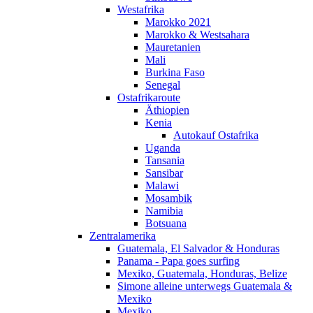
Westafrika
Marokko 2021
Marokko & Westsahara
Mauretanien
Mali
Burkina Faso
Senegal
Ostafrikaroute
Äthiopien
Kenia
Autokauf Ostafrika
Uganda
Tansania
Sansibar
Malawi
Mosambik
Namibia
Botsuana
Zentralamerika
Guatemala, El Salvador & Honduras
Panama - Papa goes surfing
Mexiko, Guatemala, Honduras, Belize
Simone alleine unterwegs Guatemala &
Mexiko
Mexiko