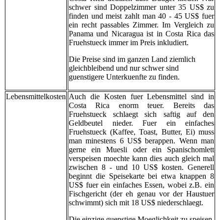
schwer sind Doppelzimmer unter 35 US$ zu
finden und meist zahlt man 40 - 45 US$ fuer
ein recht passables Zimmer. Im Vergleich zu
Panama und Nicaragua ist in Costa Rica das
Fruehstueck immer im Preis inkludiert.
Die Preise sind im ganzen Land ziemlich
gleichbleibend und nur schwer sind
guenstigere Unterkuenfte zu finden.
Lebensmittelkosten
Auch die Kosten fuer Lebensmittel sind in
Costa Rica enorm teuer. Bereits das
Fruehstueck schlaegt sich saftig auf den
Geldbeutel nieder. Fuer ein einfaches
Fruehstueck (Kaffee, Toast, Butter, Ei) muss
man minestens 6 US$ berappen. Wenn man
gerne ein Muesli oder ein Spanischomlett
verspeisen moechte kann dies auch gleich mal
zwischen 8 - und 10 US$ kosten. Generell
beginnt die Speisekarte bei etwa knappen 8
US$ fuer ein einfaches Essen, wobei z.B. ein
Fischgericht (der eh genau vor der Haustuer
schwimmt) sich mit 18 US$ niederschlaegt.
Die einzige guenstige Moeglichkeit zu speisen,