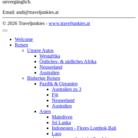
unvergänglich.
Email: andi@traveljunkies.at
© 2026 Traveljunkies -
www.traveljunkies.at
Welcome
Reisen
Unsere Autos
Westafrika
Östliches- & südliches Afrika
Neuseeland
Australien
Bisherige Reisen
Pazifik & Ozeanien
Australien zu 3
Fiji
Neuseeland
Australien
Asien
Malediven
Sri Lanka
Indonesien - Flores,Lombok,Bali
Laos