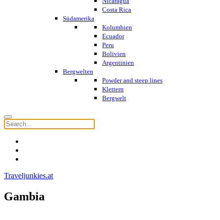
Nicaragua
Costa Rica
Südamerika
Kolumbien
Ecuador
Peru
Bolivien
Argentinien
Bergwelten
Powder and steep lines
Klettern
Bergwelt
Traveljunkies.at
Gambia