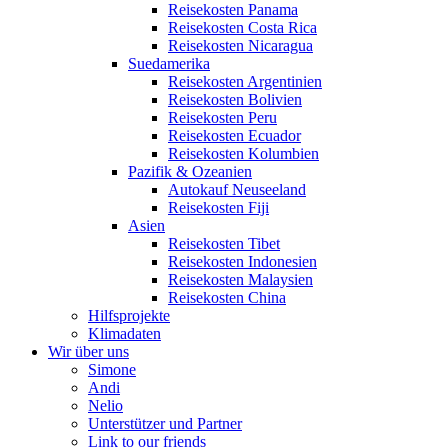
Reisekosten Panama
Reisekosten Costa Rica
Reisekosten Nicaragua
Suedamerika
Reisekosten Argentinien
Reisekosten Bolivien
Reisekosten Peru
Reisekosten Ecuador
Reisekosten Kolumbien
Pazifik & Ozeanien
Autokauf Neuseeland
Reisekosten Fiji
Asien
Reisekosten Tibet
Reisekosten Indonesien
Reisekosten Malaysien
Reisekosten China
Hilfsprojekte
Klimadaten
Wir über uns
Simone
Andi
Nelio
Unterstützer und Partner
Link to our friends