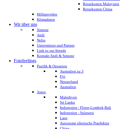
Reisekosten Malaysien
Reisekosten China
Hilfsprojekte
Klimadaten
Wir über uns
Simone
Andi
Nelio
Unterstützer und Partner
Link to our friends
Kontakt Andi & Simone
Fotofeelings
Pazifik & Ozeanien
Australien zu 3
Fiji
Neuseeland
Australien
Asien
Malediven
Sri Lanka
Indonesien - Flores,Lombok,Bali
Indonesien - Sulawesi
Laos
Autonome tibetische Praefektur
China