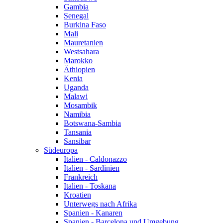
Gambia
Senegal
Burkina Faso
Mali
Mauretanien
Westsahara
Marokko
Äthiopien
Kenia
Uganda
Malawi
Mosambik
Namibia
Botswana-Sambia
Tansania
Sansibar
Südeuropa
Italien - Caldonazzo
Italien - Sardinien
Frankreich
Italien - Toskana
Kroatien
Unterwegs nach Afrika
Spanien - Kanaren
Spanien - Barcelona und Umgebung