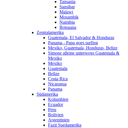
Tansania
Sansibar
Malawi
Mosambik
Namibia
Botsuana
Zentralamerika
Guatemala, El Salvador & Honduras
Panama - Papa goes surfing
Mexiko, Guatemala, Honduras, Belize
Simone alleine unterwegs Guatemala &
Mexiko
Mexiko
Guatemala
Belize
Costa Rica
Nicaragua
Panama
Südamerika
Kolumbien
Ecuador
Peru
Bolivien
Argentinien
Fazit Suedamerika