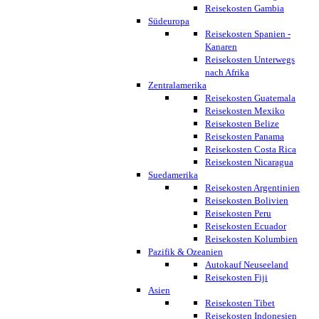
Reisekosten Gambia
Südeuropa
Reisekosten Spanien -
Kanaren
Reisekosten Unterwegs
nach Afrika
Zentralamerika
Reisekosten Guatemala
Reisekosten Mexiko
Reisekosten Belize
Reisekosten Panama
Reisekosten Costa Rica
Reisekosten Nicaragua
Suedamerika
Reisekosten Argentinien
Reisekosten Bolivien
Reisekosten Peru
Reisekosten Ecuador
Reisekosten Kolumbien
Pazifik & Ozeanien
Autokauf Neuseeland
Reisekosten Fiji
Asien
Reisekosten Tibet
Reisekosten Indonesien