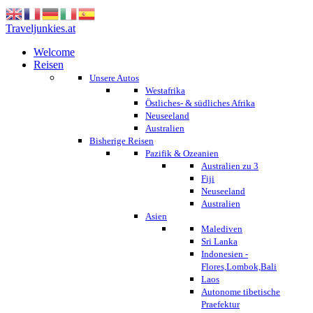
Traveljunkies.at
Welcome
Reisen
Unsere Autos
Westafrika
Östliches- & südliches Afrika
Neuseeland
Australien
Bisherige Reisen
Pazifik & Ozeanien
Australien zu 3
Fiji
Neuseeland
Australien
Asien
Malediven
Sri Lanka
Indonesien -
Flores,Lombok,Bali
Laos
Autonome tibetische
Praefektur