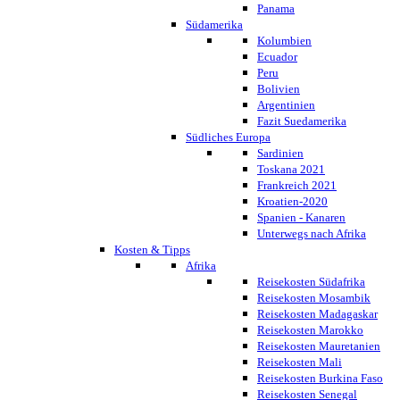
Panama
Südamerika
Kolumbien
Ecuador
Peru
Bolivien
Argentinien
Fazit Suedamerika
Südliches Europa
Sardinien
Toskana 2021
Frankreich 2021
Kroatien-2020
Spanien - Kanaren
Unterwegs nach Afrika
Kosten & Tipps
Afrika
Reisekosten Südafrika
Reisekosten Mosambik
Reisekosten Madagaskar
Reisekosten Marokko
Reisekosten Mauretanien
Reisekosten Mali
Reisekosten Burkina Faso
Reisekosten Senegal