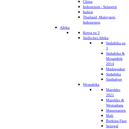
China
Indonesien - Sulawesi
Indien
Thailand, Malaysien,
Indonesien
Afrika
Kenia zu 3
Südliches Afrika
Südafrika zu
3
Südafrika &
Mosambik
2014
Madagaskar
Südafrika
Simbabwe
Westafrika
Marokko
2021
Marokko &
Westsahara
Mauretanien
Mali
Burkina Faso
Senegal