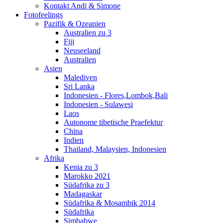
Kontakt Andi & Simone
Fotofeelings
Pazifik & Ozeanien
Australien zu 3
Fiji
Neuseeland
Australien
Asien
Malediven
Sri Lanka
Indonesien - Flores,Lombok,Bali
Indonesien - Sulawesi
Laos
Autonome tibetische Praefektur
China
Indien
Thailand, Malaysien, Indonesien
Afrika
Kenia zu 3
Marokko 2021
Südafrika zu 3
Madagaskar
Südafrika & Mosambik 2014
Südafrika
Simbabwe