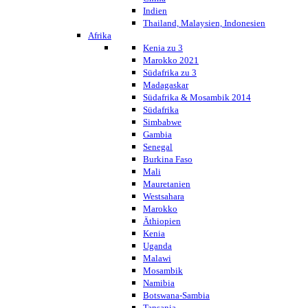
Indien
Thailand, Malaysien, Indonesien
Afrika
Kenia zu 3
Marokko 2021
Südafrika zu 3
Madagaskar
Südafrika & Mosambik 2014
Südafrika
Simbabwe
Gambia
Senegal
Burkina Faso
Mali
Mauretanien
Westsahara
Marokko
Äthiopien
Kenia
Uganda
Malawi
Mosambik
Namibia
Botswana-Sambia
Tansania