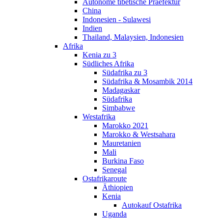
Autonome tibetische Praefektur
China
Indonesien - Sulawesi
Indien
Thailand, Malaysien, Indonesien
Afrika
Kenia zu 3
Südliches Afrika
Südafrika zu 3
Südafrika & Mosambik 2014
Madagaskar
Südafrika
Simbabwe
Westafrika
Marokko 2021
Marokko & Westsahara
Mauretanien
Mali
Burkina Faso
Senegal
Ostafrikaroute
Äthiopien
Kenia
Autokauf Ostafrika
Uganda