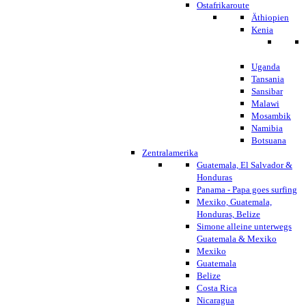
Ostafrikaroute
Äthiopien
Kenia
Uganda
Tansania
Sansibar
Malawi
Mosambik
Namibia
Botsuana
Zentralamerika
Guatemala, El Salvador &
Honduras
Panama - Papa goes surfing
Mexiko, Guatemala,
Honduras, Belize
Simone alleine unterwegs
Guatemala & Mexiko
Mexiko
Guatemala
Belize
Costa Rica
Nicaragua