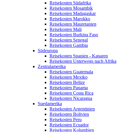
Reisekosten Südafrika
Reisekosten Mosambik
Reisekosten Madagaskar
Reisekosten Marokko
Reisekosten Mauretanien
Reisekosten Mali
Reisekosten Burkina Faso
Reisekosten Senegal
Reisekosten Gambia
Südeuropa
Reisekosten Spanien - Kanaren
Reisekosten Unterwegs nach Afrika
Zentralamerika
Reisekosten Guatemala
Reisekosten Mexiko
Reisekosten Belize
Reisekosten Panama
Reisekosten Costa Rica
Reisekosten Nicaragua
Suedamerika
Reisekosten Argentinien
Reisekosten Bolivien
Reisekosten Peru
Reisekosten Ecuador
Reisekosten Kolumbien