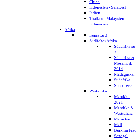
China
Indonesien - Sulawesi
Indien
Thailand, Malaysien,
Indonesien
Afrika
Kenia zu 3
Südliches Afrika
Südafrika zu
3
Südafrika &
Mosambik
2014
Madagaskar
Südafrika
Simbabwe
Westafrika
Marokko
2021
Marokko &
Westsahara
Mauretanien
Mali
Burkina Faso
Senegal