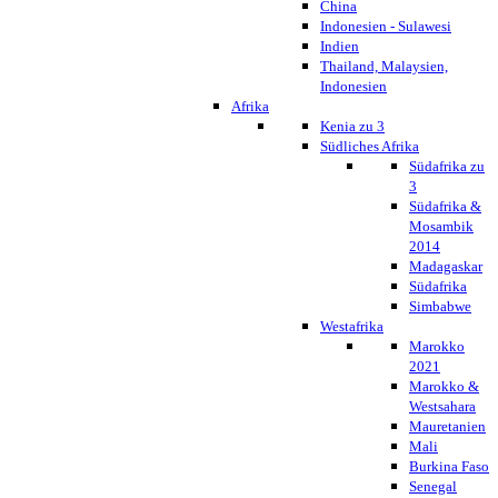
China
Indonesien - Sulawesi
Indien
Thailand, Malaysien,
Indonesien
Afrika
Kenia zu 3
Südliches Afrika
Südafrika zu
3
Südafrika &
Mosambik
2014
Madagaskar
Südafrika
Simbabwe
Westafrika
Marokko
2021
Marokko &
Westsahara
Mauretanien
Mali
Burkina Faso
Senegal