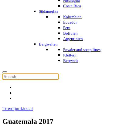
Nicaragua
Costa Rica
Südamerika
Kolumbien
Ecuador
Peru
Bolivien
Argentinien
Bergwelten
Powder and steep lines
Klettern
Bergwelt
Traveljunkies.at
Guatemala 2017