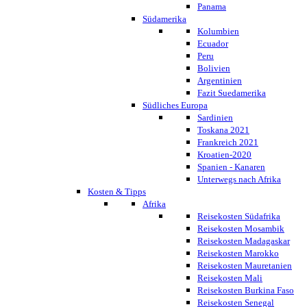
Panama
Südamerika
Kolumbien
Ecuador
Peru
Bolivien
Argentinien
Fazit Suedamerika
Südliches Europa
Sardinien
Toskana 2021
Frankreich 2021
Kroatien-2020
Spanien - Kanaren
Unterwegs nach Afrika
Kosten & Tipps
Afrika
Reisekosten Südafrika
Reisekosten Mosambik
Reisekosten Madagaskar
Reisekosten Marokko
Reisekosten Mauretanien
Reisekosten Mali
Reisekosten Burkina Faso
Reisekosten Senegal