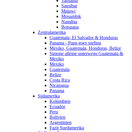
Tansania
Sansibar
Malawi
Mosambik
Namibia
Botsuana
Zentralamerika
Guatemala, El Salvador & Honduras
Panama - Papa goes surfing
Mexiko, Guatemala, Honduras, Belize
Simone alleine unterwegs Guatemala &
Mexiko
Mexiko
Guatemala
Belize
Costa Rica
Nicaragua
Panama
Südamerika
Kolumbien
Ecuador
Peru
Bolivien
Argentinien
Fazit Suedamerika