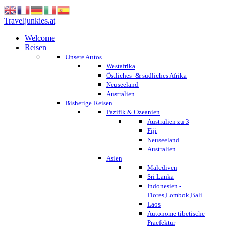
Traveljunkies.at
Welcome
Reisen
Unsere Autos
Westafrika
Östliches- & südliches Afrika
Neuseeland
Australien
Bisherige Reisen
Pazifik & Ozeanien
Australien zu 3
Fiji
Neuseeland
Australien
Asien
Malediven
Sri Lanka
Indonesien -
Flores,Lombok,Bali
Laos
Autonome tibetische
Praefektur