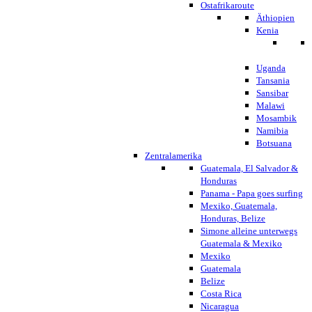
Ostafrikaroute
Äthiopien
Kenia
Uganda
Tansania
Sansibar
Malawi
Mosambik
Namibia
Botsuana
Zentralamerika
Guatemala, El Salvador &
Honduras
Panama - Papa goes surfing
Mexiko, Guatemala,
Honduras, Belize
Simone alleine unterwegs
Guatemala & Mexiko
Mexiko
Guatemala
Belize
Costa Rica
Nicaragua