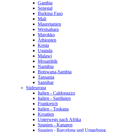
Gambia
Senegal
Burkina Faso
Mali
Mauretanien
Westsahara
Marokko
Äthiopien
Kenia
Uganda
Malawi
Mosambik
Namibia
Botswana-Sambia
Tansania
Sansibar
Südeuropa
Italien - Caldonazzo
Italien - Sardinien
Frankreich
Italien - Toskana
Kroatien
Unterwegs nach Afrika
Spanien - Kanaren
Spanien - Barcelona und Umgebung