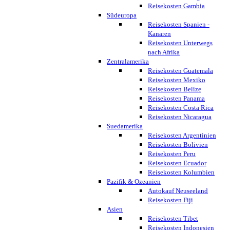
Reisekosten Gambia
Südeuropa
Reisekosten Spanien -
Kanaren
Reisekosten Unterwegs
nach Afrika
Zentralamerika
Reisekosten Guatemala
Reisekosten Mexiko
Reisekosten Belize
Reisekosten Panama
Reisekosten Costa Rica
Reisekosten Nicaragua
Suedamerika
Reisekosten Argentinien
Reisekosten Bolivien
Reisekosten Peru
Reisekosten Ecuador
Reisekosten Kolumbien
Pazifik & Ozeanien
Autokauf Neuseeland
Reisekosten Fiji
Asien
Reisekosten Tibet
Reisekosten Indonesien