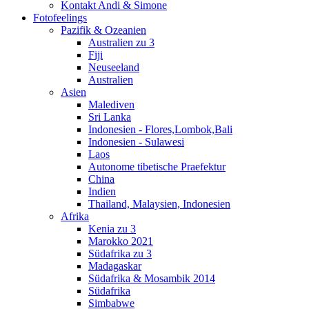
Kontakt Andi & Simone
Fotofeelings
Pazifik & Ozeanien
Australien zu 3
Fiji
Neuseeland
Australien
Asien
Malediven
Sri Lanka
Indonesien - Flores,Lombok,Bali
Indonesien - Sulawesi
Laos
Autonome tibetische Praefektur
China
Indien
Thailand, Malaysien, Indonesien
Afrika
Kenia zu 3
Marokko 2021
Südafrika zu 3
Madagaskar
Südafrika & Mosambik 2014
Südafrika
Simbabwe