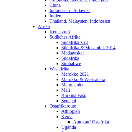
China
Indonesien - Sulawesi
Indien
Thailand, Malaysien, Indonesien
Afrika
Kenia zu 3
Südliches Afrika
Südafrika zu 3
Südafrika & Mosambik 2014
Madagaskar
Südafrika
Simbabwe
Westafrika
Marokko 2021
Marokko & Westsahara
Mauretanien
Mali
Burkina Faso
Senegal
Ostafrikaroute
Äthiopien
Kenia
Autokauf Ostafrika
Uganda