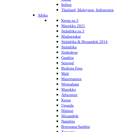
Indien
Thailand, Malaysien, Indonesien
Afrika
Kenia zu 3
Marokko 2021
Südafrika zu 3
Madagaskar
Südafrika & Mosambik 2014
Südafrika
Simbabwe
Gambia
Senegal
Burkina Faso
Mali
Mauretanien
Westsahara
Marokko
Äthiopien
Kenia
Uganda
Malawi
Mosambik
Namibia
Botswana-Sambia
Tansania