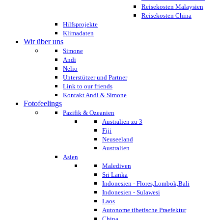
Reisekosten Malaysien
Reisekosten China
Hilfsprojekte
Klimadaten
Wir über uns
Simone
Andi
Nelio
Unterstützer und Partner
Link to our friends
Kontakt Andi & Simone
Fotofeelings
Pazifik & Ozeanien
Australien zu 3
Fiji
Neuseeland
Australien
Asien
Malediven
Sri Lanka
Indonesien - Flores,Lombok,Bali
Indonesien - Sulawesi
Laos
Autonome tibetische Praefektur
China