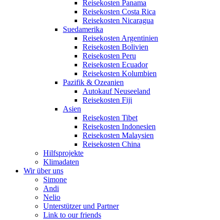
Reisekosten Panama
Reisekosten Costa Rica
Reisekosten Nicaragua
Suedamerika
Reisekosten Argentinien
Reisekosten Bolivien
Reisekosten Peru
Reisekosten Ecuador
Reisekosten Kolumbien
Pazifik & Ozeanien
Autokauf Neuseeland
Reisekosten Fiji
Asien
Reisekosten Tibet
Reisekosten Indonesien
Reisekosten Malaysien
Reisekosten China
Hilfsprojekte
Klimadaten
Wir über uns
Simone
Andi
Nelio
Unterstützer und Partner
Link to our friends