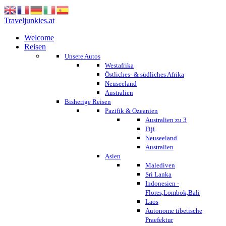
Traveljunkies.at
Welcome
Reisen
Unsere Autos
Westafrika
Östliches- & südliches Afrika
Neuseeland
Australien
Bisherige Reisen
Pazifik & Ozeanien
Australien zu 3
Fiji
Neuseeland
Australien
Asien
Malediven
Sri Lanka
Indonesien -
Flores,Lombok,Bali
Laos
Autonome tibetische
Praefektur