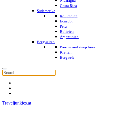
Nicaragua
Costa Rica
Südamerika
Kolumbien
Ecuador
Peru
Bolivien
Argentinien
Bergwelten
Powder and steep lines
Klettern
Bergwelt
Traveljunkies.at