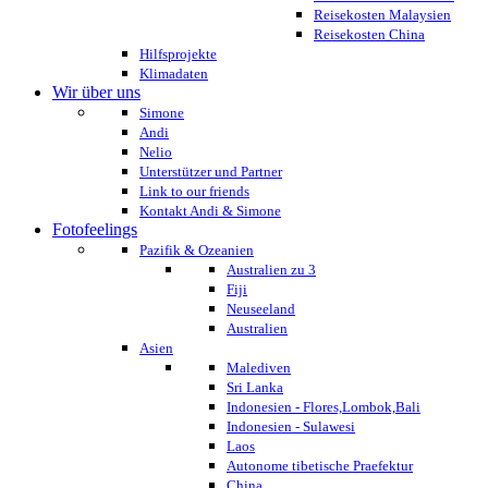
Reisekosten Malaysien
Reisekosten China
Hilfsprojekte
Klimadaten
Wir über uns
Simone
Andi
Nelio
Unterstützer und Partner
Link to our friends
Kontakt Andi & Simone
Fotofeelings
Pazifik & Ozeanien
Australien zu 3
Fiji
Neuseeland
Australien
Asien
Malediven
Sri Lanka
Indonesien - Flores,Lombok,Bali
Indonesien - Sulawesi
Laos
Autonome tibetische Praefektur
China