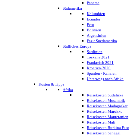
Panama
Südamerika
Kolumbien
Ecuador
Peru
Bolivien
Argentinien
Fazit Suedamerika
Südliches Europa
Sardinien
Toskana 2021
Frankreich 2021
Kroatien-2020
Spanien - Kanaren
Unterwegs nach Afrika
Kosten & Tipps
Afrika
Reisekosten Südafrika
Reisekosten Mosambik
Reisekosten Madagaskar
Reisekosten Marokko
Reisekosten Mauretanien
Reisekosten Mali
Reisekosten Burkina Faso
Reisekosten Senegal