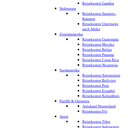
Reisekosten Gambia
Südeuropa
Reisekosten Spanien -
Kanaren
Reisekosten Unterwegs
nach Afrika
Zentralamerika
Reisekosten Guatemala
Reisekosten Mexiko
Reisekosten Belize
Reisekosten Panama
Reisekosten Costa Rica
Reisekosten Nicaragua
Suedamerika
Reisekosten Argentinien
Reisekosten Bolivien
Reisekosten Peru
Reisekosten Ecuador
Reisekosten Kolumbien
Pazifik & Ozeanien
Autokauf Neuseeland
Reisekosten Fiji
Asien
Reisekosten Tibet
Reisekosten Indonesien