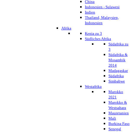
China
Indonesien - Sulawesi
Indien
Thailand, Malaysien,
Indonesien
Afrika
Kenia zu 3
Südliches Afrika
Südafrika zu
3
Südafrika &
Mosambik
2014
Madagaskar
Südafrika
Simbabwe
Westafrika
Marokko
2021
Marokko &
Westsahara
Mauretanien
Mali
Burkina Faso
Senegal