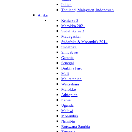
Indien
Thailand, Malaysien, Indonesien
Afrika
Kenia zu 3
Marokko 2021
Südafrika zu 3
Madagaskar
Südafrika & Mosambik 2014
Südafrika
Simbabwe
Gambia
Senegal
Burkina Faso
Mali
Mauretanien
Westsahara
Marokko
Äthiopien
Kenia
Uganda
Malawi
Mosambik
Namibia
Botswana-Sambia
Tansania