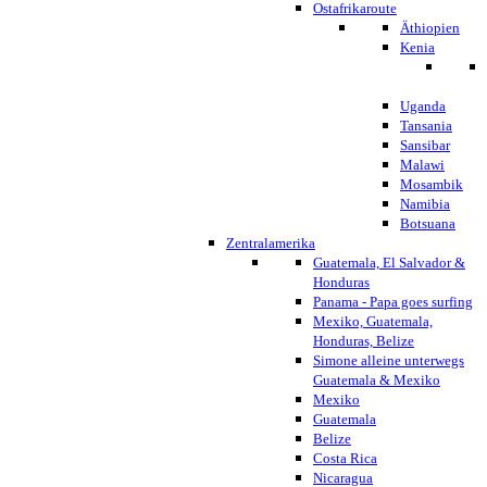
Ostafrikaroute
Äthiopien
Kenia
Uganda
Tansania
Sansibar
Malawi
Mosambik
Namibia
Botsuana
Zentralamerika
Guatemala, El Salvador &
Honduras
Panama - Papa goes surfing
Mexiko, Guatemala,
Honduras, Belize
Simone alleine unterwegs
Guatemala & Mexiko
Mexiko
Guatemala
Belize
Costa Rica
Nicaragua