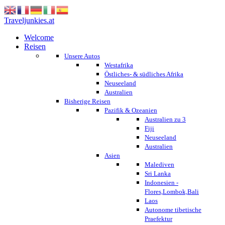
Traveljunkies.at
Welcome
Reisen
Unsere Autos
Westafrika
Östliches- & südliches Afrika
Neuseeland
Australien
Bisherige Reisen
Pazifik & Ozeanien
Australien zu 3
Fiji
Neuseeland
Australien
Asien
Malediven
Sri Lanka
Indonesien -
Flores,Lombok,Bali
Laos
Autonome tibetische
Praefektur