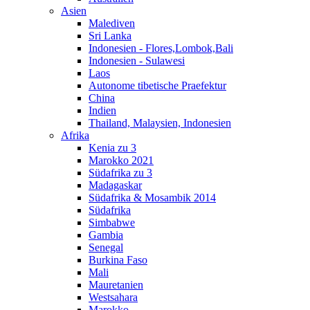
Asien
Malediven
Sri Lanka
Indonesien - Flores,Lombok,Bali
Indonesien - Sulawesi
Laos
Autonome tibetische Praefektur
China
Indien
Thailand, Malaysien, Indonesien
Afrika
Kenia zu 3
Marokko 2021
Südafrika zu 3
Madagaskar
Südafrika & Mosambik 2014
Südafrika
Simbabwe
Gambia
Senegal
Burkina Faso
Mali
Mauretanien
Westsahara
Marokko