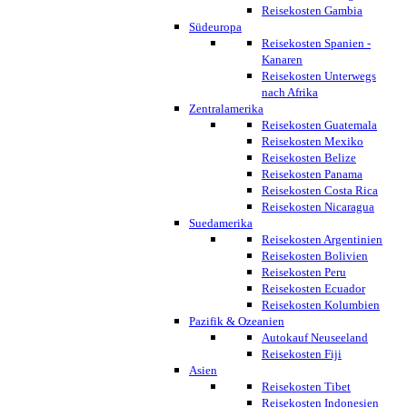
Reisekosten Gambia
Südeuropa
Reisekosten Spanien -
Kanaren
Reisekosten Unterwegs
nach Afrika
Zentralamerika
Reisekosten Guatemala
Reisekosten Mexiko
Reisekosten Belize
Reisekosten Panama
Reisekosten Costa Rica
Reisekosten Nicaragua
Suedamerika
Reisekosten Argentinien
Reisekosten Bolivien
Reisekosten Peru
Reisekosten Ecuador
Reisekosten Kolumbien
Pazifik & Ozeanien
Autokauf Neuseeland
Reisekosten Fiji
Asien
Reisekosten Tibet
Reisekosten Indonesien