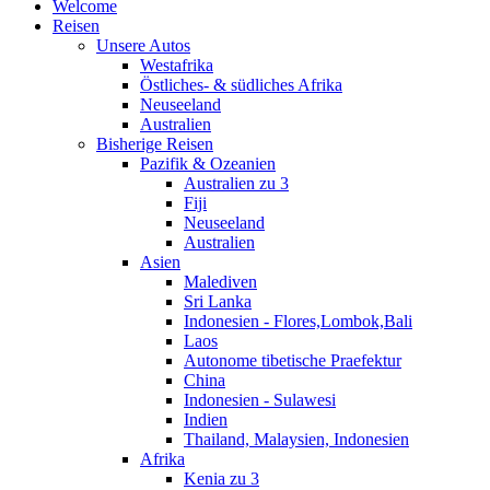
Welcome
Reisen
Unsere Autos
Westafrika
Östliches- & südliches Afrika
Neuseeland
Australien
Bisherige Reisen
Pazifik & Ozeanien
Australien zu 3
Fiji
Neuseeland
Australien
Asien
Malediven
Sri Lanka
Indonesien - Flores,Lombok,Bali
Laos
Autonome tibetische Praefektur
China
Indonesien - Sulawesi
Indien
Thailand, Malaysien, Indonesien
Afrika
Kenia zu 3