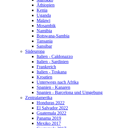
Äthiopien
Kenia
Uganda
Malawi
Mosambik
Namibia
Botswana-Sambia
Tansania
Sansibar
Südeuropa
Italien - Caldonazzo
Italien - Sardinien
Frankreich
Italien - Toskana
Kroatien
Unterwegs nach Afrika
Spanien - Kanaren
Spanien - Barcelona und Umgebung
Zentralamerika
Honduras 2022
El Salvador 2022
Guatemala 2022
Panama 2019
Mexiko 2017