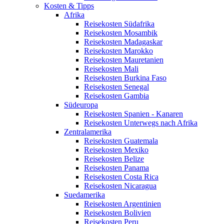
Kosten & Tipps
Afrika
Reisekosten Südafrika
Reisekosten Mosambik
Reisekosten Madagaskar
Reisekosten Marokko
Reisekosten Mauretanien
Reisekosten Mali
Reisekosten Burkina Faso
Reisekosten Senegal
Reisekosten Gambia
Südeuropa
Reisekosten Spanien - Kanaren
Reisekosten Unterwegs nach Afrika
Zentralamerika
Reisekosten Guatemala
Reisekosten Mexiko
Reisekosten Belize
Reisekosten Panama
Reisekosten Costa Rica
Reisekosten Nicaragua
Suedamerika
Reisekosten Argentinien
Reisekosten Bolivien
Reisekosten Peru