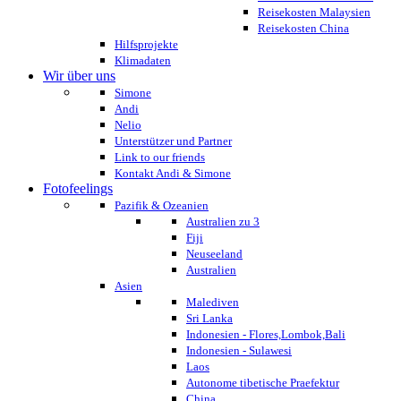
Reisekosten Malaysien
Reisekosten China
Hilfsprojekte
Klimadaten
Wir über uns
Simone
Andi
Nelio
Unterstützer und Partner
Link to our friends
Kontakt Andi & Simone
Fotofeelings
Pazifik & Ozeanien
Australien zu 3
Fiji
Neuseeland
Australien
Asien
Malediven
Sri Lanka
Indonesien - Flores,Lombok,Bali
Indonesien - Sulawesi
Laos
Autonome tibetische Praefektur
China