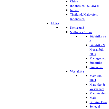
China
Indonesien - Sulawesi
Indien
Thailand, Malaysien,
Indonesien
Afrika
Kenia zu 3
Südliches Afrika
Südafrika zu
3
Südafrika &
Mosambik
2014
Madagaskar
Südafrika
Simbabwe
Westafrika
Marokko
2021
Marokko &
Westsahara
Mauretanien
Mali
Burkina Faso
Senegal