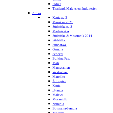
Indien
Thailand, Malaysien, Indonesien
Afrika
Kenia zu 3
Marokko 2021
Südafrika zu 3
Madagaskar
Südafrika & Mosambik 2014
Südafrika
Simbabwe
Gambia
Senegal
Burkina Faso
Mali
Mauretanien
Westsahara
Marokko
Äthiopien
Kenia
Uganda
Malawi
Mosambik
Namibia
Botswana-Sambia
Tansania