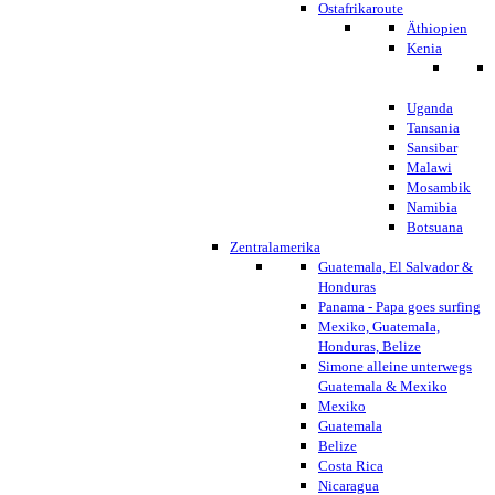
Ostafrikaroute
Äthiopien
Kenia
Uganda
Tansania
Sansibar
Malawi
Mosambik
Namibia
Botsuana
Zentralamerika
Guatemala, El Salvador &
Honduras
Panama - Papa goes surfing
Mexiko, Guatemala,
Honduras, Belize
Simone alleine unterwegs
Guatemala & Mexiko
Mexiko
Guatemala
Belize
Costa Rica
Nicaragua