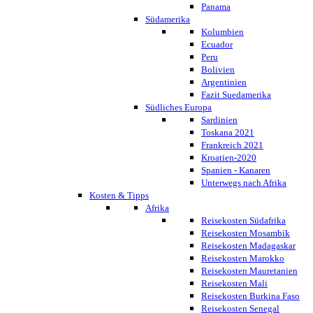
Panama
Südamerika
Kolumbien
Ecuador
Peru
Bolivien
Argentinien
Fazit Suedamerika
Südliches Europa
Sardinien
Toskana 2021
Frankreich 2021
Kroatien-2020
Spanien - Kanaren
Unterwegs nach Afrika
Kosten & Tipps
Afrika
Reisekosten Südafrika
Reisekosten Mosambik
Reisekosten Madagaskar
Reisekosten Marokko
Reisekosten Mauretanien
Reisekosten Mali
Reisekosten Burkina Faso
Reisekosten Senegal