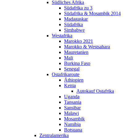
Südliches Afrika
Südafrika zu 3
Südafrika & Mosambik 2014
Madagaskar
Südafrika
Simbabwe
Westafrika
Marokko 2021
Marokko & Westsahara
Mauretanien
Mali
Burkina Faso
Senegal
Ostafrikaroute
Äthiopien
Kenia
Autokauf Ostafrika
Uganda
Tansania
Sansibar
Malawi
Mosambik
Namibia
Botsuana
Zentralamerika