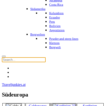
Nicaragua
Costa Rica
Südamerika
Kolumbien
Ecuador
Peru
Bolivien
Argentinien
Bergwelten
Powder and steep lines
Klettern
Bergwelt
Traveljunkies.at
Südeuropa
Caldonazzo
Sardinien