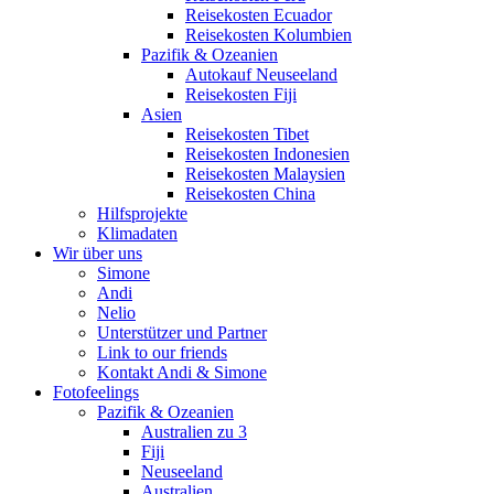
Reisekosten Ecuador
Reisekosten Kolumbien
Pazifik & Ozeanien
Autokauf Neuseeland
Reisekosten Fiji
Asien
Reisekosten Tibet
Reisekosten Indonesien
Reisekosten Malaysien
Reisekosten China
Hilfsprojekte
Klimadaten
Wir über uns
Simone
Andi
Nelio
Unterstützer und Partner
Link to our friends
Kontakt Andi & Simone
Fotofeelings
Pazifik & Ozeanien
Australien zu 3
Fiji
Neuseeland
Australien