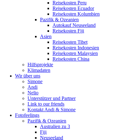
Reisekosten Peru
Reisekosten Ecuador
Reisekosten Kolumbien
Pazifik & Ozeanien
Autokauf Neuseeland
Reisekosten Fiji
Asien
Reisekosten Tibet
Reisekosten Indonesien
Reisekosten Malaysien
Reisekosten China
Hilfsprojekte
Klimadaten
Wir über uns
Simone
Andi
Nelio
Unterstützer und Partner
Link to our friends
Kontakt Andi & Simone
Fotofeelings
Pazifik & Ozeanien
Australien zu 3
Fiji
Neuseeland