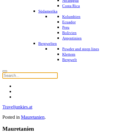
Nicaragua
Costa Rica
Südamerika
Kolumbien
Ecuador
Peru
Bolivien
Argentinien
Bergwelten
Powder and steep lines
Klettern
Bergwelt
Traveljunkies.at
Posted in
Mauretanien
.
Mauretanien