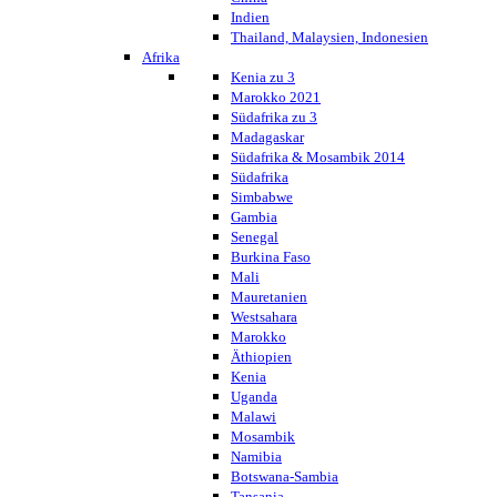
Indien
Thailand, Malaysien, Indonesien
Afrika
Kenia zu 3
Marokko 2021
Südafrika zu 3
Madagaskar
Südafrika & Mosambik 2014
Südafrika
Simbabwe
Gambia
Senegal
Burkina Faso
Mali
Mauretanien
Westsahara
Marokko
Äthiopien
Kenia
Uganda
Malawi
Mosambik
Namibia
Botswana-Sambia
Tansania