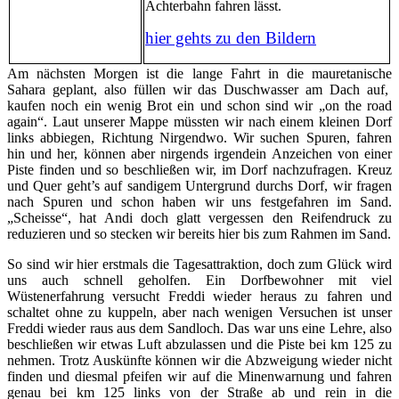
Achterbahn fahren lässt.
hier gehts zu den Bildern
Am nächsten Morgen ist die lange Fahrt in die mauretanische
Sahara geplant, also füllen wir das Duschwasser am Dach auf,
kaufen noch ein wenig Brot ein und schon sind wir „on the road
again“. Laut unserer Mappe müssten wir nach einem kleinen Dorf
links abbiegen, Richtung Nirgendwo. Wir suchen Spuren, fahren
hin und her, können aber nirgends irgendein Anzeichen von einer
Piste finden und so beschließen wir, im Dorf nachzufragen. Kreuz
und Quer geht’s auf sandigem Untergrund durchs Dorf, wir fragen
nach Spuren und schon haben wir uns festgefahren im Sand.
„Scheisse“, hat Andi doch glatt vergessen den Reifendruck zu
reduzieren und so stecken wir bereits hier bis zum Rahmen im Sand.
So sind wir hier erstmals die Tagesattraktion, doch zum Glück wird
uns auch schnell geholfen. Ein Dorfbewohner mit viel
Wüstenerfahrung versucht Freddi wieder heraus zu fahren und
schaltet ohne zu kuppeln, aber nach wenigen Versuchen ist unser
Freddi wieder raus aus dem Sandloch. Das war uns eine Lehre, also
beschließen wir etwas Luft abzulassen und die Piste bei km 125 zu
nehmen. Trotz Auskünfte können wir die Abzweigung wieder nicht
finden und diesmal pfeifen wir auf die Minenwarnung und fahren
genau bei km 125 links von der Straße ab und rein in die