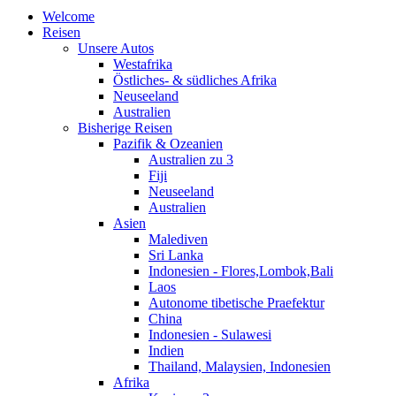
Welcome
Reisen
Unsere Autos
Westafrika
Östliches- & südliches Afrika
Neuseeland
Australien
Bisherige Reisen
Pazifik & Ozeanien
Australien zu 3
Fiji
Neuseeland
Australien
Asien
Malediven
Sri Lanka
Indonesien - Flores,Lombok,Bali
Laos
Autonome tibetische Praefektur
China
Indonesien - Sulawesi
Indien
Thailand, Malaysien, Indonesien
Afrika