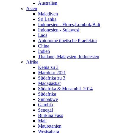
Australien
Asien
Malediven
Sri Lanka
Indonesien - Flores,Lombok,Bali
Indonesien - Sulawesi
Laos
Autonome tibetische Praefektur
China
Indien
Thailand, Malaysien, Indonesien
Afrika
Kenia zu 3
Marokko 2021
Südafrika zu 3
Madagaskar
Südafrika & Mosambik 2014
Südafrika
Simbabwe
Gambia
Senegal
Burkina Faso
Mali
Mauretanien
Westsahara