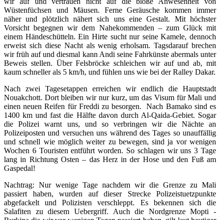
wir auf und vertrauen nicht auf die bloße Anwesenheit von
Wüstenfüchsen und Mäusen. Ferne Geräusche kommen immer
näher und plötzlich nähert sich uns eine Gestalt. Mit höchster
Vorsicht begegnen wir dem Nahekommenden – zum Glück mit
einem Händeschütteln. Ein Hirte sucht nur seine Kamele, dennoch
erweist sich diese Nacht als wenig erholsam. Tagsdarauf brechen
wir früh auf und diesmal kann Andi seine Fahrkünste abermals unter
Beweis stellen. Über Felsbröcke schleichen wir auf und ab, mit
kaum schneller als 5 km/h, und fühlen uns wie bei der Ralley Dakar.
Nach zwei Tagesetappen erreichen wir endlich die Hauptstadt
Nouakchott. Dort bleiben wir nur kurz, um das Visum für Mali und
einen neuen Reifen für Freddi zu besorgen. Nach Bamako sind es
1400 km und fast die Hälfte davon durch Al-Qaida-Gebiet. Sogar
die Polizei warnt uns, und so verbringen wir die Nächte an
Polizeiposten und versuchen uns während des Tages so unauffällig
und schnell wie möglich weiter zu bewegen, sind ja vor wenigen
Wochen 6 Touristen entführt worden. So schlagen wir uns 3 Tage
lang in Richtung Osten – das Herz in der Hose und den Fuß am
Gaspedal!
Nachtrag: Nur wenige Tage nachdem wir die Grenze zu Mali
passiert haben, wurden auf dieser Strecke Polizeistuetzpunkte
abgefackelt und Polizisten verschleppt. Es bekennen sich die
Salafiten zu diesem Uebergriff. Auch die Nordgrenze Mopti -