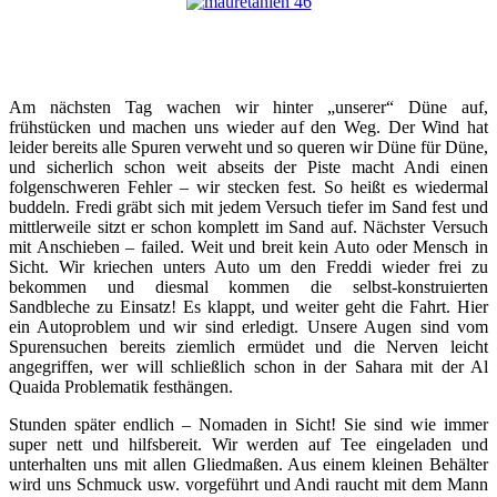
Am nächsten Tag wachen wir hinter „unserer“ Düne auf,
frühstücken und machen uns wieder auf den Weg. Der Wind hat
leider bereits alle Spuren verweht und so queren wir Düne für Düne,
und sicherlich schon weit abseits der Piste macht Andi einen
folgenschweren Fehler – wir stecken fest. So heißt es wiedermal
buddeln. Fredi gräbt sich mit jedem Versuch tiefer im Sand fest und
mittlerweile sitzt er schon komplett im Sand auf. Nächster Versuch
mit Anschieben – failed. Weit und breit kein Auto oder Mensch in
Sicht. Wir kriechen unters Auto um den Freddi wieder frei zu
bekommen und diesmal kommen die selbst-konstruierten
Sandbleche zu Einsatz! Es klappt, und weiter geht die Fahrt. Hier
ein Autoproblem und wir sind erledigt. Unsere Augen sind vom
Spurensuchen bereits ziemlich ermüdet und die Nerven leicht
angegriffen, wer will schließlich schon in der Sahara mit der Al
Quaida Problematik festhängen.
Stunden später endlich – Nomaden in Sicht! Sie sind wie immer
super nett und hilfsbereit. Wir werden auf Tee eingeladen und
unterhalten uns mit allen Gliedmaßen. Aus einem kleinen Behälter
wird uns Schmuck usw. vorgeführt und Andi raucht mit dem Mann