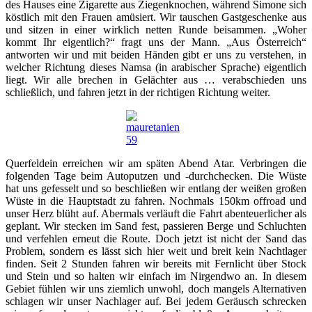
des Hauses eine Zigarette aus Ziegenknochen, während Simone sich
köstlich mit den Frauen amüsiert. Wir tauschen Gastgeschenke aus
und sitzen in einer wirklich netten Runde beisammen. „Woher
kommt Ihr eigentlich?“ fragt uns der Mann. „Aus Österreich“
antworten wir und mit beiden Händen gibt er uns zu verstehen, in
welcher Richtung dieses Namsa (in arabischer Sprache) eigentlich
liegt. Wir alle brechen in Gelächter aus … verabschieden uns
schließlich, und fahren jetzt in der richtigen Richtung weiter.
Querfeldein erreichen wir am späten Abend Atar. Verbringen die
folgenden Tage beim Autoputzen und -durchchecken. Die Wüste
hat uns gefesselt und so beschließen wir entlang der weißen großen
Wüste in die Hauptstadt zu fahren. Nochmals 150km offroad und
unser Herz blüht auf. Abermals verläuft die Fahrt abenteuerlicher als
geplant. Wir stecken im Sand fest, passieren Berge und Schluchten
und verfehlen erneut die Route. Doch jetzt ist nicht der Sand das
Problem, sondern es lässt sich hier weit und breit kein Nachtlager
finden. Seit 2 Stunden fahren wir bereits mit Fernlicht über Stock
und Stein und so halten wir einfach im Nirgendwo an. In diesem
Gebiet fühlen wir uns ziemlich unwohl, doch mangels Alternativen
schlagen wir unser Nachlager auf. Bei jedem Geräusch schrecken