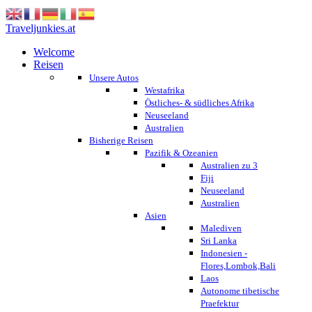
Traveljunkies.at
Welcome
Reisen
Unsere Autos
Westafrika
Östliches- & südliches Afrika
Neuseeland
Australien
Bisherige Reisen
Pazifik & Ozeanien
Australien zu 3
Fiji
Neuseeland
Australien
Asien
Malediven
Sri Lanka
Indonesien -
Flores,Lombok,Bali
Laos
Autonome tibetische
Praefektur