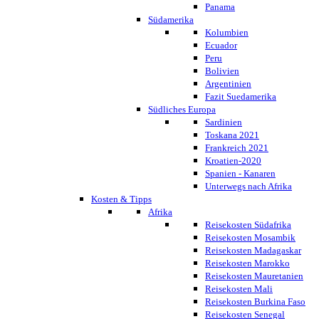
Panama
Südamerika
Kolumbien
Ecuador
Peru
Bolivien
Argentinien
Fazit Suedamerika
Südliches Europa
Sardinien
Toskana 2021
Frankreich 2021
Kroatien-2020
Spanien - Kanaren
Unterwegs nach Afrika
Kosten & Tipps
Afrika
Reisekosten Südafrika
Reisekosten Mosambik
Reisekosten Madagaskar
Reisekosten Marokko
Reisekosten Mauretanien
Reisekosten Mali
Reisekosten Burkina Faso
Reisekosten Senegal