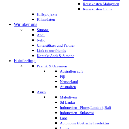
Reisekosten Malaysien
Reisekosten China
Hilfsprojekte
Klimadaten
Wir über uns
Simone
Andi
Nelio
Unterstützer und Partner
Link to our friends
Kontakt Andi & Simone
Fotofeelings
Pazifik & Ozeanien
Australien zu 3
Fiji
Neuseeland
Australien
Asien
Malediven
Sri Lanka
Indonesien - Flores,Lombok,Bali
Indonesien - Sulawesi
Laos
Autonome tibetische Praefektur
China