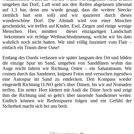
umgeben das Dorf, Luft wird aus den Reifen abgelassen (diesmal
auf 1,3 bar, denn uns wurde gesagt, dass die weitere Strecke
ziemlich hart sein soll) und wir spazieren durch dieses
wunderschöne Dorf. Die Altstadt wird von einer Moschee
geschmückt, wir treffen auf Kinder, Esel, Ziegen und einige wenige
Menschen. Hier, inmitten dieser einzigartigen Landschaft
bekommen wir richtige Weihnachtsstimmung, welche wir bis dato
wahrlich noch nicht hatten. Wir sind völlig fasziniert vom Flair –
einfach ein Traum diese Oase!
Entlang des Oueds verlassen wir später langsam den Ort und bilden
die einzige Spur im Sand, umgeben von Sanddünen wohin das
Auge reicht fahren wir Richtung Osten – ein Saharatraum. Wir
cruisen durch das Sandmeer, knipsen Fotos und versuchen irgendwo
eine Autospur im Sand zu entdecken. Den Kompass wieder
eingestellt Richtung O-NO geht’s über Dünen, bis wir auf Nomaden
treffen. Ein netter Herr klettert mit Andi die Düne hoch und zeigt
ihm die Richtung und so geht’s über tausende Sandkörner weiter.
Endlich können wir Reifenspuren folgen und ein Gefühl der
Sicherheit macht sich bei uns breit.