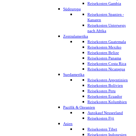
Reisekosten Gambia
Südeuropa
Reisekosten Spanien -
Kanaren
Reisekosten Unterwegs
nach Afrika
Zentralamerika
Reisekosten Guatemala
Reisekosten Mexiko
Reisekosten Belize
Reisekosten Panama
Reisekosten Costa Rica
Reisekosten Nicaragua
Suedamerika
Reisekosten Argentinien
Reisekosten Bolivien
Reisekosten Peru
Reisekosten Ecuador
Reisekosten Kolumbien
Pazifik & Ozeanien
Autokauf Neuseeland
Reisekosten Fiji
Asien
Reisekosten Tibet
Reisekosten Indonesien