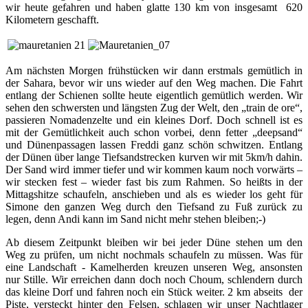
wir heute gefahren und haben glatte 130 km von insgesamt 620
Kilometern geschafft.
Am nächsten Morgen frühstücken wir dann erstmals gemütlich in
der Sahara, bevor wir uns wieder auf den Weg machen. Die Fahrt
entlang der Schienen sollte heute eigentlich gemütlich werden. Wir
sehen den schwersten und längsten Zug der Welt, den „train de ore“,
passieren Nomadenzelte und ein kleines Dorf. Doch schnell ist es
mit der Gemütlichkeit auch schon vorbei, denn fetter „deepsand“
und Dünenpassagen lassen Freddi ganz schön schwitzen. Entlang
der Dünen über lange Tiefsandstrecken kurven wir mit 5km/h dahin.
Der Sand wird immer tiefer und wir kommen kaum noch vorwärts –
wir stecken fest – wieder fast bis zum Rahmen. So heißts in der
Mittagshitze schaufeln, anschieben und als es wieder los geht für
Simone den ganzen Weg durch den Tiefsand zu Fuß zurück zu
legen, denn Andi kann im Sand nicht mehr stehen bleiben;-)
Ab diesem Zeitpunkt bleiben wir bei jeder Düne stehen um den
Weg zu prüfen, um nicht nochmals schaufeln zu müssen. Was für
eine Landschaft - Kamelherden kreuzen unseren Weg, ansonsten
nur Stille. Wir erreichen dann doch noch Choum, schlendern durch
das kleine Dorf und fahren noch ein Stück weiter. 2 km abseits der
Piste, versteckt hinter den Felsen, schlagen wir unser Nachtlager