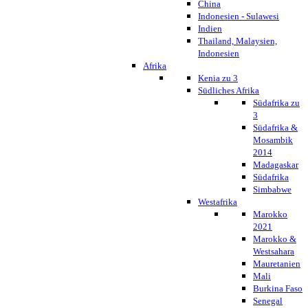
China
Indonesien - Sulawesi
Indien
Thailand, Malaysien,
Indonesien
Afrika
Kenia zu 3
Südliches Afrika
Südafrika zu
3
Südafrika &
Mosambik
2014
Madagaskar
Südafrika
Simbabwe
Westafrika
Marokko
2021
Marokko &
Westsahara
Mauretanien
Mali
Burkina Faso
Senegal