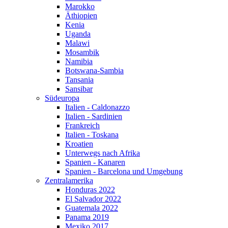
Marokko
Äthiopien
Kenia
Uganda
Malawi
Mosambik
Namibia
Botswana-Sambia
Tansania
Sansibar
Südeuropa
Italien - Caldonazzo
Italien - Sardinien
Frankreich
Italien - Toskana
Kroatien
Unterwegs nach Afrika
Spanien - Kanaren
Spanien - Barcelona und Umgebung
Zentralamerika
Honduras 2022
El Salvador 2022
Guatemala 2022
Panama 2019
Mexiko 2017