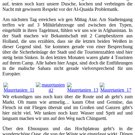
auf, testen noch kurz unsere Dusche, kochen und verbringen die
Nacht mit gewissem Respekt vor der Al-Quaida Problematik.
Am nächsten Tag erreichen wir gen Mittag Atar. Am Stadteingang
treffen wir auf 3 Militärfahrzeuge und zwischen den Typen,
eingehüllt in ihren Tagelmust, fühlen wir uns wie in Afghanistan. In
der Stadt machen wir Bekanntschaft mit 2 Campbesitzern aus
Holland, die uns erzählen, dass sie die letzten beiden Weißen in
dieser Gegend sind. Sie kommen gerade von einer Besprechung
über die Sicherheitslage der Stadt und die Touristenzahlen sind hier
stetig beim Sinken. In den letzten Monaten waren glatte 4 Touristen
auf ihrem Camp. Alle haben hier Angst, sind doch die Entführungen
in die malische Sahara nicht gerade vielversprechend für uns
Europäer.
Wir erkundigen uns noch kurz über die Route und ab geht’s zum
Markt. Oh mann wie armselig… kaum Obst und Gemüse, das
Fleisch ist mit Fliegen übersät und im Großen und Ganzen gibt’s
hier nicht viel. Wir tanken noch kurz Wasser und Sprit auf und
langsam machen wir uns auf den Weg nach Chinguetti.
Über den Ebnoupass und das Hochplateau geht’s in die
wunderschöne Oase, die von der Wüste wie eingefasst wirkt. Dünen