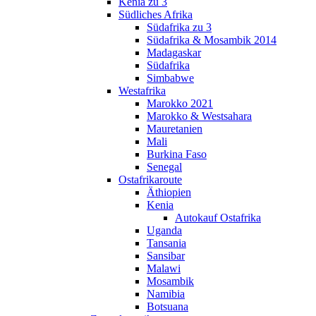
Kenia zu 3
Südliches Afrika
Südafrika zu 3
Südafrika & Mosambik 2014
Madagaskar
Südafrika
Simbabwe
Westafrika
Marokko 2021
Marokko & Westsahara
Mauretanien
Mali
Burkina Faso
Senegal
Ostafrikaroute
Äthiopien
Kenia
Autokauf Ostafrika
Uganda
Tansania
Sansibar
Malawi
Mosambik
Namibia
Botsuana