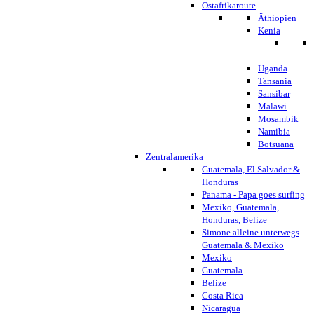
Ostafrikaroute
Äthiopien
Kenia
Uganda
Tansania
Sansibar
Malawi
Mosambik
Namibia
Botsuana
Zentralamerika
Guatemala, El Salvador &
Honduras
Panama - Papa goes surfing
Mexiko, Guatemala,
Honduras, Belize
Simone alleine unterwegs
Guatemala & Mexiko
Mexiko
Guatemala
Belize
Costa Rica
Nicaragua