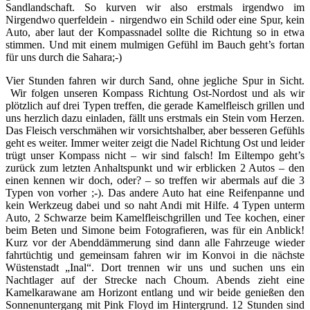
Sandlandschaft. So kurven wir also erstmals irgendwo im
Nirgendwo querfeldein - nirgendwo ein Schild oder eine Spur, kein
Auto, aber laut der Kompassnadel sollte die Richtung so in etwa
stimmen. Und mit einem mulmigen Gefühl im Bauch geht’s fortan
für uns durch die Sahara;-)
Vier Stunden fahren wir durch Sand, ohne jegliche Spur in Sicht.
Wir folgen unseren Kompass Richtung Ost-Nordost und als wir
plötzlich auf drei Typen treffen, die gerade Kamelfleisch grillen und
uns herzlich dazu einladen, fällt uns erstmals ein Stein vom Herzen.
Das Fleisch verschmähen wir vorsichtshalber, aber besseren Gefühls
geht es weiter. Immer weiter zeigt die Nadel Richtung Ost und leider
trügt unser Kompass nicht – wir sind falsch! Im Eiltempo geht’s
zurück zum letzten Anhaltspunkt und wir erblicken 2 Autos – den
einen kennen wir doch, oder? – so treffen wir abermals auf die 3
Typen von vorher ;-). Das andere Auto hat eine Reifenpanne und
kein Werkzeug dabei und so naht Andi mit Hilfe. 4 Typen unterm
Auto, 2 Schwarze beim Kamelfleischgrillen und Tee kochen, einer
beim Beten und Simone beim Fotografieren, was für ein Anblick!
Kurz vor der Abenddämmerung sind dann alle Fahrzeuge wieder
fahrtüchtig und gemeinsam fahren wir im Konvoi in die nächste
Wüstenstadt „Inal“. Dort trennen wir uns und suchen uns ein
Nachtlager auf der Strecke nach Choum. Abends zieht eine
Kamelkarawane am Horizont entlang und wir beide genießen den
Sonnenuntergang mit Pink Floyd im Hintergrund. 12 Stunden sind