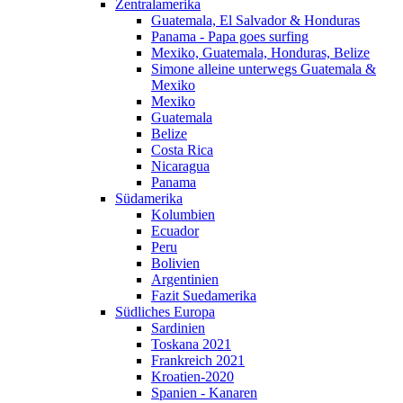
Zentralamerika
Guatemala, El Salvador & Honduras
Panama - Papa goes surfing
Mexiko, Guatemala, Honduras, Belize
Simone alleine unterwegs Guatemala &
Mexiko
Mexiko
Guatemala
Belize
Costa Rica
Nicaragua
Panama
Südamerika
Kolumbien
Ecuador
Peru
Bolivien
Argentinien
Fazit Suedamerika
Südliches Europa
Sardinien
Toskana 2021
Frankreich 2021
Kroatien-2020
Spanien - Kanaren