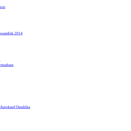
sien
Mosambik 2014
1
stsahara
Autokauf Ostafrika