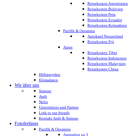
Reisekosten Argentinien
Reisekosten Bolivien
Reisekosten Peru
Reisekosten Ecuador
Reisekosten Kolumbien
Pazifik & Ozeanien
Autokauf Neuseeland
Reisekosten Fiji
Asien
Reisekosten Tibet
Reisekosten Indonesien
Reisekosten Malaysien
Reisekosten China
Hilfsprojekte
Klimadaten
Wir über uns
Simone
Andi
Nelio
Unterstützer und Partner
Link to our friends
Kontakt Andi & Simone
Fotofeelings
Pazifik & Ozeanien
Australien zu 3