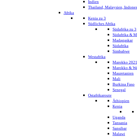
Indien
Thailand, Malaysien, Indone
Afrika
Kenia zu 3
Südliches Afrika
Südafrika zu 3
Südafrika & 
Madagaskar
Südafrika
Simbabwe
Westafrika
Marokko 202
Marokko & We
Mauretanien
Mali
Burkina Faso
Senegal
Ostafrikaroute
Äthiopien
Kenia
Uganda
Tansania
Sansibar
Malawi