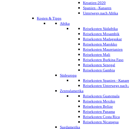
Kroatien-2020
Spanien - Kanaren
Unterwegs nach Afrika
Kosten & Tipps
Afrika
Reisekosten Südafrika
Reisekosten Mosambik
Reisekosten Madagaskar
Reisekosten Marokko
Reisekosten Mauretanien
Reisekosten Mali
Reisekosten Burkina Faso
Reisekosten Senegal
Reisekosten Gambia
Südeuropa
Reisekosten Spanien - Kanar
Reisekosten Unterwegs nach 
Zentralamerika
Reisekosten Guatemala
Reisekosten Mexiko
Reisekosten Belize
Reisekosten Panama
Reisekosten Costa Rica
Reisekosten Nicaragua
Suedamerika