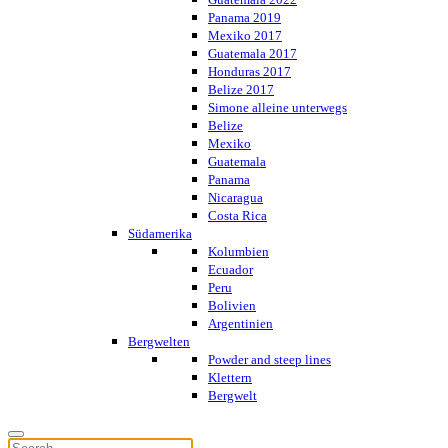
Panama 2019
Mexiko 2017
Guatemala 2017
Honduras 2017
Belize 2017
Simone alleine unterwegs
Belize
Mexiko
Guatemala
Panama
Nicaragua
Costa Rica
Südamerika
Kolumbien
Ecuador
Peru
Bolivien
Argentinien
Bergwelten
Powder and steep lines
Klettern
Bergwelt