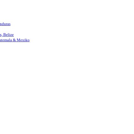
nduras
, Belize
uatemala & Mexiko