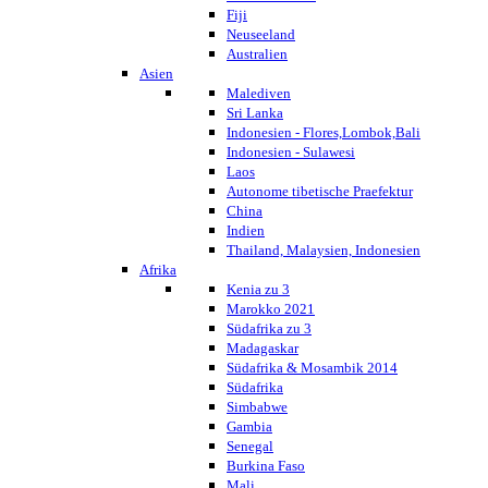
Fiji
Neuseeland
Australien
Asien
Malediven
Sri Lanka
Indonesien - Flores,Lombok,Bali
Indonesien - Sulawesi
Laos
Autonome tibetische Praefektur
China
Indien
Thailand, Malaysien, Indonesien
Afrika
Kenia zu 3
Marokko 2021
Südafrika zu 3
Madagaskar
Südafrika & Mosambik 2014
Südafrika
Simbabwe
Gambia
Senegal
Burkina Faso
Mali