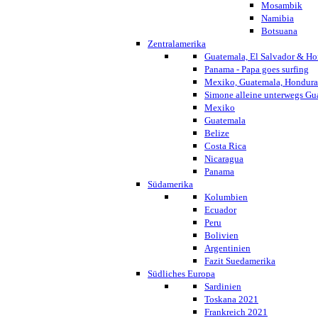
Mosambik
Namibia
Botsuana
Zentralamerika
Guatemala, El Salvador & Ho
Panama - Papa goes surfing
Mexiko, Guatemala, Honduras
Simone alleine unterwegs G
Mexiko
Guatemala
Belize
Costa Rica
Nicaragua
Panama
Südamerika
Kolumbien
Ecuador
Peru
Bolivien
Argentinien
Fazit Suedamerika
Südliches Europa
Sardinien
Toskana 2021
Frankreich 2021