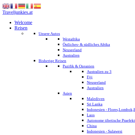
Traveljunkies.at
Welcome
Reisen
Unsere Autos
Westafrika
Östliches- & südliches Afrika
Neuseeland
Australien
Bisherige Reisen
Pazifik & Ozeanien
Australien zu 3
Fiji
Neuseeland
Australien
Asien
Malediven
Sri Lanka
Indonesien - Flores,Lombok,
Laos
Autonome tibetische Praefekt
China
Indonesien - Sulawesi