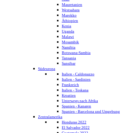
Mauretanien
Westsahara
Marokko
Äthiopien
Kenia
Uganda
Malawi
Mosambik
Namibia
Botswana-Sambia
Tansania
Sansibar
Südeuropa
Italien - Caldonazzo
Italien - Sardinien
Frankreich
Italien - Toskana
Kroatien
Unterwegs nach Afrika
Spanien - Kanaren
Spanien - Barcelona und Umgebung
Zentralamerika
Honduras 2022
El Salvador 2022
Guatemala 2022