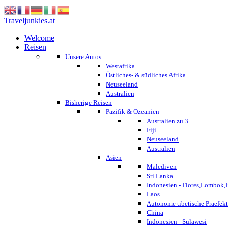
Traveljunkies.at
Welcome
Reisen
Unsere Autos
Westafrika
Östliches- & südliches Afrika
Neuseeland
Australien
Bisherige Reisen
Pazifik & Ozeanien
Australien zu 3
Fiji
Neuseeland
Australien
Asien
Malediven
Sri Lanka
Indonesien - Flores,Lombok,
Laos
Autonome tibetische Praefekt
China
Indonesien - Sulawesi