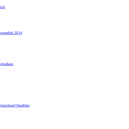
sien
Mosambik 2014
1
stsahara
Autokauf Ostafrika