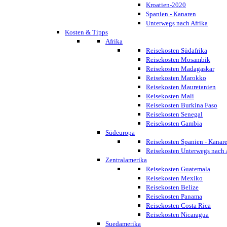
Kroatien-2020
Spanien - Kanaren
Unterwegs nach Afrika
Kosten & Tipps
Afrika
Reisekosten Südafrika
Reisekosten Mosambik
Reisekosten Madagaskar
Reisekosten Marokko
Reisekosten Mauretanien
Reisekosten Mali
Reisekosten Burkina Faso
Reisekosten Senegal
Reisekosten Gambia
Südeuropa
Reisekosten Spanien - Kanar
Reisekosten Unterwegs nach 
Zentralamerika
Reisekosten Guatemala
Reisekosten Mexiko
Reisekosten Belize
Reisekosten Panama
Reisekosten Costa Rica
Reisekosten Nicaragua
Suedamerika