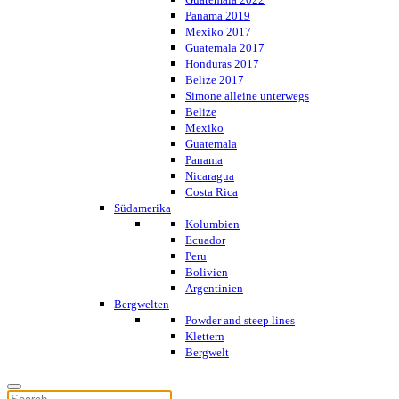
Panama 2019
Mexiko 2017
Guatemala 2017
Honduras 2017
Belize 2017
Simone alleine unterwegs
Belize
Mexiko
Guatemala
Panama
Nicaragua
Costa Rica
Südamerika
Kolumbien
Ecuador
Peru
Bolivien
Argentinien
Bergwelten
Powder and steep lines
Klettern
Bergwelt