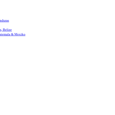
nduras
, Belize
uatemala & Mexiko