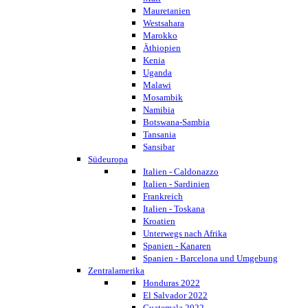
Mauretanien
Westsahara
Marokko
Äthiopien
Kenia
Uganda
Malawi
Mosambik
Namibia
Botswana-Sambia
Tansania
Sansibar
Südeuropa
Italien - Caldonazzo
Italien - Sardinien
Frankreich
Italien - Toskana
Kroatien
Unterwegs nach Afrika
Spanien - Kanaren
Spanien - Barcelona und Umgebung
Zentralamerika
Honduras 2022
El Salvador 2022
Guatemala 2022