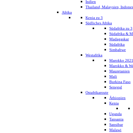
Indien
Thailand, Malaysien, Indone
Afrika
Kenia zu 3
Südliches Afrika
Südafrika zu 3
Südafrika & 
Madagaskar
Südafrika
Simbabwe
Westafrika
Marokko 202
Marokko & We
Mauretanien
Mali
Burkina Faso
Senegal
Ostafrikaroute
Äthiopien
Kenia
Uganda
Tansania
Sansibar
Malawi