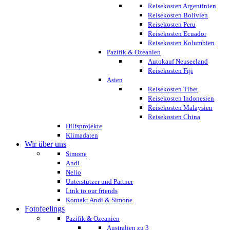
Reisekosten Argentinien
Reisekosten Bolivien
Reisekosten Peru
Reisekosten Ecuador
Reisekosten Kolumbien
Pazifik & Ozeanien
Autokauf Neuseeland
Reisekosten Fiji
Asien
Reisekosten Tibet
Reisekosten Indonesien
Reisekosten Malaysien
Reisekosten China
Hilfsprojekte
Klimadaten
Wir über uns
Simone
Andi
Nelio
Unterstützer und Partner
Link to our friends
Kontakt Andi & Simone
Fotofeelings
Pazifik & Ozeanien
Australien zu 3