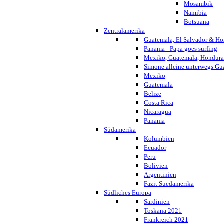
Mosambik
Namibia
Botsuana
Zentralamerika
Guatemala, El Salvador & Ho
Panama - Papa goes surfing
Mexiko, Guatemala, Honduras
Simone alleine unterwegs G
Mexiko
Guatemala
Belize
Costa Rica
Nicaragua
Panama
Südamerika
Kolumbien
Ecuador
Peru
Bolivien
Argentinien
Fazit Suedamerika
Südliches Europa
Sardinien
Toskana 2021
Frankreich 2021