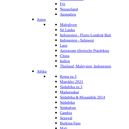
Fiji
Neuseeland
Australien
Asien
Malediven
Sri Lanka
Indonesien - Flores,Lombok,Bali
Indonesien - Sulawesi
Laos
Autonome tibetische Praefektur
China
Indien
Thailand, Malaysien, Indonesien
Afrika
Kenia zu 3
Marokko 2021
Südafrika zu 3
Madagaskar
Südafrika & Mosambik 2014
Südafrika
Simbabwe
Gambia
Senegal
Burkina Faso
Mali