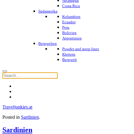
Nicaragua
Costa Rica
Südamerika
Kolumbien
Ecuador
Peru
Bolivien
Argentinien
Bergwelten
Powder and steep lines
Klettern
Bergwelt
Traveljunkies.at
Posted in
Sardinien
.
Sardinien