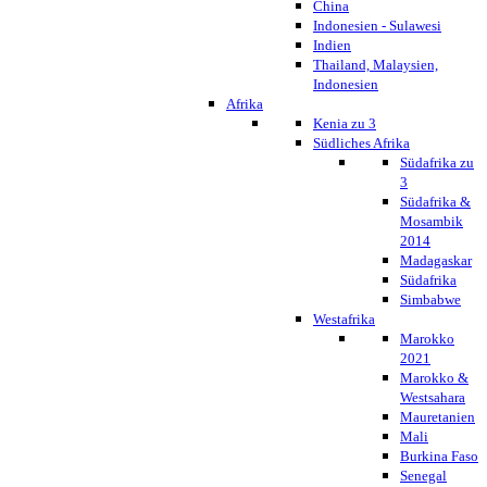
China
Indonesien - Sulawesi
Indien
Thailand, Malaysien,
Indonesien
Afrika
Kenia zu 3
Südliches Afrika
Südafrika zu
3
Südafrika &
Mosambik
2014
Madagaskar
Südafrika
Simbabwe
Westafrika
Marokko
2021
Marokko &
Westsahara
Mauretanien
Mali
Burkina Faso
Senegal