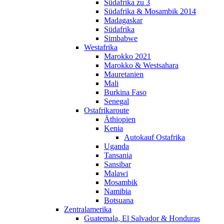
Südafrika zu 3
Südafrika & Mosambik 2014
Madagaskar
Südafrika
Simbabwe
Westafrika
Marokko 2021
Marokko & Westsahara
Mauretanien
Mali
Burkina Faso
Senegal
Ostafrikaroute
Äthiopien
Kenia
Autokauf Ostafrika
Uganda
Tansania
Sansibar
Malawi
Mosambik
Namibia
Botsuana
Zentralamerika
Guatemala, El Salvador & Honduras