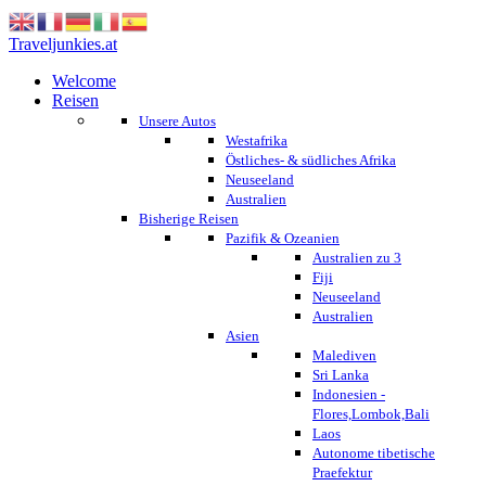
Traveljunkies.at
Welcome
Reisen
Unsere Autos
Westafrika
Östliches- & südliches Afrika
Neuseeland
Australien
Bisherige Reisen
Pazifik & Ozeanien
Australien zu 3
Fiji
Neuseeland
Australien
Asien
Malediven
Sri Lanka
Indonesien -
Flores,Lombok,Bali
Laos
Autonome tibetische
Praefektur