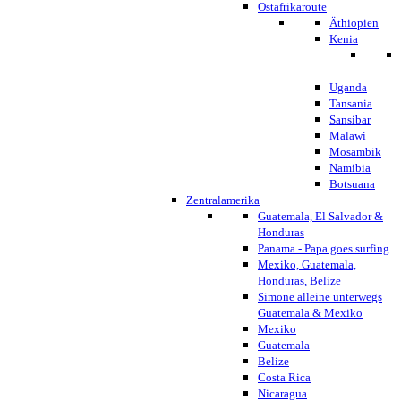
Ostafrikaroute
Äthiopien
Kenia
Uganda
Tansania
Sansibar
Malawi
Mosambik
Namibia
Botsuana
Zentralamerika
Guatemala, El Salvador &
Honduras
Panama - Papa goes surfing
Mexiko, Guatemala,
Honduras, Belize
Simone alleine unterwegs
Guatemala & Mexiko
Mexiko
Guatemala
Belize
Costa Rica
Nicaragua