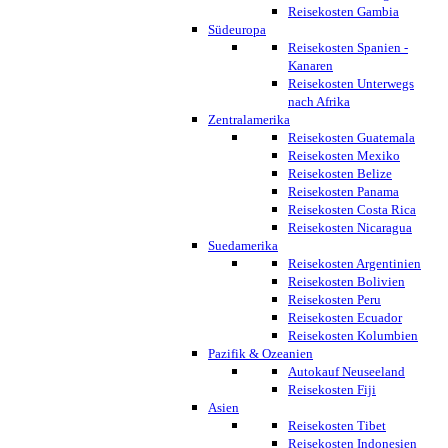
Reisekosten Gambia
Südeuropa
Reisekosten Spanien -
Kanaren
Reisekosten Unterwegs
nach Afrika
Zentralamerika
Reisekosten Guatemala
Reisekosten Mexiko
Reisekosten Belize
Reisekosten Panama
Reisekosten Costa Rica
Reisekosten Nicaragua
Suedamerika
Reisekosten Argentinien
Reisekosten Bolivien
Reisekosten Peru
Reisekosten Ecuador
Reisekosten Kolumbien
Pazifik & Ozeanien
Autokauf Neuseeland
Reisekosten Fiji
Asien
Reisekosten Tibet
Reisekosten Indonesien