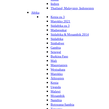
Indien
Thailand, Malaysien, Indonesien
Afrika
Kenia zu 3
Marokko 2021
Südafrika zu 3
Madagaskar
Südafrika & Mosambik 2014
Südafrika
Simbabwe
Gambia
Senegal
Burkina Faso
Mali
Mauretanien
Westsahara
Marokko
Äthiopien
Kenia
Uganda
Malawi
Mosambik
Namibia
Botswana-Sambia
Tansania