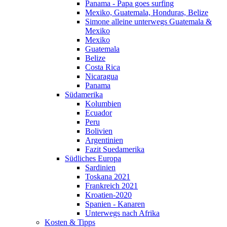
Panama - Papa goes surfing
Mexiko, Guatemala, Honduras, Belize
Simone alleine unterwegs Guatemala &
Mexiko
Mexiko
Guatemala
Belize
Costa Rica
Nicaragua
Panama
Südamerika
Kolumbien
Ecuador
Peru
Bolivien
Argentinien
Fazit Suedamerika
Südliches Europa
Sardinien
Toskana 2021
Frankreich 2021
Kroatien-2020
Spanien - Kanaren
Unterwegs nach Afrika
Kosten & Tipps