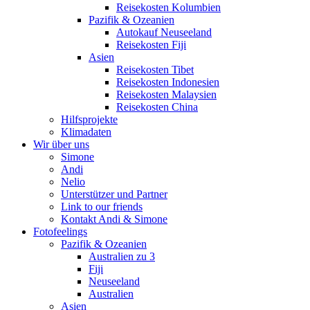
Reisekosten Kolumbien
Pazifik & Ozeanien
Autokauf Neuseeland
Reisekosten Fiji
Asien
Reisekosten Tibet
Reisekosten Indonesien
Reisekosten Malaysien
Reisekosten China
Hilfsprojekte
Klimadaten
Wir über uns
Simone
Andi
Nelio
Unterstützer und Partner
Link to our friends
Kontakt Andi & Simone
Fotofeelings
Pazifik & Ozeanien
Australien zu 3
Fiji
Neuseeland
Australien
Asien