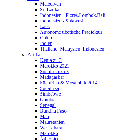
Malediven
Sri Lanka
Indonesien - Flores,Lombok,Bali
Indonesien - Sulawesi
Laos
Autonome tibetische Praefektur
China
Indien
Thailand, Malaysien, Indonesien
Afrika
Kenia zu 3
Marokko 2021
Südafrika zu 3
Madagaskar
Südafrika & Mosambik 2014
Südafrika
Simbabwe
Gambia
Senegal
Burkina Faso
Mali
Mauretanien
Westsahara
Marokko
Äthiopien