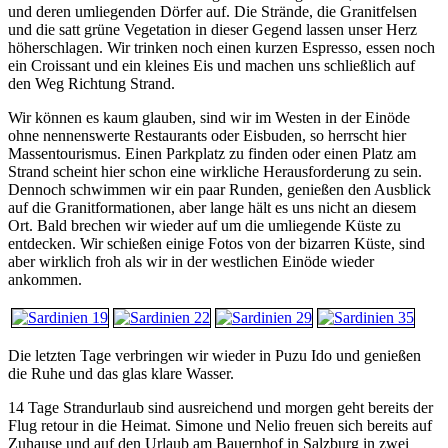
und deren umliegenden Dörfer auf. Die Strände, die Granitfelsen
und die satt grüne Vegetation in dieser Gegend lassen unser Herz
höherschlagen. Wir trinken noch einen kurzen Espresso, essen noch
ein Croissant und ein kleines Eis und machen uns schließlich auf
den Weg Richtung Strand.
Wir können es kaum glauben, sind wir im Westen in der Einöde
ohne nennenswerte Restaurants oder Eisbuden, so herrscht hier
Massentourismus. Einen Parkplatz zu finden oder einen Platz am
Strand scheint hier schon eine wirkliche Herausforderung zu sein.
Dennoch schwimmen wir ein paar Runden, genießen den Ausblick
auf die Granitformationen, aber lange hält es uns nicht an diesem
Ort. Bald brechen wir wieder auf um die umliegende Küste zu
entdecken. Wir schießen einige Fotos von der bizarren Küste, sind
aber wirklich froh als wir in der westlichen Einöde wieder
ankommen.
Die letzten Tage verbringen wir wieder in Puzu Ido und genießen
die Ruhe und das glas klare Wasser.
14 Tage Strandurlaub sind ausreichend und morgen geht bereits der
Flug retour in die Heimat. Simone und Nelio freuen sich bereits auf
Zuhause und auf den Urlaub am Bauernhof in Salzburg in zwei