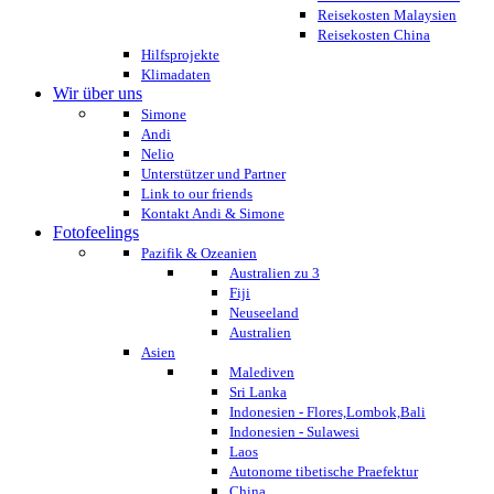
Reisekosten Malaysien
Reisekosten China
Hilfsprojekte
Klimadaten
Wir über uns
Simone
Andi
Nelio
Unterstützer und Partner
Link to our friends
Kontakt Andi & Simone
Fotofeelings
Pazifik & Ozeanien
Australien zu 3
Fiji
Neuseeland
Australien
Asien
Malediven
Sri Lanka
Indonesien - Flores,Lombok,Bali
Indonesien - Sulawesi
Laos
Autonome tibetische Praefektur
China