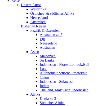
Reisen
Unsere Autos
Westafrika
Östliches- & südliches Afrika
Neuseeland
Australien
Bisherige Reisen
Pazifik & Ozeanien
Australien zu 3
Fiji
Neuseeland
Australien
Asien
Malediven
Sri Lanka
Indonesien - Flores,Lombok,Bali
Laos
Autonome tibetische Praefektur
China
Indonesien - Sulawesi
Indien
Thailand, Malaysien, Indonesien
Afrika
Kenia zu 3
Südliches Afrika