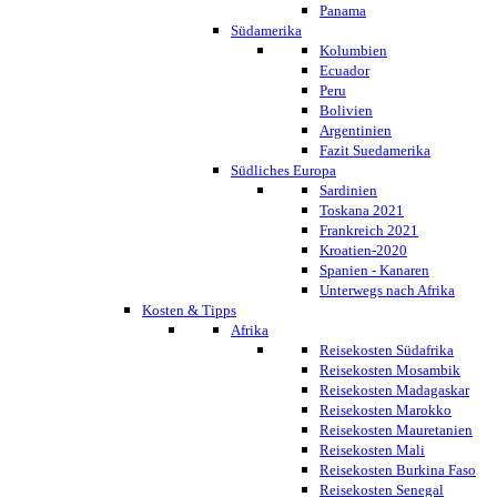
Panama
Südamerika
Kolumbien
Ecuador
Peru
Bolivien
Argentinien
Fazit Suedamerika
Südliches Europa
Sardinien
Toskana 2021
Frankreich 2021
Kroatien-2020
Spanien - Kanaren
Unterwegs nach Afrika
Kosten & Tipps
Afrika
Reisekosten Südafrika
Reisekosten Mosambik
Reisekosten Madagaskar
Reisekosten Marokko
Reisekosten Mauretanien
Reisekosten Mali
Reisekosten Burkina Faso
Reisekosten Senegal