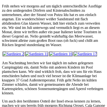
Früh stehen wir morgens auf um täglich unterschiedliche Ausflüge
zu den umliegenden Dörfern und Küstenabschnitten zu
unternehmen, aber der Strand von Putzu Idu hat es uns einfach
angetan. Ein wunderschöner weißer Sandstrand mit flach
abfallendem Glas klarem Wasser, lädt hier einfach zum verweilen
ein. Wir sind im Juli unterwegs und vermutlich liegt es an diesem
Monat, denn wir treffen außer ein paar Italiener keine Touristen in
dieser Gegend an. Nelio genießt wahrhaftig das Meerwasser,
schwimmt alleine zum großen Boot raus (oh fuck) und chillt am
Rücken liegend stundenlang im Wasser.
Am Nachmittag brechen wir fast täglich im nahen gelegenen
Campingplatz ein, damit Nelio mit anderen Kindern im Pool
plantschen kann. Wir sind wirklich froh, dass wir uns für ein Haus
entschieden haben und noch viel besser ist die Klimaanlage bei
knappen 37 Grad Außentemperatur. Früh geht Nelio im kühlen
Zimmer schlafen, damit wir gemeinsamen die Abende bei
Kartenspielen, schönen Sonnenuntergängen und Aperol verbringen
können.
Um auch den berühmten Ostteil der Insel etwas kennen zu lernen,
machen wir uns bereits früh morgens Richtung Orosei, Cala Ganone