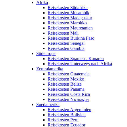
Afrika
Reisekosten Südafrika
Reisekosten Mosambik
Reisekosten Madagaskar
Reisekosten Marokko
Reisekosten Mauretanien
Reisekosten Mali
Reisekosten Burkina Faso
Reisekosten Senegal
Reisekosten Gambia
Südeuropa
Reisekosten Spanien - Kanaren
Reisekosten Unterwegs nach Afrika
Zentralamerika
Reisekosten Guatemala
Reisekosten Mexiko
Reisekosten Belize
Reisekosten Panama
Reisekosten Costa Rica
Reisekosten Nicaragua
Suedamerika
Reisekosten Argentinien
Reisekosten Bolivien
Reisekosten Peru
Reisekosten Ecuador