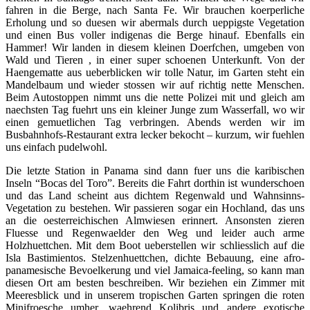
fahren in die Berge, nach Santa Fe. Wir brauchen koerperliche
Erholung und so duesen wir abermals durch ueppigste Vegetation
und einen Bus voller indigenas die Berge hinauf. Ebenfalls ein
Hammer! Wir landen in diesem kleinen Doerfchen, umgeben von
Wald und Tieren , in einer super schoenen Unterkunft. Von der
Haengematte aus ueberblicken wir tolle Natur, im Garten steht ein
Mandelbaum und wieder stossen wir auf richtig nette Menschen.
Beim Autostoppen nimmt uns die nette Polizei mit und gleich am
naechsten Tag fuehrt uns ein kleiner Junge zum Wasserfall, wo wir
einen gemuetlichen Tag verbringen. Abends werden wir im
Busbahnhofs-Restaurant extra lecker bekocht – kurzum, wir fuehlen
uns einfach pudelwohl.
Die letzte Station in Panama sind dann fuer uns die karibischen
Inseln “Bocas del Toro”. Bereits die Fahrt dorthin ist wunderschoen
und das Land scheint aus dichtem Regenwald und Wahnsinns-
Vegetation zu bestehen. Wir passieren sogar ein Hochland, das uns
an die oesterreichischen Almwiesen erinnert. Ansonsten zieren
Fluesse und Regenwaelder den Weg und leider auch arme
Holzhuettchen. Mit dem Boot ueberstellen wir schliesslich auf die
Isla Bastimientos. Stelzenhuettchen, dichte Bebauung, eine afro-
panamesische Bevoelkerung und viel Jamaica-feeling, so kann man
diesen Ort am besten beschreiben. Wir beziehen ein Zimmer mit
Meeresblick und in unserem tropischen Garten springen die roten
Minifroesche umher, waehrend Kolibris und andere exotische