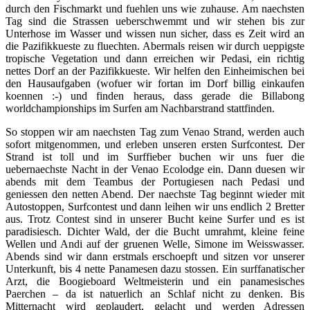
durch den Fischmarkt und fuehlen uns wie zuhause. Am naechsten
Tag sind die Strassen ueberschwemmt und wir stehen bis zur
Unterhose im Wasser und wissen nun sicher, dass es Zeit wird an
die Pazifikkueste zu fluechten. Abermals reisen wir durch ueppigste
tropische Vegetation und dann erreichen wir Pedasi, ein richtig
nettes Dorf an der Pazifikkueste. Wir helfen den Einheimischen bei
den Hausaufgaben (wofuer wir fortan im Dorf billig einkaufen
koennen :-) und finden heraus, dass gerade die Billabong
worldchampionships im Surfen am Nachbarstrand stattfinden.
So stoppen wir am naechsten Tag zum Venao Strand, werden auch
sofort mitgenommen, und erleben unseren ersten Surfcontest. Der
Strand ist toll und im Surffieber buchen wir uns fuer die
uebernaechste Nacht in der Venao Ecolodge ein. Dann duesen wir
abends mit dem Teambus der Portugiesen nach Pedasi und
geniessen den netten Abend. Der naechste Tag beginnt wieder mit
Autostoppen, Surfcontest und dann leihen wir uns endlich 2 Bretter
aus. Trotz Contest sind in unserer Bucht keine Surfer und es ist
paradisiesch. Dichter Wald, der die Bucht umrahmt, kleine feine
Wellen und Andi auf der gruenen Welle, Simone im Weisswasser.
Abends sind wir dann erstmals erschoepft und sitzen vor unserer
Unterkunft, bis 4 nette Panamesen dazu stossen. Ein surffanatischer
Arzt, die Boogieboard Weltmeisterin und ein panamesisches
Paerchen – da ist natuerlich an Schlaf nicht zu denken. Bis
Mitternacht wird geplaudert, gelacht und werden Adressen