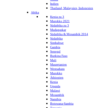
Indien
Thailand, Malaysien, Indonesien
Afrika
Kenia zu 3
Marokko 2021
Südafrika zu 3
Madagaskar
Südafrika & Mosambik 2014
Südafrika
Simbabwe
Gambia
Senegal
Burkina Faso
Mali
Mauretanien
Westsahara
Marokko
Äthiopien
Kenia
Uganda
Malawi
Mosambik
Namibia
Botswana-Sambia
Tansania