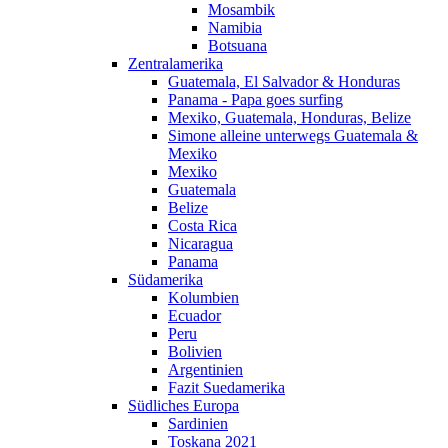
Mosambik
Namibia
Botsuana
Zentralamerika
Guatemala, El Salvador & Honduras
Panama - Papa goes surfing
Mexiko, Guatemala, Honduras, Belize
Simone alleine unterwegs Guatemala &
Mexiko
Mexiko
Guatemala
Belize
Costa Rica
Nicaragua
Panama
Südamerika
Kolumbien
Ecuador
Peru
Bolivien
Argentinien
Fazit Suedamerika
Südliches Europa
Sardinien
Toskana 2021