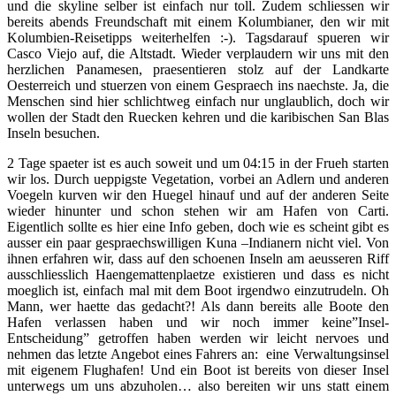
und die skyline selber ist einfach nur toll. Zudem schliessen wir
bereits abends Freundschaft mit einem Kolumbianer, den wir mit
Kolumbien-Reisetipps weiterhelfen :-). Tagsdarauf spueren wir
Casco Viejo auf, die Altstadt. Wieder verplaudern wir uns mit den
herzlichen Panamesen, praesentieren stolz auf der Landkarte
Oesterreich und stuerzen von einem Gespraech ins naechste. Ja, die
Menschen sind hier schlichtweg einfach nur unglaublich, doch wir
wollen der Stadt den Ruecken kehren und die karibischen San Blas
Inseln besuchen.
2 Tage spaeter ist es auch soweit und um 04:15 in der Frueh starten
wir los. Durch ueppigste Vegetation, vorbei an Adlern und anderen
Voegeln kurven wir den Huegel hinauf und auf der anderen Seite
wieder hinunter und schon stehen wir am Hafen von Carti.
Eigentlich sollte es hier eine Info geben, doch wie es scheint gibt es
ausser ein paar gespraechswilligen Kuna –Indianern nicht viel. Von
ihnen erfahren wir, dass auf den schoenen Inseln am aeusseren Riff
ausschliesslich Haengemattenplaetze existieren und dass es nicht
moeglich ist, einfach mal mit dem Boot irgendwo einzutrudeln. Oh
Mann, wer haette das gedacht?! Als dann bereits alle Boote den
Hafen verlassen haben und wir noch immer keine”Insel-
Entscheidung” getroffen haben werden wir leicht nervoes und
nehmen das letzte Angebot eines Fahrers an: eine Verwaltungsinsel
mit eigenem Flughafen! Und ein Boot ist bereits von dieser Insel
unterwegs um uns abzuholen… also bereiten wir uns statt einem