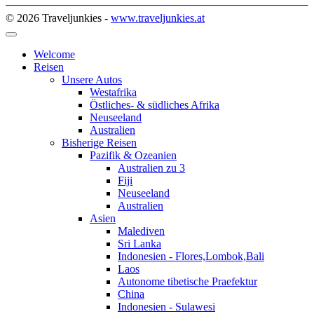
© 2026 Traveljunkies -
www.traveljunkies.at
Welcome
Reisen
Unsere Autos
Westafrika
Östliches- & südliches Afrika
Neuseeland
Australien
Bisherige Reisen
Pazifik & Ozeanien
Australien zu 3
Fiji
Neuseeland
Australien
Asien
Malediven
Sri Lanka
Indonesien - Flores,Lombok,Bali
Laos
Autonome tibetische Praefektur
China
Indonesien - Sulawesi