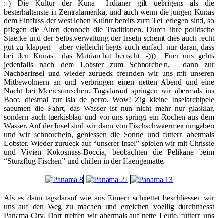
:-) Die Kultur der Kuna –Indianer gilt uebrigens als die
besterhaltenste in Zentralamerika, und auch wenn die jungen Kunas
dem Einfluss der westlichen Kultur bereits zum Teil erlegen sind, so
pflegen die Alten dennoch die Traditionen. Durch ihre politische
Staerke und der Selbstverwaltung der Inseln scheint dies auch recht
gut zu klappen – aber vielleicht liegts auch einfach nur daran, dass
bei den Kunas das Matriarchat herrscht :-))) Fuer uns gehts
jedenfalls nach dem Lobster zum Schnorcheln, dann zur
Nachbarinsel und wieder zurueck freunden wir uns mit unseren
Mitbewohnern an und verbringen einen netten Abend und eine
Nacht bei Meeresrauschen. Tagsdarauf springen wir abermals ins
Boot, diesmal zur isla de perro. Wow! Zig kleine Inselarchipele
saeumen die Fahrt, das Wasser ist nun nicht mehr nur glasklar,
sondern auch tuerkisblau und vor uns springt ein Rochen aus dem
Wasser. Auf der Insel sind wir dann von Fischschwaermen umgeben
und wir schnorcheln, geniessen die Sonne und futtern abermals
Lobster. Wieder zurueck auf “unserer Insel” spielen wir mit Chrissie
und Vivien Kokosnuss-Boccia, beobachten die Pelikane beim
“Sturzflug-Fischen” und chillen in der Haengematte.
Als es dann tagsdarauf wie aus Eimern schuettet beschliessen wir
uns auf den Weg zu machen und erreichen voellig durchnaesst
Panama City. Dort treffen wir abermals auf nette Leute, futtern uns