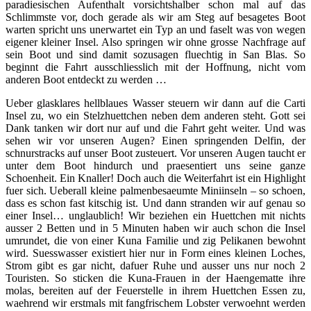
paradiesischen Aufenthalt vorsichtshalber schon mal auf das
Schlimmste vor, doch gerade als wir am Steg auf besagetes Boot
warten spricht uns unerwartet ein Typ an und faselt was von wegen
eigener kleiner Insel. Also springen wir ohne grosse Nachfrage auf
sein Boot und sind damit sozusagen fluechtig in San Blas. So
beginnt die Fahrt ausschliesslich mit der Hoffnung, nicht vom
anderen Boot entdeckt zu werden …
Ueber glasklares hellblaues Wasser steuern wir dann auf die Carti
Insel zu, wo ein Stelzhuettchen neben dem anderen steht. Gott sei
Dank tanken wir dort nur auf und die Fahrt geht weiter. Und was
sehen wir vor unseren Augen? Einen springenden Delfin, der
schnurstracks auf unser Boot zusteuert. Vor unseren Augen taucht er
unter dem Boot hindurch und praesentiert uns seine ganze
Schoenheit. Ein Knaller! Doch auch die Weiterfahrt ist ein Highlight
fuer sich. Ueberall kleine palmenbesaeumte Miniinseln – so schoen,
dass es schon fast kitschig ist. Und dann stranden wir auf genau so
einer Insel… unglaublich! Wir beziehen ein Huettchen mit nichts
ausser 2 Betten und in 5 Minuten haben wir auch schon die Insel
umrundet, die von einer Kuna Familie und zig Pelikanen bewohnt
wird. Suesswasser existiert hier nur in Form eines kleinen Loches,
Strom gibt es gar nicht, dafuer Ruhe und ausser uns nur noch 2
Touristen. So sticken die Kuna-Frauen in der Haengematte ihre
molas, bereiten auf der Feuerstelle in ihrem Huettchen Essen zu,
waehrend wir erstmals mit fangfrischem Lobster verwoehnt werden