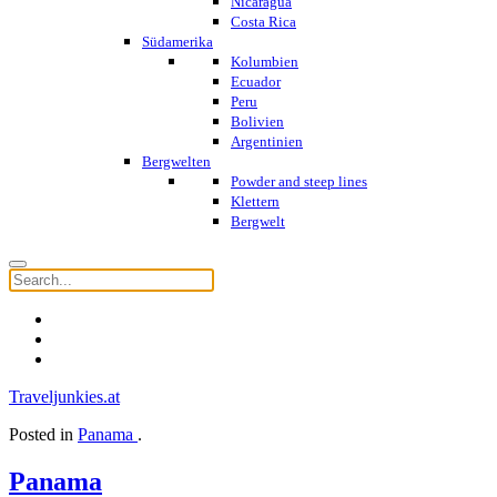
Nicaragua
Costa Rica
Südamerika
Kolumbien
Ecuador
Peru
Bolivien
Argentinien
Bergwelten
Powder and steep lines
Klettern
Bergwelt
Traveljunkies.at
Posted in
Panama
.
Panama