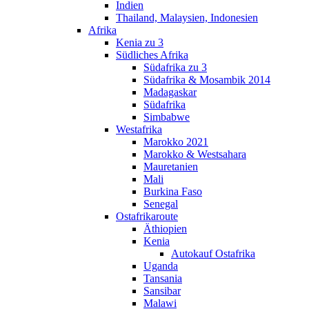
Indien
Thailand, Malaysien, Indonesien
Afrika
Kenia zu 3
Südliches Afrika
Südafrika zu 3
Südafrika & Mosambik 2014
Madagaskar
Südafrika
Simbabwe
Westafrika
Marokko 2021
Marokko & Westsahara
Mauretanien
Mali
Burkina Faso
Senegal
Ostafrikaroute
Äthiopien
Kenia
Autokauf Ostafrika
Uganda
Tansania
Sansibar
Malawi