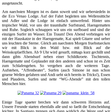
ausgetauscht.
Am naechsten Morgen ist es dann soweit und wir uebersiedeln in
die Eco Venao Lodge. Auf der Fahrt begleiten uns Wellensittiche
und Adler und die Lodge ist einfach umwerfend. Hinter uns
tropischer Wald, vor uns der traumhafte Surfstrand, Haengematten
und Ruhe. Sogleich schnappen wir uns ein surfboard und sind die
einzigen Surfer im Wasser. Ein Traum! Den Abend verbringen wir
mit der Hauskatze in der Haengematte, Kai spielt Gitarre und ueber
uns leuchten die Sterne. Gleich am naechsten Morgen fruehstuecken
wir mit Blick in den Wald bzw. mit Blick auf die
Weisskopfaeffchen. Ab 9 Uhr wird gesurft, mittags kurz gechillt und
dann gibts Abendsurf neben einer Schildkroete. Tischtennis,
Haengematte und Geplauder mit den anderen und schon ist es Zeit
zum Schlafengehen. So vergehen auch die weiteren Tage.
Aufstehen, “Affentheater”, Surfen (auch Simone ist nun schon
gruene Wellen gefahren und Andi uebt sich bereits in Tricks!), Essen
und Plaudern, Surfen und nette “WG-Abende” mit den tollen
Menschen hier.
Einige Tage spaeter brechen wir dann schweren Herzens auf.
Unsere Freunde starten ebenfalls alle und so faellt die Entscheidung
leichter. In Santiago trennen sich dann wirklich die Wege und wir