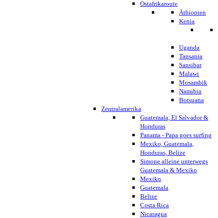
Ostafrikaroute
Äthiopien
Kenia
Uganda
Tansania
Sansibar
Malawi
Mosambik
Namibia
Botsuana
Zentralamerika
Guatemala, El Salvador &
Honduras
Panama - Papa goes surfing
Mexiko, Guatemala,
Honduras, Belize
Simone alleine unterwegs
Guatemala & Mexiko
Mexiko
Guatemala
Belize
Costa Rica
Nicaragua