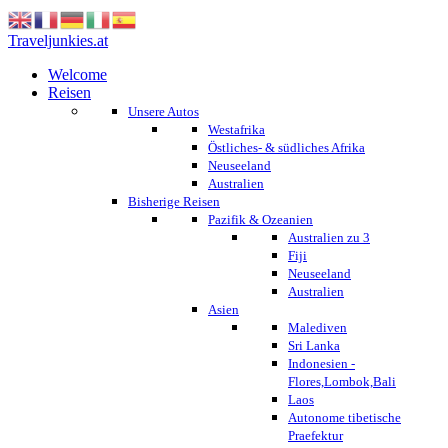
Traveljunkies.at
Welcome
Reisen
Unsere Autos
Westafrika
Östliches- & südliches Afrika
Neuseeland
Australien
Bisherige Reisen
Pazifik & Ozeanien
Australien zu 3
Fiji
Neuseeland
Australien
Asien
Malediven
Sri Lanka
Indonesien -
Flores,Lombok,Bali
Laos
Autonome tibetische
Praefektur