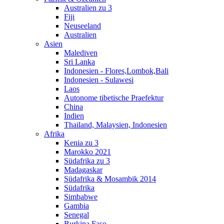
Australien zu 3
Fiji
Neuseeland
Australien
Asien
Malediven
Sri Lanka
Indonesien - Flores,Lombok,Bali
Indonesien - Sulawesi
Laos
Autonome tibetische Praefektur
China
Indien
Thailand, Malaysien, Indonesien
Afrika
Kenia zu 3
Marokko 2021
Südafrika zu 3
Madagaskar
Südafrika & Mosambik 2014
Südafrika
Simbabwe
Gambia
Senegal
Burkina Faso