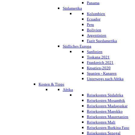
Panama
Südamerika
Kolumbien
Ecuador
Peru
Bolivien
Argentinien
Fazit Suedamerika
Südliches Europa
Sardinien
Toskana 2021
Frankreich 2021
Kroatien-2020
Spanien - Kanaren
Unterwegs nach Afrika
Kosten & Tipps
Afrika
Reisekosten Südafrika
Reisekosten Mosambik
Reisekosten Madagaskar
Reisekosten Marokko
Reisekosten Mauretanien
Reisekosten Mali
Reisekosten Burkina Faso
Reisekosten Senegal