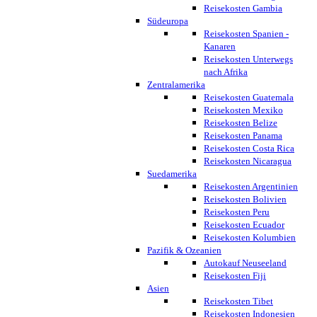
Reisekosten Gambia
Südeuropa
Reisekosten Spanien -
Kanaren
Reisekosten Unterwegs
nach Afrika
Zentralamerika
Reisekosten Guatemala
Reisekosten Mexiko
Reisekosten Belize
Reisekosten Panama
Reisekosten Costa Rica
Reisekosten Nicaragua
Suedamerika
Reisekosten Argentinien
Reisekosten Bolivien
Reisekosten Peru
Reisekosten Ecuador
Reisekosten Kolumbien
Pazifik & Ozeanien
Autokauf Neuseeland
Reisekosten Fiji
Asien
Reisekosten Tibet
Reisekosten Indonesien