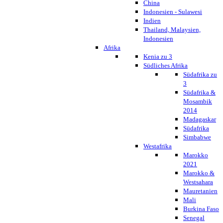
China
Indonesien - Sulawesi
Indien
Thailand, Malaysien,
Indonesien
Afrika
Kenia zu 3
Südliches Afrika
Südafrika zu
3
Südafrika &
Mosambik
2014
Madagaskar
Südafrika
Simbabwe
Westafrika
Marokko
2021
Marokko &
Westsahara
Mauretanien
Mali
Burkina Faso
Senegal