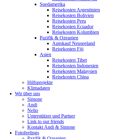
Suedamerika
Reisekosten Argentinien
Reisekosten Bolivien
Reisekosten Peru
Reisekosten Ecuador
Reisekosten Kolumbien
Pazifik & Ozeanien
Autokauf Neuseeland
Reisekosten Fiji
Asien
Reisekosten Tibet
Reisekosten Indonesien
Reisekosten Malaysien
Reisekosten China
Hilfsprojekte
Klimadaten
Wir über uns
Simone
Andi
Nelio
Unterstützer und Partner
Link to our friends
Kontakt Andi & Simone
Fotofeelings
Pazifik & Ozeanien