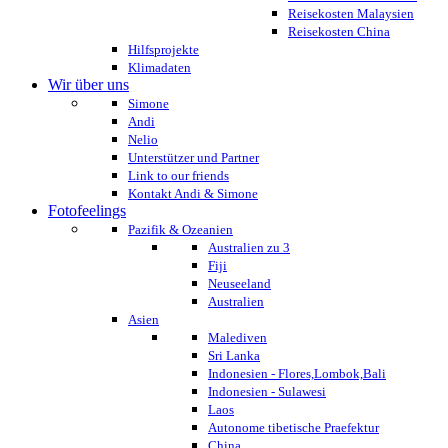
Reisekosten Malaysien
Reisekosten China
Hilfsprojekte
Klimadaten
Wir über uns
Simone
Andi
Nelio
Unterstützer und Partner
Link to our friends
Kontakt Andi & Simone
Fotofeelings
Pazifik & Ozeanien
Australien zu 3
Fiji
Neuseeland
Australien
Asien
Malediven
Sri Lanka
Indonesien - Flores,Lombok,Bali
Indonesien - Sulawesi
Laos
Autonome tibetische Praefektur
China