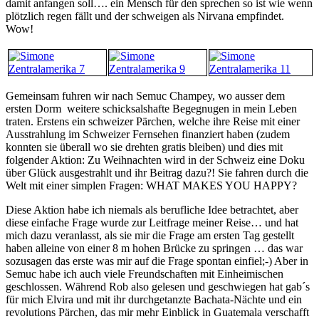
damit anfangen soll…. ein Mensch für den sprechen so ist wie wenn
plötzlich regen fällt und der schweigen als Nirvana empfindet.
Wow!
Gemeinsam fuhren wir nach Semuc Champey, wo ausser dem
ersten Dorm weitere schicksalshafte Begegnugen in mein Leben
traten. Erstens ein schweizer Pärchen, welche ihre Reise mit einer
Ausstrahlung im Schweizer Fernsehen finanziert haben (zudem
konnten sie überall wo sie drehten gratis bleiben) und dies mit
folgender Aktion: Zu Weihnachten wird in der Schweiz eine Doku
über Glück ausgestrahlt und ihr Beitrag dazu?! Sie fahren durch die
Welt mit einer simplen Fragen: WHAT MAKES YOU HAPPY?
Diese Aktion habe ich niemals als berufliche Idee betrachtet, aber
diese einfache Frage wurde zur Leitfrage meiner Reise… und hat
mich dazu veranlasst, als sie mir die Frage am ersten Tag gestellt
haben alleine von einer 8 m hohen Brücke zu springen … das war
sozusagen das erste was mir auf die Frage spontan einfiel;-) Aber in
Semuc habe ich auch viele Freundschaften mit Einheimischen
geschlossen. Während Rob also gelesen und geschwiegen hat gab´s
für mich Elvira und mit ihr durchgetanzte Bachata-Nächte und ein
revolutions Pärchen, das mir mehr Einblick in Guatemala verschafft