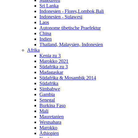
Malediven
Sri Lanka
Indonesien - Flores,Lombok,Bali
Indonesien - Sulawesi
Laos
Autonome tibetische Praefektur
China
Indien
Thailand, Malaysien, Indonesien
Afrika
Kenia zu 3
Marokko 2021
Südafrika zu 3
Madagaskar
Südafrika & Mosambik 2014
Südafrika
Simbabwe
Gambia
Senegal
Burkina Faso
Mali
Mauretanien
Westsahara
Marokko
Äthiopien