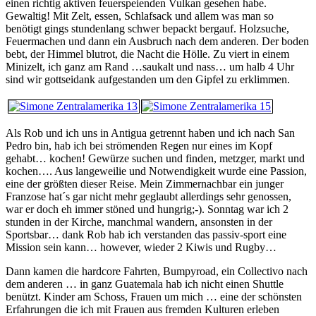
einen richtig aktiven feuerspeienden Vulkan gesehen habe.
Gewaltig! Mit Zelt, essen, Schlafsack und allem was man so
benötigt gings stundenlang schwer bepackt bergauf. Holzsuche,
Feuermachen und dann ein Ausbruch nach dem anderen. Der boden
bebt, der Himmel blutrot, die Nacht die Hölle. Zu viert in einem
Minizelt, ich ganz am Rand …saukalt und nass… um halb 4 Uhr
sind wir gottseidank aufgestanden um den Gipfel zu erklimmen.
Als Rob und ich uns in Antigua getrennt haben und ich nach San
Pedro bin, hab ich bei strömenden Regen nur eines im Kopf
gehabt… kochen! Gewürze suchen und finden, metzger, markt und
kochen…. Aus langeweilie und Notwendigkeit wurde eine Passion,
eine der größten dieser Reise. Mein Zimmernachbar ein junger
Franzose hat´s gar nicht mehr geglaubt allerdings sehr genossen,
war er doch eh immer stöned und hungrig;-). Sonntag war ich 2
stunden in der Kirche, manchmal wandern, ansonsten in der
Sportsbar… dank Rob hab ich verstanden das passiv-sport eine
Mission sein kann… however, wieder 2 Kiwis und Rugby…
Dann kamen die hardcore Fahrten, Bumpyroad, ein Collectivo nach
dem anderen … in ganz Guatemala hab ich nicht einen Shuttle
benützt. Kinder am Schoss, Frauen um mich … eine der schönsten
Erfahrungen die ich mit Frauen aus fremden Kulturen erleben