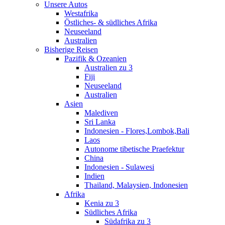
Unsere Autos
Westafrika
Östliches- & südliches Afrika
Neuseeland
Australien
Bisherige Reisen
Pazifik & Ozeanien
Australien zu 3
Fiji
Neuseeland
Australien
Asien
Malediven
Sri Lanka
Indonesien - Flores,Lombok,Bali
Laos
Autonome tibetische Praefektur
China
Indonesien - Sulawesi
Indien
Thailand, Malaysien, Indonesien
Afrika
Kenia zu 3
Südliches Afrika
Südafrika zu 3