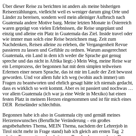
Über dieser Reise zu berichten ist anders als meine bisherigen
Reiseerzählungen, vielleicht weil es weniger darum ging Orte und
Länder zu bereisen, sondern weil mein alleiniger Aufbruch nach
Guatemala andere Motive barg. Meine letzten Monate in Österreich
waren geprägt von vielen Erlebnissen, die Reise ungeplant und
einzig und alleine ein Platz in Guatemala das Ziel. Inside travel oder
wie immer man solch eine Reise bezeichnen mag. Zeit zum
Nachdenken, Reisen alleine zu erleben, die Vergangenheit Revue
passieren zu lassen und Gefühle zu ordnen. Warum ausgerechnet
Guatemala, ein Land in dem ich weder die Sprache gut genug
spreche und das nicht in Afrika liegt;-) Mein Weg, meine Reise war
ein Lernprozess, der begonnen hat mit dem simplen teilweisen
Erlernen einer neuen Sprache, das ist mir im Laufe der Zeit bewusst
geworden. Und vor allem fuhr ich weg (wohin auch immer) um
Fragen zu beantworten und ehrlich gesagt hätte ich niemals gedacht,
dass es wirklich so weit kommt. Aber es ist passiert und nochwas …
vor allem Guatemala (ich war ja eine Weile in Mexiko) hat einen
festen Platz in meinem Herzen eingenommen und ist für mich eines
DER Reiseländer schlechthin.
Begonnen habe ich also in Guatemala city und gemäß meines
Herzenswunsches (Berufliche Veränderung – ein großes
angstbehaftetes Thema, MEIN Thema, nachdem der Lehrerjob in
Tirol nicht mehr in Frage stand) hab ich gleich am ersten Tag 2