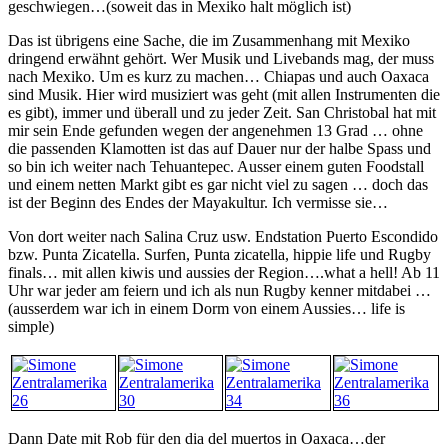
geschwiegen…(soweit das in Mexiko halt möglich ist)
Das ist übrigens eine Sache, die im Zusammenhang mit Mexiko
dringend erwähnt gehört. Wer Musik und Livebands mag, der muss
nach Mexiko. Um es kurz zu machen… Chiapas und auch Oaxaca
sind Musik. Hier wird musiziert was geht (mit allen Instrumenten die
es gibt), immer und überall und zu jeder Zeit. San Christobal hat mit
mir sein Ende gefunden wegen der angenehmen 13 Grad … ohne
die passenden Klamotten ist das auf Dauer nur der halbe Spass und
so bin ich weiter nach Tehuantepec. Ausser einem guten Foodstall
und einem netten Markt gibt es gar nicht viel zu sagen … doch das
ist der Beginn des Endes der Mayakultur. Ich vermisse sie…
Von dort weiter nach Salina Cruz usw. Endstation Puerto Escondido
bzw. Punta Zicatella. Surfen, Punta zicatella, hippie life und Rugby
finals… mit allen kiwis und aussies der Region….what a hell! Ab 11
Uhr war jeder am feiern und ich als nun Rugby kenner mitdabei …
(ausserdem war ich in einem Dorm von einem Aussies… life is
simple)
Dann Date mit Rob für den dia del muertos in Oaxaca…der