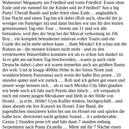
Wahnsinn! Megaparty am Friedhof und vorm Friedhof. Essen ohne
Ende und ein rummel für die Kinder und im Friedhof? Just a big
Party! Überall Bands und jeder feiert ohne Ende… unglaublich.
Eine Nacht und einen Tag bin ich dabei (Rob auch, obwohl der ja
weniger ein Partytiger ist) und dann buchen wir uns für den letzten
gemeinsamen Tag eine Tour ... bereits um 11 sind wir alle
betrunken, weil dies der Stop bei der Mezcal verkostung ist. Oh
Boy…ein komplett betrunkener minivan voller Touris und ein
Guide der nicht mehr stehen kann …thats Mexiko! Ich schau mir die
Ruinen an - die meisten können nicht mehr - und zu den
versteinerten Wasserfällen kommen wir als es schon fast dunkel ist.
Ja es gibt am nächsten Tag beschwerden…waren ja auch viele
Deutsche dabei;-) aber wir waren immerhin auch am größten Baum
der welt. Und in knapp 4000m Höhe in der Sierra Norte (mit
wunderschönem Panorama) auch wenn der halbe Bus pennt…10
stunden später sind wir zurück…. Rob und ich gehen gut essen und
unsere wege trennen sich… als er nach Mexiko City fährt glauben
wir beide noch ich fahr nach Puerto aber falsch… ich verquatsch
mich mit einem jungen Mexikaner und bleib in der Hölle von
Hostel… ja echt.. Hölle! Gym-Kaffee trinken, buchgeschäft…und
dann abends ein live Konzert im Hostel. Eine Band, die
jugendlichen musizieren kehrt bei uns im Hostel ein und spielen die
halbe bzw. dreiviertiel nacht geilsten Sound… it s unbelievable.
Genau 2 Stunden penn ich und fahr dann 7 stunden entlang
Serpentinen nach Punta Zicatella … Miete mit für 7 Nächte einen