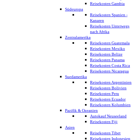
Reisekosten Gambia
Südeuropa
Reisekosten Spanien -
Kanaren
Reisekosten Unterwegs
nach Afrika
Zentralamerika
Reisekosten Guatemala
Reisekosten Mexiko
Reisekosten Belize
Reisekosten Panama
Reisekosten Costa Rica
Reisekosten Nicaragua
Suedamerika
Reisekosten Argentinien
Reisekosten Bolivien
Reisekosten Peru
Reisekosten Ecuador
Reisekosten Kolumbien
Pazifik & Ozeanien
Autokauf Neuseeland
Reisekosten Fiji
Asien
Reisekosten Tibet
Reisekosten Indonesien