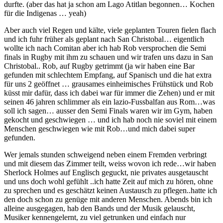
durfte. (aber das hat ja schon am Lago Atitlan begonnen… Kochen
für die Indigenas … yeah)
Aber auch viel Regen und kälte, viele geplanten Touren fielen flach
und ich fuhr früher als geplant nach San Christobal… eigentlich
wollte ich nach Comitan aber ich hab Rob versprochen die Semi
finals in Rugby mit ihm zu schauen und wir trafen uns dazu in San
Christobal.. Rob, auf Rugby getrimmt (ja wir haben eine Bar
gefunden mit schlechtem Empfang, auf Spanisch und die hat extra
für uns 2 geöffnet … grausames einheimisches Frühstück und Rob
küsst mir dafür, dass ich dabei war für immer die Zehen) und er mit
seinen 46 jahren schlimmer als ein lazio-Fussbalfan aus Rom…was
soll ich sagen… ausser den Semi Finals waren wir im Gym, haben
gekocht und geschwiegen … und ich hab noch nie soviel mit einem
Menschen geschwiegen wie mit Rob…und mich dabei super
gefunden.
Wer jemals stunden schweigend neben einem Fremden verbringt
und mit diesem das Zimmer teilt, weiss wovon ich rede…wir haben
Sherlock Holmes auf Englisch geguckt, nie privates ausgetauscht
und uns doch wohl gefühlt ..ich hatte Zeit auf mich zu hören, ohne
zu sprechen und es geschätzt keinen Austausch zu pflegen..hatte ich
den doch schon zu genüge mit anderen Menschen. Abends bin ich
alleine ausgegagen, hab den Bands und der Musik gelauscht,
Musiker kennengelernt, zu viel getrunken und einfach nur