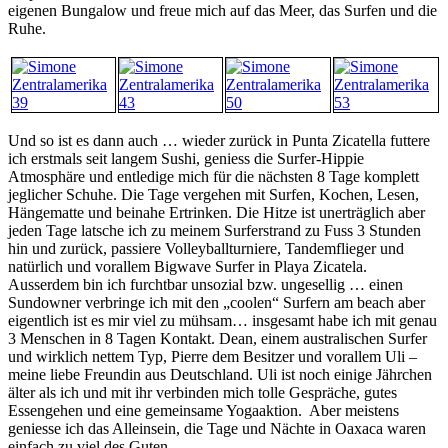
eigenen Bungalow und freue mich auf das Meer, das Surfen und die
Ruhe.
Und so ist es dann auch … wieder zurück in Punta Zicatella futtere
ich erstmals seit langem Sushi, geniess die Surfer-Hippie
Atmosphäre und entledige mich für die nächsten 8 Tage komplett
jeglicher Schuhe. Die Tage vergehen mit Surfen, Kochen, Lesen,
Hängematte und beinahe Ertrinken. Die Hitze ist unerträglich aber
jeden Tage latsche ich zu meinem Surferstrand zu Fuss 3 Stunden
hin und zurück, passiere Volleyballturniere, Tandemflieger und
natürlich und vorallem Bigwave Surfer in Playa Zicatela.
Ausserdem bin ich furchtbar unsozial bzw. ungesellig … einen
Sundowner verbringe ich mit den „coolen“ Surfern am beach aber
eigentlich ist es mir viel zu mühsam… insgesamt habe ich mit genau
3 Menschen in 8 Tagen Kontakt. Dean, einem australischen Surfer
und wirklich nettem Typ, Pierre dem Besitzer und vorallem Uli –
meine liebe Freundin aus Deutschland. Uli ist noch einige Jährchen
älter als ich und mit ihr verbinden mich tolle Gespräche, gutes
Essengehen und eine gemeinsame Yogaaktion. Aber meistens
geniesse ich das Alleinsein, die Tage und Nächte in Oaxaca waren
einfach zu viel des Guten.