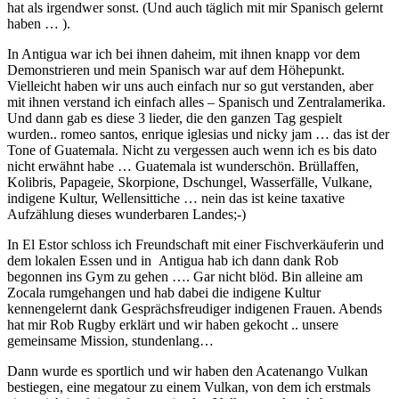
hat als irgendwer sonst. (Und auch täglich mit mir Spanisch gelernt
haben … ).
In Antigua war ich bei ihnen daheim, mit ihnen knapp vor dem
Demonstrieren und mein Spanisch war auf dem Höhepunkt.
Vielleicht haben wir uns auch einfach nur so gut verstanden, aber
mit ihnen verstand ich einfach alles – Spanisch und Zentralamerika.
Und dann gab es diese 3 lieder, die den ganzen Tag gespielt
wurden.. romeo santos, enrique iglesias und nicky jam … das ist der
Tone of Guatemala. Nicht zu vergessen auch wenn ich es bis dato
nicht erwähnt habe … Guatemala ist wunderschön. Brüllaffen,
Kolibris, Papageie, Skorpione, Dschungel, Wasserfälle, Vulkane,
indigene Kultur, Wellensittiche … nein das ist keine taxative
Aufzählung dieses wunderbaren Landes;-)
In El Estor schloss ich Freundschaft mit einer Fischverkäuferin und
dem lokalen Essen und in Antigua hab ich dann dank Rob
begonnen ins Gym zu gehen …. Gar nicht blöd. Bin alleine am
Zocala rumgehangen und hab dabei die indigene Kultur
kennengelernt dank Gesprächsfreudiger indigenen Frauen. Abends
hat mir Rob Rugby erklärt und wir haben gekocht .. unsere
gemeinsame Mission, stundenlang…
Dann wurde es sportlich und wir haben den Acatenango Vulkan
bestiegen, eine megatour zu einem Vulkan, von dem ich erstmals