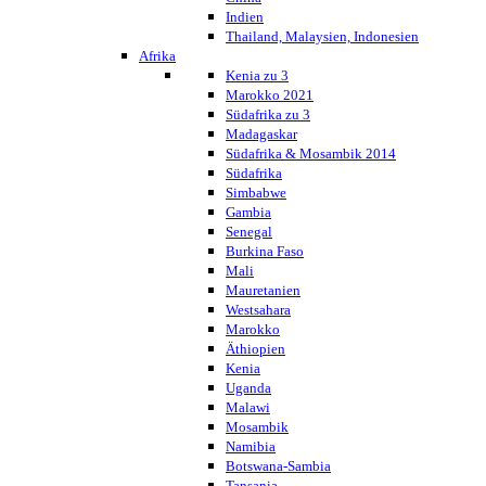
Indien
Thailand, Malaysien, Indonesien
Afrika
Kenia zu 3
Marokko 2021
Südafrika zu 3
Madagaskar
Südafrika & Mosambik 2014
Südafrika
Simbabwe
Gambia
Senegal
Burkina Faso
Mali
Mauretanien
Westsahara
Marokko
Äthiopien
Kenia
Uganda
Malawi
Mosambik
Namibia
Botswana-Sambia
Tansania