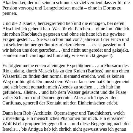
Akademiker, der mit seinem schmuck so viel verdient dass er für die
Pension vorsorgt und Langzeitreisen macht – ohne in Dorms zu
pennen.
Und die 2 Israelis, herzergreifend lieb und die einzigen, bei deren
Abschied ich geheult hab. Was für ein Pärchen… ohne ihn hätte ich
nie rohen Knoblauch gegessen und ohne sie hätte ich nie gewisse
Fragen gestellt … Sie war schon mal vor 7 jahren auf der Finca und
hat seitdem immer geträumt zurückzukehren … es ist passiert und
wir haben uns dort getroffen… (und nicht nur geredet und gekajakt,
sondern auch card against humanity wie verrückt gespielt).
Es folgten meine ersten alleinigen Expeditionen… am Flussarm des
Rio entlang, durch Matsch bis zu den Knien (Barfuss) nur um einen
Wasserfall zu finden den normal niemand erreicht, weil es keinen
Weg dorthin gibt. Du musst dem Wasser lauschen hat Chris gemeint
und sich bereit gemacht mich Abends zu suchen … ich hab ihn
gefunden.. alleine… und hab dem Wasser gelauscht und die Füsse
voller Schlamm und Dornen geerntet. Aber auch Trips zu den
Garifunas, generell der Kontakt mit den Einheimischen erlebt.
Dann kam Rob (Architekt, Opernsänger und Tauchlehrer), welch
Umstellung. Ein menschliches Phänomen für mich. Ein einsamer
Wolf ist ein gruppentier gegen ihn… und diese Begegnung nach den
Israelis… bis Antigua hab ich ehrlich nicht gewusst was ich genau