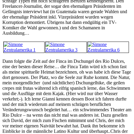
schräge Typen mit noch schrägeren Berufen kennengelernt. Den
Freelancer-Journalist, der sogar den ehemaligen Präsidenten im
Gefängnis interviewt hat (in Guatemala waren gerade Wahlen und
der ehemalige Präsident inkl. Vizepräsident wurden wegen
Korruption demontiert. Übrigens hat dann endgültig ein TV-
Komiker die Wahl gewonnen.) und den Schamanen in
Ausbildung…
Dann folgte die Zeit auf der Finca im Dschungel des Rio Dulces,
eine der besten dieser Reise… die Finca Tatin würd ich schon fast
als meine spirituelle Heimat bezeichnen, oh was habe ich diese Tage
dort genossen. Der Platz, wo die Seele zur Ruhe kommt. Die Natur,
mein morgendlicher (und nächtlicher) Dschungelhike, die geilen
crepes mit frutas während ich eifrig spanisch lerne, das Schwimmen
und die Ausflüge mit dem Kajak. (Hier wird nur über Wasser
verkehrt;-). Ich lerne Gianni kennen dessen Boot ich fahren durfte
und der mich wiederum auf meinem schrägen beruflichen
Veränderungswunsch begleitet hat… ein schwimmendes Theater am
Rio Dulce – na wenn das nicht mal was anderes ist. Dazu gesellen
sich David, der mich zum Fischen mitnimmt und Chris, der mich
vor meiner eigenen Naivität bewahrt hat. Dank ihn bekomme ich
Einblicke in die männliche Latino Kultur und überhaupt..Chris der