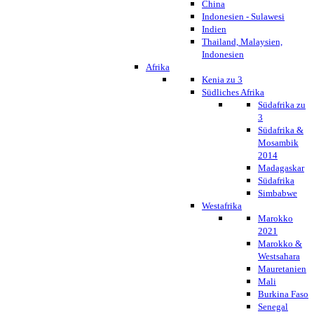
China
Indonesien - Sulawesi
Indien
Thailand, Malaysien,
Indonesien
Afrika
Kenia zu 3
Südliches Afrika
Südafrika zu
3
Südafrika &
Mosambik
2014
Madagaskar
Südafrika
Simbabwe
Westafrika
Marokko
2021
Marokko &
Westsahara
Mauretanien
Mali
Burkina Faso
Senegal