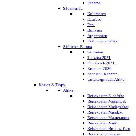
Panama
Südamerika
Kolumbien
Ecuador
Peru
Bolivien
Argentinien
Fazit Suedamerika
Südliches Europa
Sardinien
Toskana 2021
Frankreich 2021
Kroatien-2020
Spanien - Kanaren
Unterwegs nach Afrika
Kosten & Tipps
Afrika
Reisekosten Südafrika
Reisekosten Mosambik
Reisekosten Madagaskar
Reisekosten Marokko
Reisekosten Mauretanien
Reisekosten Mali
Reisekosten Burkina Faso
Reisekosten Senegal