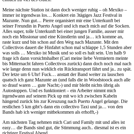
Meine nächste Station ist dann doch weniger ruhig – oh Mexiko –
immer ist irgendwas los… Konkret ein 3tägiges Jazz Festival in
Mazunte. Nun gut… Pierre organisiert mir eine Unterkunft bei
seiner Freundin in Puerto Angel und ich mach mich auf die Socken.
Alles super, tolle Unterkunft bei einer jungen Familie, ausser mir
noch ein Missionar und eine Künstlerin und ja… ich komme an,
raste kurz und bin schon auf den Weg nach Mazunte. Mit den
Collectivos dauert die Hinfahrt schon mal schlappe 1,5 Stunden aber
was solls … Mexiko ist Musik und so soll es halt sein. Um halb 9
frage ich dann vorsichtshalber (Cari meine liebe Vermietern meinte
bis Mitternacht fahren Collectivos zurück) dann doch noch mal nach
wie lange denn nun wirklich ein Rücktransport fährt und ja.. zu spät.
Der letze um 6 Uhr! Fuck… anstatt der Band weiter zu lauschen
quatsch ich ganz Mazunte an (und falls die in Woodstoock auch alle
so drauf waren … gute Nacht;-) und mir bleibt nichts übrig als
Autostoppen. Und es funktioniert – ein Arbeiter nimmt mich
irgendwann auf seinem Pick up mit wo ich zwischen Kabeln
hängend zurück bis zur Kreuzung nach Puerto Angel gelange. Die
restlichen 5 km gibt’s dann ein collectivo Taxi und ja… von den
Bands hab ich weniger mitbekommen als erhofft,-)
Am nächsten Tag nehmen mich Cari und Family mit und alles ist
easy… die Bands sind gut, die Stimmung auch.. diesmal ist es ein
richtiger Festival Abend.