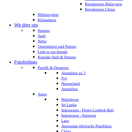
Reisekosten Malaysien
Reisekosten China
Hilfsprojekte
Klimadaten
Wir über uns
Simone
Andi
Nelio
Unterstützer und Partner
Link to our friends
Kontakt Andi & Simone
Fotofeelings
Pazifik & Ozeanien
Australien zu 3
Fiji
Neuseeland
Australien
Asien
Malediven
Sri Lanka
Indonesien - Flores,Lombok,Bali
Indonesien - Sulawesi
Laos
Autonome tibetische Praefektur
China