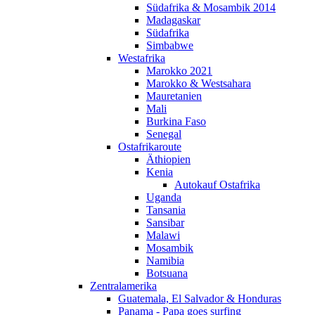
Südafrika & Mosambik 2014
Madagaskar
Südafrika
Simbabwe
Westafrika
Marokko 2021
Marokko & Westsahara
Mauretanien
Mali
Burkina Faso
Senegal
Ostafrikaroute
Äthiopien
Kenia
Autokauf Ostafrika
Uganda
Tansania
Sansibar
Malawi
Mosambik
Namibia
Botsuana
Zentralamerika
Guatemala, El Salvador & Honduras
Panama - Papa goes surfing