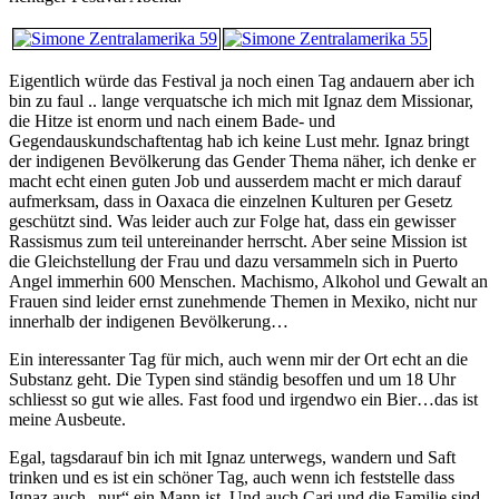
Eigentlich würde das Festival ja noch einen Tag andauern aber ich
bin zu faul .. lange verquatsche ich mich mit Ignaz dem Missionar,
die Hitze ist enorm und nach einem Bade- und
Gegendauskundschaftentag hab ich keine Lust mehr. Ignaz bringt
der indigenen Bevölkerung das Gender Thema näher, ich denke er
macht echt einen guten Job und ausserdem macht er mich darauf
aufmerksam, dass in Oaxaca die einzelnen Kulturen per Gesetz
geschützt sind. Was leider auch zur Folge hat, dass ein gewisser
Rassismus zum teil untereinander herrscht. Aber seine Mission ist
die Gleichstellung der Frau und dazu versammeln sich in Puerto
Angel immerhin 600 Menschen. Machismo, Alkohol und Gewalt an
Frauen sind leider ernst zunehmende Themen in Mexiko, nicht nur
innerhalb der indigenen Bevölkerung…
Ein interessanter Tag für mich, auch wenn mir der Ort echt an die
Substanz geht. Die Typen sind ständig besoffen und um 18 Uhr
schliesst so gut wie alles. Fast food und irgendwo ein Bier…das ist
meine Ausbeute.
Egal, tagsdarauf bin ich mit Ignaz unterwegs, wandern und Saft
trinken und es ist ein schöner Tag, auch wenn ich feststelle dass
Ignaz auch „nur“ ein Mann ist. Und auch Cari und die Familie sind