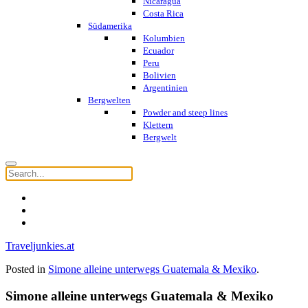
Nicaragua
Costa Rica
Südamerika
Kolumbien
Ecuador
Peru
Bolivien
Argentinien
Bergwelten
Powder and steep lines
Klettern
Bergwelt
Traveljunkies.at
Posted in
Simone alleine unterwegs Guatemala & Mexiko
.
Simone alleine unterwegs Guatemala & Mexiko