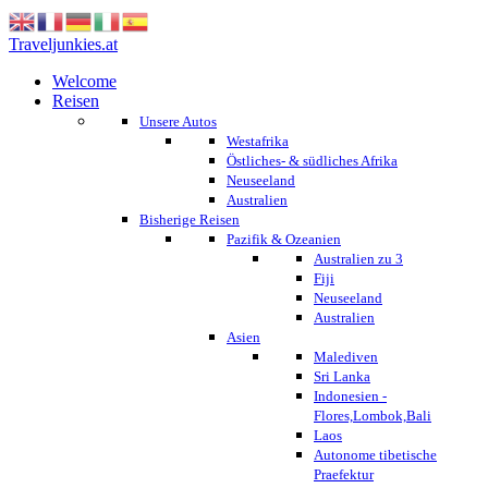
Traveljunkies.at
Welcome
Reisen
Unsere Autos
Westafrika
Östliches- & südliches Afrika
Neuseeland
Australien
Bisherige Reisen
Pazifik & Ozeanien
Australien zu 3
Fiji
Neuseeland
Australien
Asien
Malediven
Sri Lanka
Indonesien -
Flores,Lombok,Bali
Laos
Autonome tibetische
Praefektur