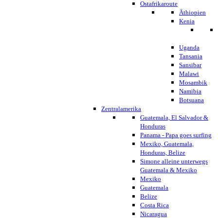
Ostafrikaroute
Äthiopien
Kenia
Uganda
Tansania
Sansibar
Malawi
Mosambik
Namibia
Botsuana
Zentralamerika
Guatemala, El Salvador &
Honduras
Panama - Papa goes surfing
Mexiko, Guatemala,
Honduras, Belize
Simone alleine unterwegs
Guatemala & Mexiko
Mexiko
Guatemala
Belize
Costa Rica
Nicaragua