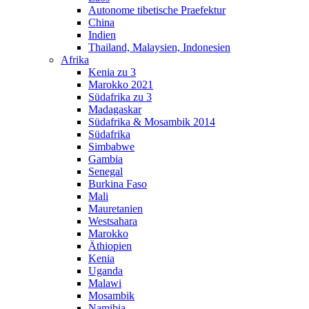
Autonome tibetische Praefektur
China
Indien
Thailand, Malaysien, Indonesien
Afrika
Kenia zu 3
Marokko 2021
Südafrika zu 3
Madagaskar
Südafrika & Mosambik 2014
Südafrika
Simbabwe
Gambia
Senegal
Burkina Faso
Mali
Mauretanien
Westsahara
Marokko
Äthiopien
Kenia
Uganda
Malawi
Mosambik
Namibia