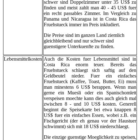
schwer sind Doppelzimmer unter 35 US$ zu
finden und meist zahlt man 40 - 45 US$ fuer
ein recht passables Zimmer. Im Vergleich zu
Panama und Nicaragua ist in Costa Rica das
Fruehstueck immer im Preis inkludiert.
Die Preise sind im ganzen Land ziemlich
gleichbleibend und nur schwer sind
guenstigere Unterkuenfte zu finden.
Lebensmittelkosten
Auch die Kosten fuer Lebensmittel sind in
Costa Rica enorm teuer. Bereits das
Fruehstueck schlaegt sich saftig auf den
Geldbeutel nieder. Fuer ein einfaches
Fruehstueck (Kaffee, Toast, Butter, Ei) muss
man minestens 6 US$ berappen. Wenn man
gerne ein Muesli oder ein Spanischomlett
verspeisen moechte kann dies auch gleich mal
zwischen 8 - und 10 US$ kosten. Generell
beginnt die Speisekarte bei etwa knappen 8
US$ fuer ein einfaches Essen, wobei z.B. ein
Fischgericht (der eh genau vor der Haustuer
schwimmt) sich mit 18 US$ niederschlaegt.
Die einzige guenstige Moeglichkeit zu speisen,