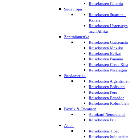
Reisekosten Gambia
Südeuropa
Reisekosten Spanien -
Kanaren
Reisekosten Unterwegs
nach Afrika
Zentralamerika
Reisekosten Guatemala
Reisekosten Mexiko
Reisekosten Belize
Reisekosten Panama
Reisekosten Costa Rica
Reisekosten Nicaragua
Suedamerika
Reisekosten Argentinien
Reisekosten Bolivien
Reisekosten Peru
Reisekosten Ecuador
Reisekosten Kolumbien
Pazifik & Ozeanien
Autokauf Neuseeland
Reisekosten Fiji
Asien
Reisekosten Tibet
Reisekosten Indonesien