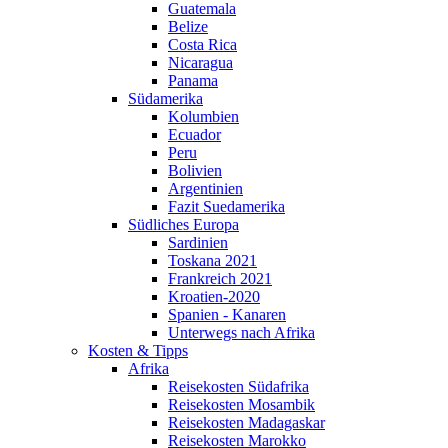
Guatemala
Belize
Costa Rica
Nicaragua
Panama
Südamerika
Kolumbien
Ecuador
Peru
Bolivien
Argentinien
Fazit Suedamerika
Südliches Europa
Sardinien
Toskana 2021
Frankreich 2021
Kroatien-2020
Spanien - Kanaren
Unterwegs nach Afrika
Kosten & Tipps
Afrika
Reisekosten Südafrika
Reisekosten Mosambik
Reisekosten Madagaskar
Reisekosten Marokko