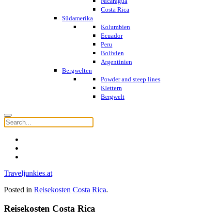
Nicaragua
Costa Rica
Südamerika
Kolumbien
Ecuador
Peru
Bolivien
Argentinien
Bergwelten
Powder and steep lines
Klettern
Bergwelt
Traveljunkies.at
Posted in
Reisekosten Costa Rica
.
Reisekosten Costa Rica