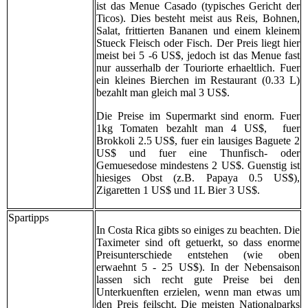
ist das Menue Casado (typisches Gericht der
Ticos). Dies besteht meist aus Reis, Bohnen,
Salat, frittierten Bananen und einem kleinem
Stueck Fleisch oder Fisch. Der Preis liegt hier
meist bei 5 -6 US$, jedoch ist das Menue fast
nur ausserhalb der Touriorte erhaeltlich. Fuer
ein kleines Bierchen im Restaurant (0.33 L)
bezahlt man gleich mal 3 US$.
Die Preise im Supermarkt sind enorm. Fuer
1kg Tomaten bezahlt man 4 US$, fuer
Brokkoli 2.5 US$, fuer ein lausiges Baguete 2
US$ und fuer eine Thunfisch- oder
Gemuesedose mindestens 2 US$. Guenstig ist
hiesiges Obst (z.B. Papaya 0.5 US$),
Zigaretten 1 US$ und 1L Bier 3 US$.
Spartipps
In Costa Rica gibts so einiges zu beachten. Die
Taximeter sind oft getuerkt, so dass enorme
Preisunterschiede entstehen (wie oben
erwaehnt 5 - 25 US$). In der Nebensaison
lassen sich recht gute Preise bei den
Unterkuenften erzielen, wenn man etwas um
den Preis feilscht. Die meisten Nationalparks