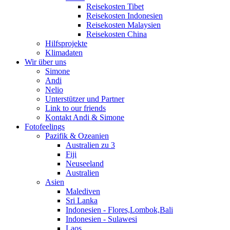
Reisekosten Tibet
Reisekosten Indonesien
Reisekosten Malaysien
Reisekosten China
Hilfsprojekte
Klimadaten
Wir über uns
Simone
Andi
Nelio
Unterstützer und Partner
Link to our friends
Kontakt Andi & Simone
Fotofeelings
Pazifik & Ozeanien
Australien zu 3
Fiji
Neuseeland
Australien
Asien
Malediven
Sri Lanka
Indonesien - Flores,Lombok,Bali
Indonesien - Sulawesi
Laos