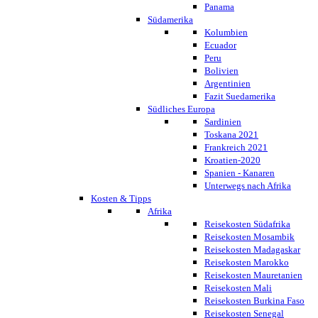
Panama
Südamerika
Kolumbien
Ecuador
Peru
Bolivien
Argentinien
Fazit Suedamerika
Südliches Europa
Sardinien
Toskana 2021
Frankreich 2021
Kroatien-2020
Spanien - Kanaren
Unterwegs nach Afrika
Kosten & Tipps
Afrika
Reisekosten Südafrika
Reisekosten Mosambik
Reisekosten Madagaskar
Reisekosten Marokko
Reisekosten Mauretanien
Reisekosten Mali
Reisekosten Burkina Faso
Reisekosten Senegal