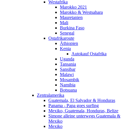
Westafrika
Marokko 2021
Marokko & Westsahara
Mauretanien
Mali
Burkina Faso
Senegal
Ostafrikaroute
Äthiopien
Kenia
Autokauf Ostafrika
Uganda
Tansania
Sansibar
Malawi
Mosambik
Namibia
Botsuana
Zentralamerika
Guatemala, El Salvador & Honduras
Panama - Papa goes surfing
Mexiko, Guatemala, Honduras, Belize
Simone alleine unterwegs Guatemala &
Mexiko
Mexiko