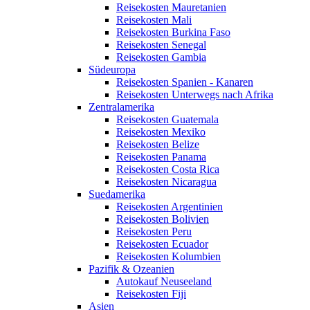
Reisekosten Mauretanien
Reisekosten Mali
Reisekosten Burkina Faso
Reisekosten Senegal
Reisekosten Gambia
Südeuropa
Reisekosten Spanien - Kanaren
Reisekosten Unterwegs nach Afrika
Zentralamerika
Reisekosten Guatemala
Reisekosten Mexiko
Reisekosten Belize
Reisekosten Panama
Reisekosten Costa Rica
Reisekosten Nicaragua
Suedamerika
Reisekosten Argentinien
Reisekosten Bolivien
Reisekosten Peru
Reisekosten Ecuador
Reisekosten Kolumbien
Pazifik & Ozeanien
Autokauf Neuseeland
Reisekosten Fiji
Asien