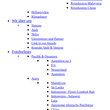
Reisekosten Malaysien
Reisekosten China
Hilfsprojekte
Klimadaten
Wir über uns
Simone
Andi
Nelio
Unterstützer und Partner
Link to our friends
Kontakt Andi & Simone
Fotofeelings
Pazifik & Ozeanien
Australien zu 3
Fiji
Neuseeland
Australien
Asien
Malediven
Sri Lanka
Indonesien - Flores,Lombok,Bali
Indonesien - Sulawesi
Laos
Autonome tibetische Praefektur
China