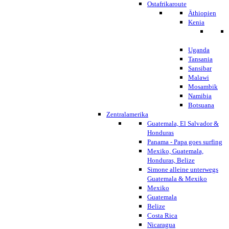
Ostafrikaroute
Äthiopien
Kenia
Uganda
Tansania
Sansibar
Malawi
Mosambik
Namibia
Botsuana
Zentralamerika
Guatemala, El Salvador &
Honduras
Panama - Papa goes surfing
Mexiko, Guatemala,
Honduras, Belize
Simone alleine unterwegs
Guatemala & Mexiko
Mexiko
Guatemala
Belize
Costa Rica
Nicaragua