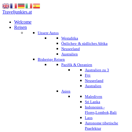
Traveljunkies.at
Welcome
Reisen
Unsere Autos
Westafrika
Östliches- & südliches Afrika
Neuseeland
Australien
Bisherige Reisen
Pazifik & Ozeanien
Australien zu 3
Fiji
Neuseeland
Australien
Asien
Malediven
Sri Lanka
Indonesien -
Flores,Lombok,Bali
Laos
Autonome tibetische
Praefektur