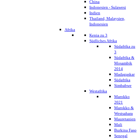
China
Indonesien - Sulawesi
Indien
Thailand, Malaysien,
Indonesien
Afrika
Kenia zu 3
Südliches Afrika
Südafrika zu
3
Südafrika &
Mosambik
2014
Madagaskar
Südafrika
Simbabwe
Westafrika
Marokko
2021
Marokko &
Westsahara
Mauretanien
Mali
Burkina Faso
Senegal