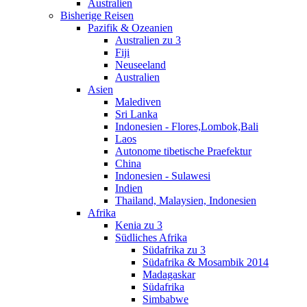
Australien
Bisherige Reisen
Pazifik & Ozeanien
Australien zu 3
Fiji
Neuseeland
Australien
Asien
Malediven
Sri Lanka
Indonesien - Flores,Lombok,Bali
Laos
Autonome tibetische Praefektur
China
Indonesien - Sulawesi
Indien
Thailand, Malaysien, Indonesien
Afrika
Kenia zu 3
Südliches Afrika
Südafrika zu 3
Südafrika & Mosambik 2014
Madagaskar
Südafrika
Simbabwe