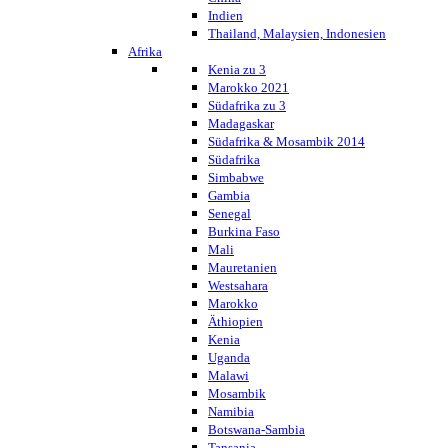
Indien
Thailand, Malaysien, Indonesien
Afrika
Kenia zu 3
Marokko 2021
Südafrika zu 3
Madagaskar
Südafrika & Mosambik 2014
Südafrika
Simbabwe
Gambia
Senegal
Burkina Faso
Mali
Mauretanien
Westsahara
Marokko
Äthiopien
Kenia
Uganda
Malawi
Mosambik
Namibia
Botswana-Sambia
Tansania