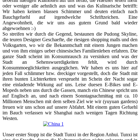
ueberall haengen Klamotten auf uns herab, die Haeuser sehen mehr
oder weniger alle aehnlich aus und was das Kulinarische betrifft:
Wir haben keinen blassen Schimmer und deuten einfach nach
Bauchgefuehl auf irgendwelche Schriftzeichen. Eine
Angewohnheit, die wir uns aus gutem Grund bald wieder
abgewoehnen :-)
So streifen wir durch die Gegend, bestaunen die Pudong Skyline,
die teuren Designer Geschaefte, die riesigen shopping malls und den
Volksgarten, wo wir die Bekanntschaft mit einem Jungen machen
und von ihm einiges ueber chinesisches Familienleben erfahren. Die
ganze Stadt scheint im Konsumrausch zu versinken und was der
Stadt an Sehenswuerdigkeiten fehlt, wird durch
Konsummoeglichkeiten ausgeglichen. Wir haben es uns hier auf
jeden Fall schlimmer bzw. dreckiger vorgestellt, doch die Stadt mit
ihren bunten Lichterketten versprueht im Schein der Nacht sogar
eine einladende Wirkung auf uns. Leise duesen E-Bikes und E-
Mopeds neben uns durch die Gassen, manch ein Chinese spricht uns
auf Englisch an, und nach einem Sonntagnachmittag mit ca. 10
Millionen Menschen mit dem selben Ziel wie wir (yuyuan gardens)
freuen wir uns schon auf unsere Abfahrt. Mit einem guten Gefuehl
im Bauch verlassen wir Shanghai nach wenigen Tagen Richtung
Westen.
Unser erster Stopp ist die Stadt Tunxi in der Region Anhui. Tunxi ist