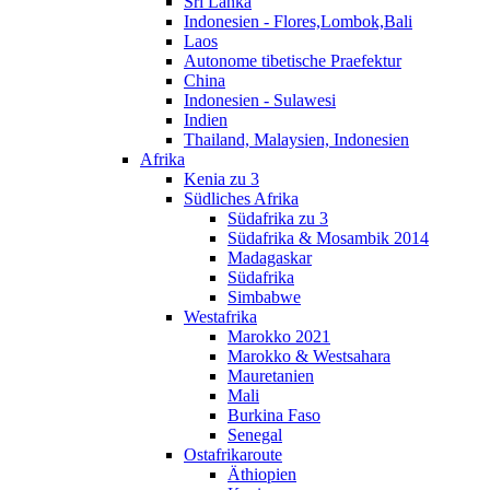
Sri Lanka
Indonesien - Flores,Lombok,Bali
Laos
Autonome tibetische Praefektur
China
Indonesien - Sulawesi
Indien
Thailand, Malaysien, Indonesien
Afrika
Kenia zu 3
Südliches Afrika
Südafrika zu 3
Südafrika & Mosambik 2014
Madagaskar
Südafrika
Simbabwe
Westafrika
Marokko 2021
Marokko & Westsahara
Mauretanien
Mali
Burkina Faso
Senegal
Ostafrikaroute
Äthiopien