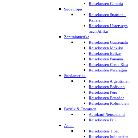
Reisekosten Gambia
Südeuropa
Reisekosten Spanien -
Kanaren
Reisekosten Unterwegs
nach Afrika
Zentralamerika
Reisekosten Guatemala
Reisekosten Mexiko
Reisekosten Belize
Reisekosten Panama
Reisekosten Costa Rica
Reisekosten Nicaragua
Suedamerika
Reisekosten Argentinien
Reisekosten Bolivien
Reisekosten Peru
Reisekosten Ecuador
Reisekosten Kolumbien
Pazifik & Ozeanien
Autokauf Neuseeland
Reisekosten Fiji
Asien
Reisekosten Tibet
Reisekosten Indonesien