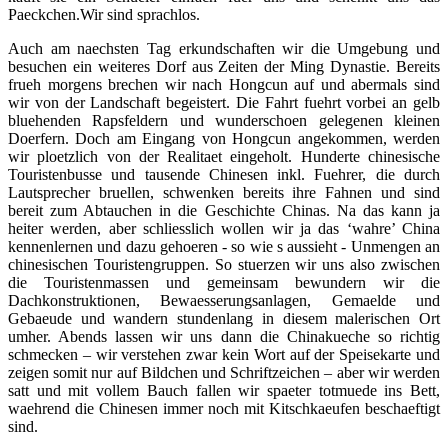
Paeckchen.Wir sind sprachlos.
Auch am naechsten Tag erkundschaften wir die Umgebung und
besuchen ein weiteres Dorf aus Zeiten der Ming Dynastie. Bereits
frueh morgens brechen wir nach Hongcun auf und abermals sind
wir von der Landschaft begeistert. Die Fahrt fuehrt vorbei an gelb
bluehenden Rapsfeldern und wunderschoen gelegenen kleinen
Doerfern. Doch am Eingang von Hongcun angekommen, werden
wir ploetzlich von der Realitaet eingeholt. Hunderte chinesische
Touristenbusse und tausende Chinesen inkl. Fuehrer, die durch
Lautsprecher bruellen, schwenken bereits ihre Fahnen und sind
bereit zum Abtauchen in die Geschichte Chinas. Na das kann ja
heiter werden, aber schliesslich wollen wir ja das ‘wahre’ China
kennenlernen und dazu gehoeren - so wie s aussieht - Unmengen an
chinesischen Touristengruppen. So stuerzen wir uns also zwischen
die Touristenmassen und gemeinsam bewundern wir die
Dachkonstruktionen, Bewaesserungsanlagen, Gemaelde und
Gebaeude und wandern stundenlang in diesem malerischen Ort
umher. Abends lassen wir uns dann die Chinakueche so richtig
schmecken – wir verstehen zwar kein Wort auf der Speisekarte und
zeigen somit nur auf Bildchen und Schriftzeichen – aber wir werden
satt und mit vollem Bauch fallen wir spaeter totmuede ins Bett,
waehrend die Chinesen immer noch mit Kitschkaeufen beschaeftigt
sind.