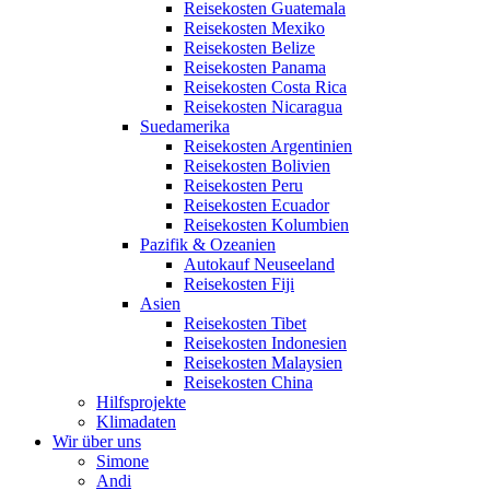
Reisekosten Guatemala
Reisekosten Mexiko
Reisekosten Belize
Reisekosten Panama
Reisekosten Costa Rica
Reisekosten Nicaragua
Suedamerika
Reisekosten Argentinien
Reisekosten Bolivien
Reisekosten Peru
Reisekosten Ecuador
Reisekosten Kolumbien
Pazifik & Ozeanien
Autokauf Neuseeland
Reisekosten Fiji
Asien
Reisekosten Tibet
Reisekosten Indonesien
Reisekosten Malaysien
Reisekosten China
Hilfsprojekte
Klimadaten
Wir über uns
Simone
Andi