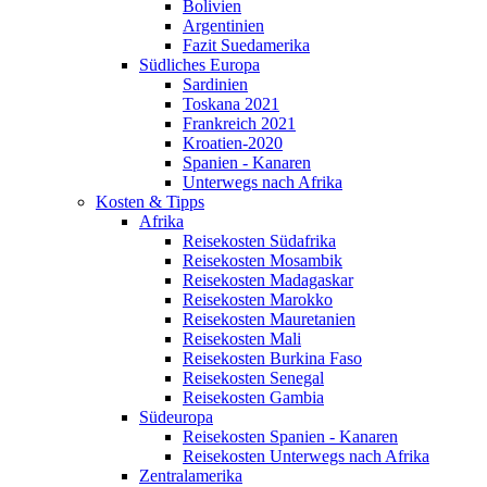
Bolivien
Argentinien
Fazit Suedamerika
Südliches Europa
Sardinien
Toskana 2021
Frankreich 2021
Kroatien-2020
Spanien - Kanaren
Unterwegs nach Afrika
Kosten & Tipps
Afrika
Reisekosten Südafrika
Reisekosten Mosambik
Reisekosten Madagaskar
Reisekosten Marokko
Reisekosten Mauretanien
Reisekosten Mali
Reisekosten Burkina Faso
Reisekosten Senegal
Reisekosten Gambia
Südeuropa
Reisekosten Spanien - Kanaren
Reisekosten Unterwegs nach Afrika
Zentralamerika