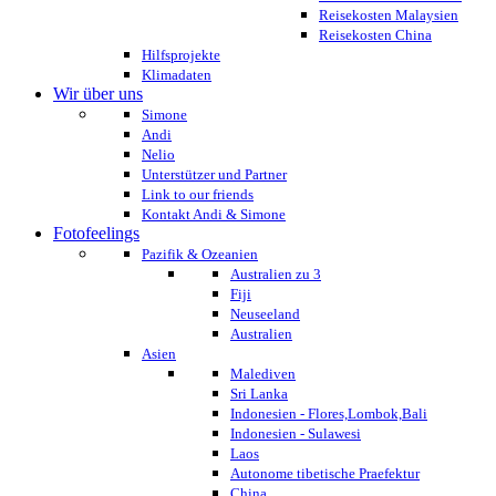
Reisekosten Malaysien
Reisekosten China
Hilfsprojekte
Klimadaten
Wir über uns
Simone
Andi
Nelio
Unterstützer und Partner
Link to our friends
Kontakt Andi & Simone
Fotofeelings
Pazifik & Ozeanien
Australien zu 3
Fiji
Neuseeland
Australien
Asien
Malediven
Sri Lanka
Indonesien - Flores,Lombok,Bali
Indonesien - Sulawesi
Laos
Autonome tibetische Praefektur
China