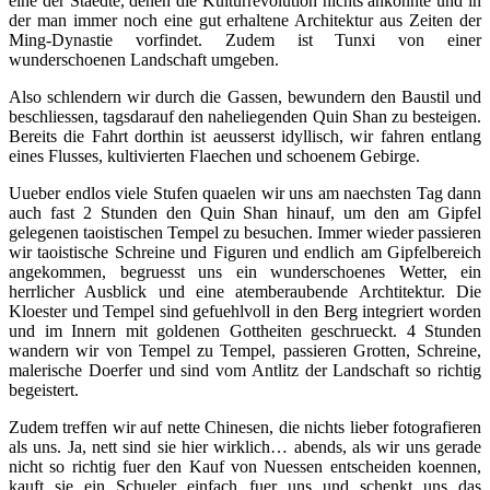
eine der Staedte, denen die Kulturrevolution nichts ankonnte und in
der man immer noch eine gut erhaltene Architektur aus Zeiten der
Ming-Dynastie vorfindet. Zudem ist Tunxi von einer
wunderschoenen Landschaft umgeben.
Also schlendern wir durch die Gassen, bewundern den Baustil und
beschliessen, tagsdarauf den naheliegenden Quin Shan zu besteigen.
Bereits die Fahrt dorthin ist aeusserst idyllisch, wir fahren entlang
eines Flusses, kultivierten Flaechen und schoenem Gebirge.
Uueber endlos viele Stufen quaelen wir uns am naechsten Tag dann
auch fast 2 Stunden den Quin Shan hinauf, um den am Gipfel
gelegenen taoistischen Tempel zu besuchen. Immer wieder passieren
wir taoistische Schreine und Figuren und endlich am Gipfelbereich
angekommen, begruesst uns ein wunderschoenes Wetter, ein
herrlicher Ausblick und eine atemberaubende Archtitektur. Die
Kloester und Tempel sind gefuehlvoll in den Berg integriert worden
und im Innern mit goldenen Gottheiten geschrueckt. 4 Stunden
wandern wir von Tempel zu Tempel, passieren Grotten, Schreine,
malerische Doerfer und sind vom Antlitz der Landschaft so richtig
begeistert.
Zudem treffen wir auf nette Chinesen, die nichts lieber fotografieren
als uns. Ja, nett sind sie hier wirklich… abends, als wir uns gerade
nicht so richtig fuer den Kauf von Nuessen entscheiden koennen,
kauft sie ein Schueler einfach fuer uns und schenkt uns das