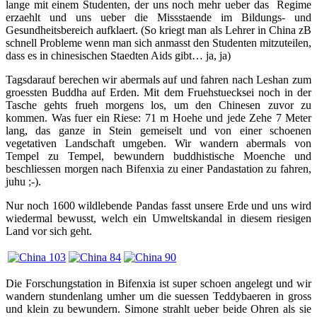
lange mit einem Studenten, der uns noch mehr ueber das Regime
erzaehlt und uns ueber die Missstaende im Bildungs- und
Gesundheitsbereich aufklaert. (So kriegt man als Lehrer in China zB
schnell Probleme wenn man sich anmasst den Studenten mitzuteilen,
dass es in chinesischen Staedten Aids gibt… ja, ja)
Tagsdarauf berechen wir abermals auf und fahren nach Leshan zum
groessten Buddha auf Erden. Mit dem Fruehstuecksei noch in der
Tasche gehts frueh morgens los, um den Chinesen zuvor zu
kommen. Was fuer ein Riese: 71 m Hoehe und jede Zehe 7 Meter
lang, das ganze in Stein gemeiselt und von einer schoenen
vegetativen Landschaft umgeben. Wir wandern abermals von
Tempel zu Tempel, bewundern buddhistische Moenche und
beschliessen morgen nach Bifenxia zu einer Pandastation zu fahren,
juhu ;-).
Nur noch 1600 wildlebende Pandas fasst unsere Erde und uns wird
wiedermal bewusst, welch ein Umweltskandal in diesem riesigen
Land vor sich geht.
Die Forschungstation in Bifenxia ist super schoen angelegt und wir
wandern stundenlang umher um die suessen Teddybaeren in gross
und klein zu bewundern. Simone strahlt ueber beide Ohren als sie