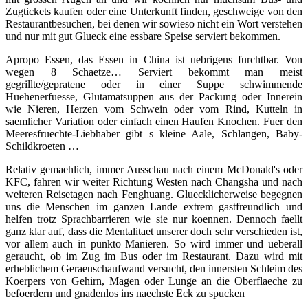
Zugtickets kaufen oder eine Unterkunft finden, geschweige von den
Restaurantbesuchen, bei denen wir sowieso nicht ein Wort verstehen
und nur mit gut Glueck eine essbare Speise serviert bekommen.
Apropo Essen, das Essen in China ist uebrigens furchtbar. Von
wegen 8 Schaetze… Serviert bekommt man meist
gegrillte/gepratene oder in einer Suppe schwimmende
Huehenerfuesse, Glutamatsuppen aus der Packung oder Innerein
wie Nieren, Herzen vom Schwein oder vom Rind, Kutteln in
saemlicher Variation oder einfach einen Haufen Knochen. Fuer den
Meeresfruechte-Liebhaber gibt s kleine Aale, Schlangen, Baby-
Schildkroeten …
Relativ gemaehlich, immer Ausschau nach einem McDonald's oder
KFC, fahren wir weiter Richtung Westen nach Changsha und nach
weiteren Reisetagen nach Fenghuang. Gluecklicherweise begegnen
uns die Menschen im ganzen Lande extrem gastfreundlich und
helfen trotz Sprachbarrieren wie sie nur koennen. Dennoch faellt
ganz klar auf, dass die Mentalitaet unserer doch sehr verschieden ist,
vor allem auch in punkto Manieren. So wird immer und ueberall
geraucht, ob im Zug im Bus oder im Restaurant. Dazu wird mit
erheblichem Geraeuschaufwand versucht, den innersten Schleim des
Koerpers von Gehirn, Magen oder Lunge an die Oberflaeche zu
befoerdern und gnadenlos ins naechste Eck zu spucken