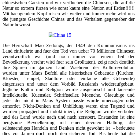
chinesischen Gaesten und wir verfluchen die Chinesen, die auf die
Natur so extrem furzen wie sonst kaum eine Nation auf Erden!!!!!!
Mit haengendem Kopf reisen wir weiter und immer mehr wird uns
die juengste Geschichte Chinas und das Verhalten gegenueber der
Natur bewusst.
Die Herrschaft Mao Zedongs, der 1949 den Kommunismus ins
Land einfuehrte und fuer den Tod von ueber 70 Millionen Chinesen
verantwortlich war (und noch immer von einem Teil der
Bevoelkerung verehrt wird fuer sein Grolltaten), zeigt noch deutlich
ihre Spuren im ganzen Land. Waehrend der Kulturrevolution
wurden unter Maos Befehl alle historischen Gebaeude (Kirchen,
Kloester, Tempel, Stadttore oder einfache alte Gebaeude)
eingerissen und unter dem Vorbild Russlands wiederaufgebaut.
Jegliche Kultur und Religion wurde ausgeloescht und tausende
Intellektuelle, Kuenstler, Schriftsteller, Moenche, Glaeubige und
jeder der nicht in Maos System passte wurde umerzogen oder
ermordet. Nicht-Denken und Unbildung waren eine Tugend und
wurden propagiert und indoktriniert, die Religion wurde verboten
und das Land wurde nach und nach zerstoert. Enstanden ist eine
beugsame Bevoelkerung mit einer devoten Haltung, die
selbstaendiges Handeln und Denken nicht gewohnt ist - bedeutete
dies vor Jahren doch noch den sicheren Tod. Bis heute hat die