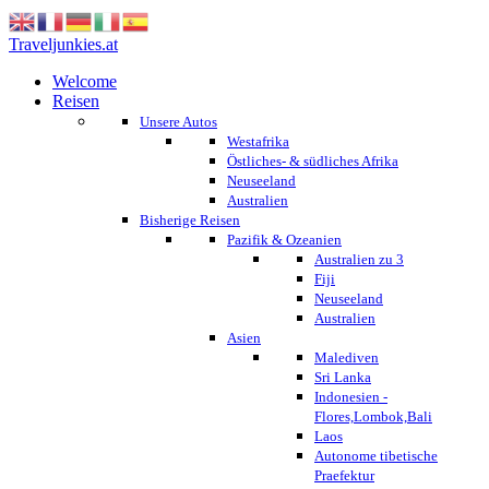
Traveljunkies.at
Welcome
Reisen
Unsere Autos
Westafrika
Östliches- & südliches Afrika
Neuseeland
Australien
Bisherige Reisen
Pazifik & Ozeanien
Australien zu 3
Fiji
Neuseeland
Australien
Asien
Malediven
Sri Lanka
Indonesien -
Flores,Lombok,Bali
Laos
Autonome tibetische
Praefektur