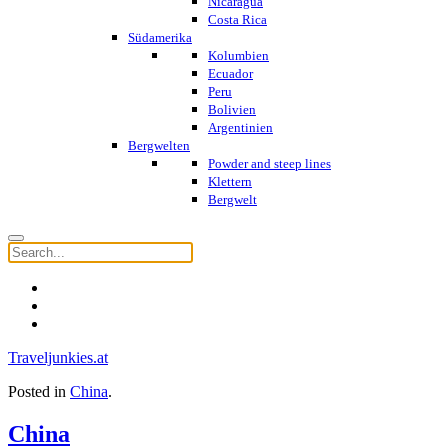
Nicaragua
Costa Rica
Südamerika
Kolumbien
Ecuador
Peru
Bolivien
Argentinien
Bergwelten
Powder and steep lines
Klettern
Bergwelt
Traveljunkies.at
Posted in
China
.
China