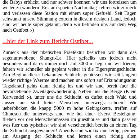
die Babys erblickt, und nur schwer koennen wir uns fortreissen um
weiter zu wandern. Erst am spaeten Nachmittag kehren wir zurueck
und verlassen diese Station mit einem super Gefuehl. Seit Tagen
schwankt unsere Stimmung extrem in diesem riesigen Land, jedoch
sind wir heute super gelaunt, denn wir befinden uns auf dem Weg
nach Osttibet ;-)
...hier der Link zum Bericht Osttibet...
Zurueck aus der tibetischen Praefektur besuchen wir dann das
sagenumwobene Shangri-La. Hier gefaellts uns jedoch nicht
besonders und da es immer noch auf 3000 m liegt und wir frieren,
fahren wir schneller als geplant weiter in die Tigersprungschlucht.
Am Beginn dieser bekannten Schlucht geniessen wir seit langem
wieder richtige Waerme und machen uns sofort auf Erkundungstour.
Tagsdarauf gehts dann richtig los und wir sind bereit fuer die
bevorstehende Zweitageswanderung. Neben uns die Berge (Klein
Karwendel ;-), unter uns die Schlucht, es duftet nach Wald und
ausser uns sind keine Menschen unterwegs…schoen! Wir
ueberblicken die knapp 5000 m hohe Gebirgskette, treffen auf
Chinesen die unterwegs sind wie bei einer Everst Besteigung,
fliehen vor den Menschenmassen im guesthouse und dann passiert
was fuer uns typisches: wir sind versehentlich bereits an einem Tag
die Schlucht ausgewandert! Abends sind wir fix und fertig, pennen
am Ausgang der Schlucht und lernen einen richtig alten