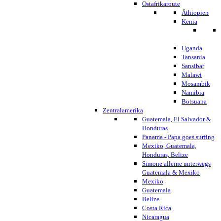
Ostafrikaroute
Äthiopien
Kenia
Uganda
Tansania
Sansibar
Malawi
Mosambik
Namibia
Botsuana
Zentralamerika
Guatemala, El Salvador &
Honduras
Panama - Papa goes surfing
Mexiko, Guatemala,
Honduras, Belize
Simone alleine unterwegs
Guatemala & Mexiko
Mexiko
Guatemala
Belize
Costa Rica
Nicaragua