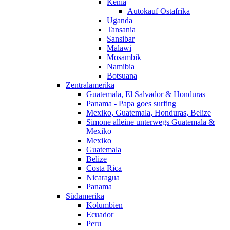
Kenia
Autokauf Ostafrika
Uganda
Tansania
Sansibar
Malawi
Mosambik
Namibia
Botsuana
Zentralamerika
Guatemala, El Salvador & Honduras
Panama - Papa goes surfing
Mexiko, Guatemala, Honduras, Belize
Simone alleine unterwegs Guatemala &
Mexiko
Mexiko
Guatemala
Belize
Costa Rica
Nicaragua
Panama
Südamerika
Kolumbien
Ecuador
Peru