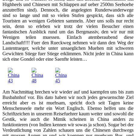
Highheels und Chinesen mit Schlappen auf ueber 2500m Seehoehe
anzutreffen sind). Dennoch, die angelegten Runderwanderwege
sind so lange und mit so vielen Stufen gespickt, dass sich alle
Touristen an wenigen Gebieten sammeln. Aber uns solls nur recht
sein, denn so erleben wir trotz der vielen Besucher einen
fantastischen Ausblick rund um das Bergmassiv, den wir nur mit
Wenigen teilen muessen. Einfach atemberaubend diese
Landschaft!!!! Fuer den Rueckweg nehmen wir dann den Weg der
Lastentraeger, welche unter unsaeglichen Muehen mit schweren
Gewichten Stiege fuer Stiege erklimmen. Nicht jeder in China kann
sich eine Gondel oder eine Saenfte leisten…
Am Nachmittag brechen wir wieder auf und kaempfen uns bis zum
Busbahnhof vor. Bis dato haben wir noch jedes gewuenschte Ziel
erreicht aber es ist muehsam, spricht doch seit Tagen keine
Menschenseele mehr ein Wort Englisch. Ebenso helfen uns die
Schriftzeichen in unserem Reisefuehrer kaum weiter und sowohl die
Gestik, wie auch die Mimik scheinen in China anders zu
funktionieren (von Indien kennen wir sowas ja schon). Sogar bei der
Verdeutlichung von Zahlen schauen uns die Chinesen durchwegs
mit grossen Augen an und wir koennen nur muehsam Bus- und