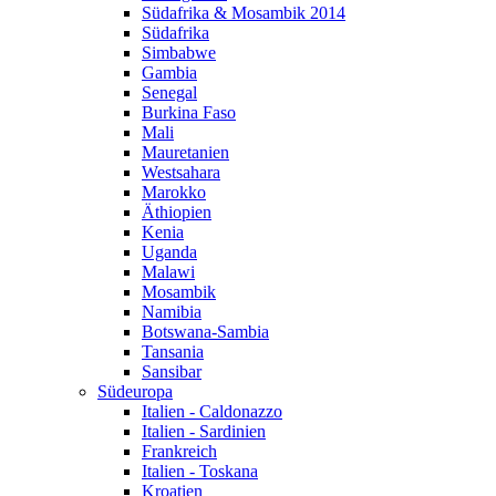
Südafrika & Mosambik 2014
Südafrika
Simbabwe
Gambia
Senegal
Burkina Faso
Mali
Mauretanien
Westsahara
Marokko
Äthiopien
Kenia
Uganda
Malawi
Mosambik
Namibia
Botswana-Sambia
Tansania
Sansibar
Südeuropa
Italien - Caldonazzo
Italien - Sardinien
Frankreich
Italien - Toskana
Kroatien