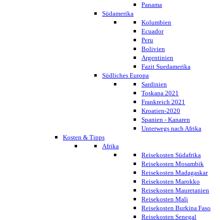
Panama
Südamerika
Kolumbien
Ecuador
Peru
Bolivien
Argentinien
Fazit Suedamerika
Südliches Europa
Sardinien
Toskana 2021
Frankreich 2021
Kroatien-2020
Spanien - Kanaren
Unterwegs nach Afrika
Kosten & Tipps
Afrika
Reisekosten Südafrika
Reisekosten Mosambik
Reisekosten Madagaskar
Reisekosten Marokko
Reisekosten Mauretanien
Reisekosten Mali
Reisekosten Burkina Faso
Reisekosten Senegal