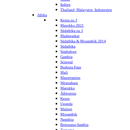
Indien
Thailand, Malaysien, Indonesien
Afrika
Kenia zu 3
Marokko 2021
Südafrika zu 3
Madagaskar
Südafrika & Mosambik 2014
Südafrika
Simbabwe
Gambia
Senegal
Burkina Faso
Mali
Mauretanien
Westsahara
Marokko
Äthiopien
Kenia
Uganda
Malawi
Mosambik
Namibia
Botswana-Sambia
Tansania