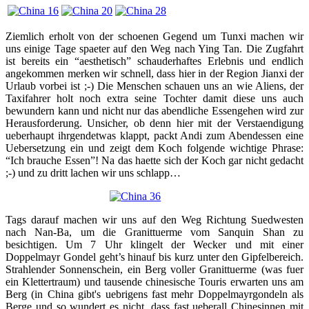
Ziemlich erholt von der schoenen Gegend um Tunxi machen wir
uns einige Tage spaeter auf den Weg nach Ying Tan. Die Zugfahrt
ist bereits ein “aesthetisch” schauderhaftes Erlebnis und endlich
angekommen merken wir schnell, dass hier in der Region Jianxi der
Urlaub vorbei ist ;-) Die Menschen schauen uns an wie Aliens, der
Taxifahrer holt noch extra seine Tochter damit diese uns auch
bewundern kann und nicht nur das abendliche Essengehen wird zur
Herausforderung. Unsicher, ob denn hier mit der Verstaendigung
ueberhaupt ihrgendetwas klappt, packt Andi zum Abendessen eine
Uebersetzung ein und zeigt dem Koch folgende wichtige Phrase:
“Ich brauche Essen”! Na das haette sich der Koch gar nicht gedacht
;-) und zu dritt lachen wir uns schlapp…
Tags darauf machen wir uns auf den Weg Richtung Suedwesten
nach Nan-Ba, um die Granittuerme vom Sanquin Shan zu
besichtigen. Um 7 Uhr klingelt der Wecker und mit einer
Doppelmayr Gondel geht’s hinauf bis kurz unter den Gipfelbereich.
Strahlender Sonnenschein, ein Berg voller Granittuerme (was fuer
ein Klettertraum) und tausende chinesische Touris erwarten uns am
Berg (in China gibt's uebrigens fast mehr Doppelmayrgondeln als
Berge und so wundert es nicht, dass fast ueberall Chinesinnen mit