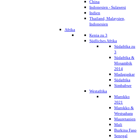
China
Indonesien - Sulawesi
Indien
Thailand, Malaysien,
Indonesien
Afrika
Kenia zu 3
Südliches Afrika
Südafrika zu
3
Südafrika &
Mosambik
2014
Madagaskar
Südafrika
Simbabwe
Westafrika
Marokko
2021
Marokko &
Westsahara
Mauretanien
Mali
Burkina Faso
Senegal