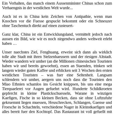
Ein Verhalten, das manch einem Aussenminister Chinas schon zum
Verhaengnis in der westlichen Welt wurde...
Auch ist es in China kein Zeichen von Antipathie, wenn man
Knochen vor die Fuesse gespuckt bekommt oder ein Schneuzer
ohne Taschentuch direkt auf einen zusteuert-
Ganz klar, China ist ein Entwicklungsland, vermittelt jedoch nach
aussen ein Bild, wie wir es noch nirgendwo anders weltweit erlebt
haben …
Unser naechstes Ziel, Fenghuang, erweist sich dann als wirklich
tolle alte Stadt mit ihren Stelzenhaeusern und der riesigen Altstadt.
Wieder wandern wir umher (an die Millionen chinesischen Touristen
haben wir und bereits gewoehnt), essen an Staenden, trinken seit
langem wieder guten Kaffee und erblicken seit 3 Wochen den ersten
westlichen Touristen – was fuer eine Seltenheit. Langsam
schlendern wir umher, aergern uns noch dass die Touristen den
Miao Ethnien schamlos ins Gesicht knippsen, bis uns eine mega
Tierquaelerei vor Augen gefuehrt wird. Hunderte Schildkroeten
gepfercht in kleine Plastickschuesseln, Warane in winzigen
Kaefigen, Fische in so kleinen Becken, dass sie ohne Luftzufuhr
gekruemmt liegen muessen, Heuschrecken, Schlangen, Gaense und
Froesche in Schachteln, verschiedene Nager in Kleinstkaefigen und
alles bereit fuer den Kochtopf. Das Rastaurant ist voll gefuellt mit